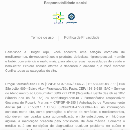
Responsabilidade social
Termos de uso
Política de Privacidade
Bem-vindo à Drogal! Aqui, você encontra uma seleção completa de
medicamentos
,
dermocosméticos e produtos de beleza
,
higiene pessoal
,
mamãe
e bebê
,
conveniência
e muito mais, para atender suas necessidades de saúde e
bem-estar. Explore nossas ofertas e descubra o cuidado que você merece!
Confira todas as categorias do site.
Drogal Farmacêutica LTDA | CNPJ: 54.375.647/0066-72 | IE: 535.412.860.113 | Rua
São João, 909 - Bairro Alto - Piracicaba/São Paulo, CEP: 13416-585 | SAC – Serviço
de Atendimento ao Consumidor: 0800 771 2120 (Segunda à Sexta das 8h às 20h/
Sábado das 8h às 15h) ou
sac@drogal.com.br
/ Farmacêutica responsável:
Giovanna do Rosario Martins – CRF/SP 49.855 | Autorização de Funcionamento
Anvisa (AFE): 7.15583.1 / CEVS: 353870901-477-000047-1-5. As informações
contidas neste site, como promoções e ofertas de remédios e medicamentos,
não devem ser usadas para automedicação e não substituem, em hipótese
alguma, a medicação prescrita pelo profissional da área médica. Somente o
médico está em condições de diagnosticar qualquer problema de saúde e