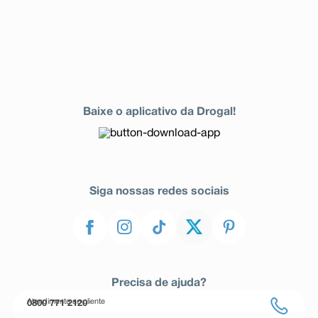
Baixe o aplicativo da Drogal!
Siga nossas redes sociais
Precisa de ajuda?
Atendimento ao cliente
0800 771 2120