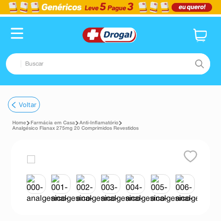
Buscar
TERMOS MAIS BUSCADOS
Voltar
1
º
fralda
Farmácia em Casa
Anti-Inflamatório
2
º
dipirona
Analgésico Flanax 275mg 20 Comprimidos Revestidos
3
º
lenço umedecido
4
º
tadalafila
5
º
minoxidil
6
º
desodorante
7
º
esmalte