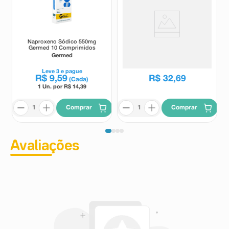
Naproxeno Sódico 550mg
Calminex Diclo Gel 60g
Germed 10 Comprimidos
Germed
Calminex
R$
36
,
27
Leve
3
e pague
R$
9
,
59
R$
32
,
69
(Cada)
1 Un. por R$
14,39
Comprar
Comprar
Avaliações