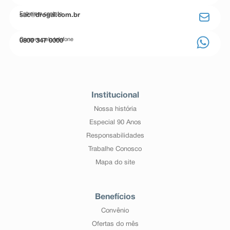
Entre em contato
sac@drogal.com.br
Compre pelo telefone
0800 347 0000
Institucional
Nossa história
Especial 90 Anos
Responsabilidades
Trabalhe Conosco
Mapa do site
Benefícios
Convênio
Ofertas do mês