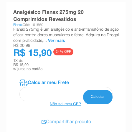
8
º
teste gravidez
Analgésico Flanax 275mg 20
9
º
absorvente
Comprimidos Revestidos
Flanax
Cód: 161560
10
º
shampoo
Flanax 275mg é um analgésico e anti-inflamatório de ação
eficaz contra dores musculares e febre. Adquira na Drogal
com praticidade,...
Ver mais
R$ 20,99
R$ 15,90
24
% OFF
1
X de
R$ 15,90
s/ juros no cartão
Não sei meu CEP
Compartilhar produto