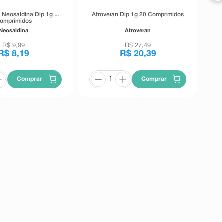
 Neosaldina Dip 1g 4
Atroveran Dip 1g 20 Comprimidos
omprimidos
Neosaldina
Atroveran
R$
9
,
99
R$
27
,
49
R$
8
,
19
R$
20
,
39
Comprar
Comprar