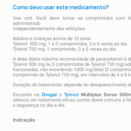
Como devo usar este medicamento?
Uso oral. Você deve tomar os comprimidos com l
administrado
independentemente das refeições.
Adultos e crianças acima de 12 anos:
Tylenol 500 mg: 1 a 2 comprimidos, 3 a 4 vezes ao dia.
Tylenol 750 mg: 1 comprimido, 3 a 5 vezes ao dia.
A dose diária máxima recomendada de paracetamol é d
Tylenol 500 mg ou 5 comprimidos de Tylenol 750 mg) a
fracionadas, não excedendo 1000 mg/dose (2 comprimid
comprimido de Tylenol 750 mg), em intervalos de 4 a 6 
Duração do tratamento: depende do desaparecimento d
Encontre na
Drogal
o
Tylenol
Múltiplas Dores 500
oferece um tratamento eficaz contra dores comuns e feb
e segurança no dia a dia.
Indicação
Este medicamento é indicado para a redução da febr