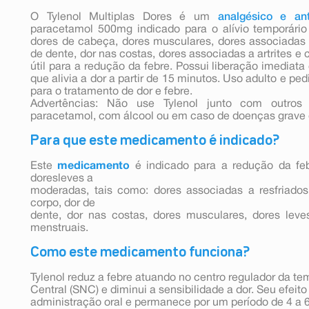
O Tylenol Multiplas Dores é um
analgésico e ant
paracetamol 500mg indicado para o alívio temporári
dores de cabeça, dores musculares, dores associadas 
de dente, dor nas costas, dores associadas a artrites 
útil para a redução da febre. Possui liberação imediata
que alivia a dor a partir de 15 minutos. Uso adulto e pe
para o tratamento de dor e febre.
Advertências: Não use Tylenol junto com outro
paracetamol, com álcool ou em caso de doenças grave 
Para que este medicamento é indicado?
Este
medicamento
é indicado para a redução da feb
doresleves a
moderadas, tais como: dores associadas a resfriado
corpo, dor de
dente, dor nas costas, dores musculares, dores leves
menstruais.
Como este medicamento funciona?
Tylenol reduz a febre atuando no centro regulador da t
Central (SNC) e diminui a sensibilidade a dor. Seu efeit
administração oral e permanece por um período de 4 a 