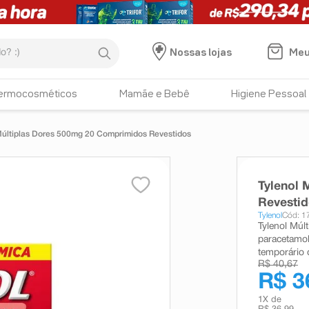
:)
Meu
Nossas lojas
ermocosméticos
Mamãe e Bebê
Higiene Pessoal
Múltiplas Dores 500mg 20 Comprimidos Revestidos
Tylenol 
Revesti
Tylenol
Cód: 1
Tylenol Múlt
paracetamol
temporário 
R$ 40,67
R$ 3
1
X de