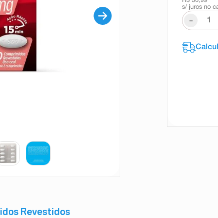
R$ 36,99
s/ juros no c
-
idos Revestidos