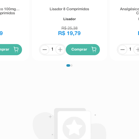
lico 100mg
Lisador 8 Comprimidos
Analgésico
primidos
C
beração
a
Lisador
a
R$
25
,
38
9
R$
19
,
79
mprar
Comprar