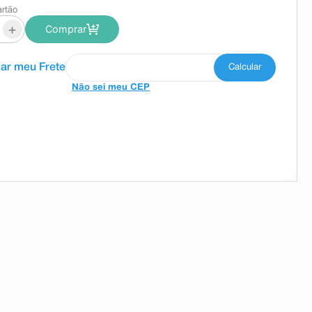
artão
+
Comprar
Não sei meu CEP