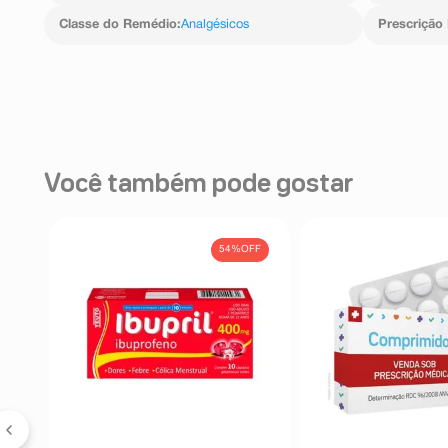
Classe do Remédio
:
Analgésicos
Prescrição
Você também pode gostar
FF
54%
OFF