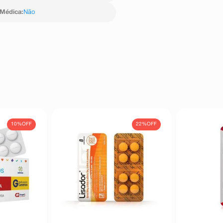
 Médica
:
Não
10%
OFF
22%
OFF