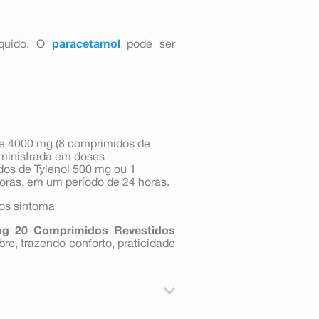
íquido. O
paracetamol
pode ser
e 4000 mg (8 comprimidos de
dministrada em doses
os de Tylenol 500 mg ou 1
horas, em um período de 24 horas.
os sintoma
mg 20 Comprimidos Revestidos
re, trazendo conforto, praticidade
e e para o alívio temporário de