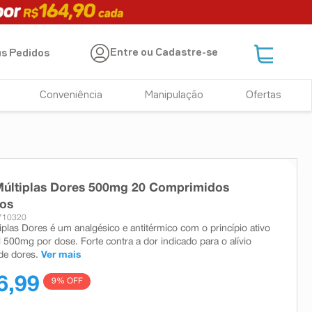
Entre ou Cadastre-se
s Pedidos
Conveniência
Manipulação
Ofertas
Múltiplas Dores 500mg 20 Comprimidos
dos
710320
iplas Dores é um analgésico e antitérmico com o princípio ativo
 500mg por dose. Forte contra a dor indicado para o alívio
de dores.
Ver mais
6,99
9
% OFF