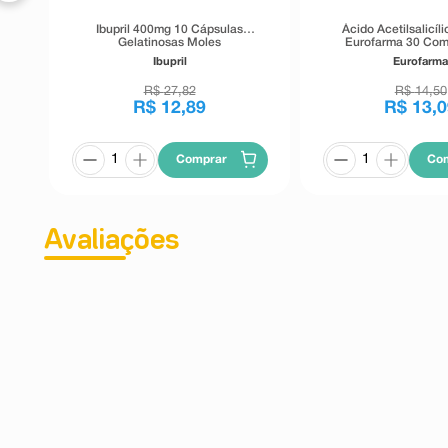
Ibupril 400mg 10 Cápsulas
Ácido Acetilsalicí
Gelatinosas Moles
Eurofarma 30 Com
Revestidos de Li
Ibupril
Eurofarm
Retardad
R$
27
,
82
R$
14
,
50
R$
12
,
89
R$
13
,
0
Comprar
Co
Avaliações