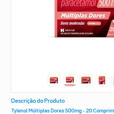
9
º
esmalte
10
º
absorvente
Descrição do Produto
Tylenol Múltiplas Dores 500mg - 20 Comprim