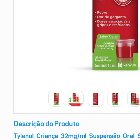
9
º
esmalte
10
º
absorvente
Descrição do Produto
Tylenol Criança 32mg/ml Suspensão Oral 