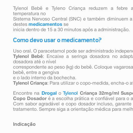
Tylenol Bebê e Tyleno Criança reduzem a febre a
temperatura no
Sistema Nervoso Central (SNC) e também diminuem a se
destes
medicamentos
se
inicia dentro de 15 a 30 minutos após a administração.
Como devo usar o medicamento?
Uso oral. O paracetamol pode ser administrado indepen
Tylenol Bebê
: Encaixe a seringa dosadora no adapt
dosadora até o nível
correspondente ao peso (kg) do bebê. Coloque vagarosa
bebê, entre a gengiva
e o lado interno da bochecha.
Tylenol Criança
: Para utilizar o copo-medida, encha-o 
Encontre na
Drogal
o
Tylenol
Criança 32mg/ml Suspe
Copo Dosador
é a escolha prática e confiável para o al
Com sabor agradável e copo dosador incluso, garante 
tratamento. Sempre siga a orientação médica para melho
Indicação