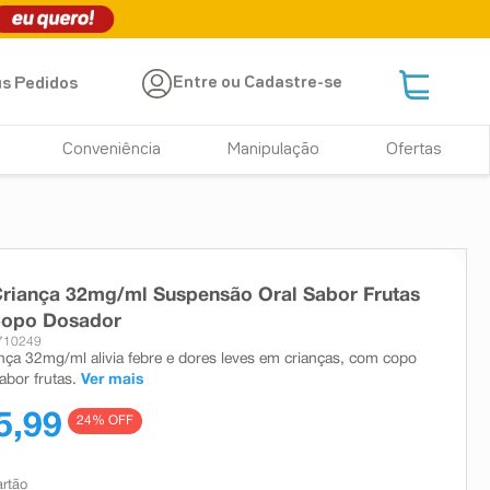
Entre ou Cadastre-se
s Pedidos
Conveniência
Manipulação
Ofertas
Criança 32mg/ml Suspensão Oral Sabor Frutas
Copo Dosador
710249
ança 32mg/ml alivia febre e dores leves em crianças, com copo
abor frutas.
Ver mais
5,99
24
% OFF
artão