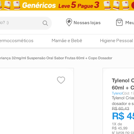
:)
Meu
Nossas lojas
ermocosméticos
Mamãe e Bebê
Higiene Pessoal
Criança 32mg/ml Suspensão Oral Sabor Frutas 60ml + Copo Dosador
Tylenol 
60ml + 
Tylenol
Cód: 1
Tylenol Cri
dosador e s
R$ 60,43
R$ 4
1
X de
R$ 45,99
s/ juros no c