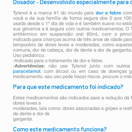
Dosador - Desenvolvido especialmente para c
Tylenol é a marca #1 do mundo para
dor e febre
com
você e da sua família de forma segura dos 0 aos 10
usada desde o 1º dia de vida e é também suave no estôm
sua glicemia e é segura com outros medicamentos. O T
antitérmico em suspensão oral 60mL com o princí
indicado para crianças acima de três anos de idade para
temporário de dores leves a moderadas, como aquelas 
comuns, dor de cabeça, dor de dente e dor de garganta
Uso pediátrico.
-Indicado para o tratamento de dor e febre.
-
Advertências
: não use Tylenol junto com outro
paracetamol
, com álcool ou em caso de doenças gr
medicamento. seu uso pode trazer riscos. procure o méd
Para que este medicamento foi indicado?
Estes medicamentos são indicados para a redução da fe
dores leves a
moderadas, tais como: dores associadas a gripes e resf
de dente e dor de
garganta.
Como este medicamento funciona?