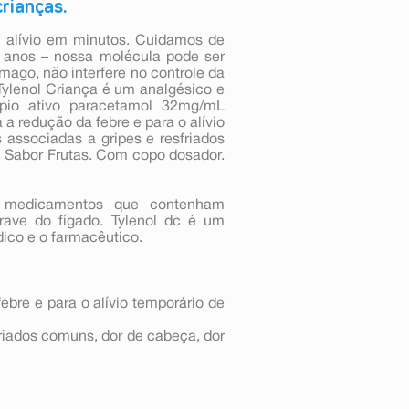
rianças.
 alívio em minutos. Cuidamos de
0 anos – nossa molécula pode ser
ago, não interfere no controle da
ylenol Criança é um analgésico e
pio ativo paracetamol 32mg/mL
 a redução da febre e para o alívio
associadas a gripes e resfriados
. Sabor Frutas. Com copo dosador.
s medicamentos que contenham
ave do fígado. Tylenol dc é um
ico e o farmacêutico.
bre e para o alívio temporário de
riados comuns, dor de cabeça, dor