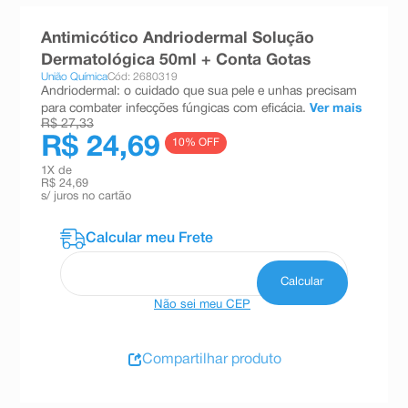
8
º
teste gravidez
Antimicótico Andriodermal Solução
9
º
esmalte
Dermatológica 50ml + Conta Gotas
União Química
Cód: 2680319
10
º
absorvente
Andriodermal: o cuidado que sua pele e unhas precisam
para combater infecções fúngicas com eficácia.
Ver mais
R$ 27,33
R$ 24,69
10
% OFF
1
X de
R$ 24,69
s/ juros no cartão
Não sei meu CEP
Compartilhar produto