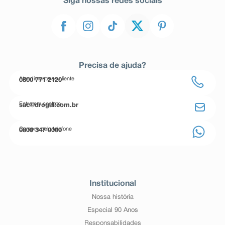
Siga nossas redes sociais
Precisa de ajuda?
Atendimento ao cliente
0800 771 2120
Entre em contato
sac@drogal.com.br
Compre pelo telefone
0800 347 0000
Institucional
Nossa história
Especial 90 Anos
Responsabilidades