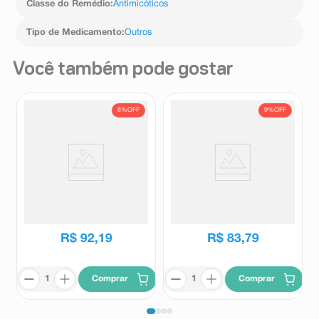
Classe do Remédio
:
Antimicóticos
Tipo de Medicamento
:
Outros
Você também pode gostar
8%
OFF
9%
OFF
Creme Vaginal 100mg/5g Gino-
Creme Vaginal 50mg/5g Gino-
Canesten 20g + 3 Aplicadores
Canesten 35g + 6 Aplicadores
Gino-Canesten
Gino-Canesten
R$
99
,
99
R$
91
,
98
R$
92
,
19
R$
83
,
79
Comprar
Comprar