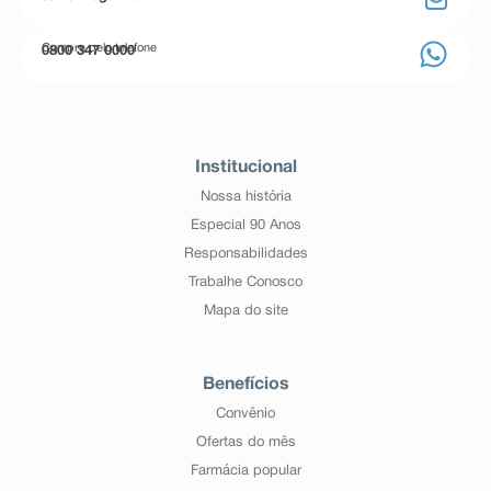
Compre pelo telefone
0800 347 0000
Institucional
Nossa história
Especial 90 Anos
Responsabilidades
Trabalhe Conosco
Mapa do site
Benefícios
Convênio
Ofertas do mês
Farmácia popular