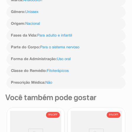
Marca
:
Ansiodoron
Os comprimidos devem ser ingeridos inteiros com
quantidade suficiente de água para que sejam
Gênero
:
Unissex
deglutidos.
Os comprimidos também podem ser mastigados.
Origem
:
Nacional
Para obtenção de resposta terapêutica satisfatória,
recomenda-se o uso deste medicamento por no mínimo
Fases da Vida
:
Para adulto e infantil
30 dias
Parte do Corpo
:
Para o sistema nervoso
Forma de Administração
:
Uso oral
Classe do Remédio
:
Fitoterápicos
Prescrição Médica
:
Não
Você também pode gostar
9%
OFF
9%
OFF