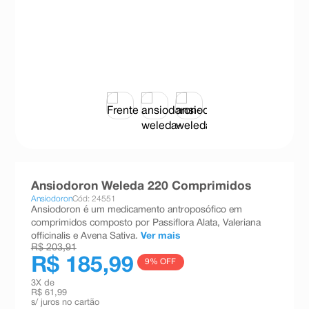
8
º
teste gravidez
9
º
esmalte
10
º
absorvente
Ansiodoron Weleda 220 Comprimidos
Ansiodoron
Cód: 24551
Ansiodoron é um medicamento antroposófico em
comprimidos composto por Passiflora Alata, Valeriana
officinalis e Avena Sativa.
Ver mais
R$ 203,91
R$ 185,99
9
% OFF
3
X de
R$ 61,99
s/ juros no cartão