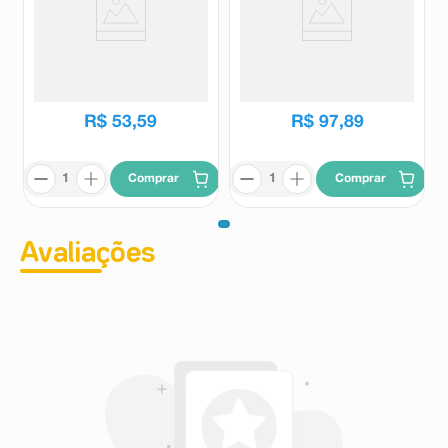
Flexive CDM 350mg/g Creme
Infludo Eucalyptus Globulus
Dermatológico 25g
D3 Weleda 50ml
Flexive
Infludo
R$
58
,
85
R$
107
,
44
R$
53
,
59
R$
97
,
89
Comprar
Comprar
Avaliações