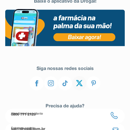
Baixe o aplicativo da Drogal!
Siga nossas redes sociais
Precisa de ajuda?
Atendimento ao cliente
0800 771 2120
Entre em contato
sac@drogal.com.br