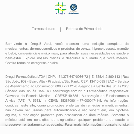
Termos de uso
Política de Privacidade
Bem-vindo à Drogal! Aqui, você encontra uma seleção completa de
medicamentos
,
dermocosméticos e produtos de beleza
,
higiene pessoal
,
mamãe
e bebê
,
conveniência
e muito mais, para atender suas necessidades de saúde e
bem-estar. Explore nossas ofertas e descubra o cuidado que você merece!
Confira todas as categorias do site.
Drogal Farmacêutica LTDA | CNPJ: 54.375.647/0066-72 | IE: 535.412.860.113 | Rua
São João, 909 - Bairro Alto - Piracicaba/São Paulo, CEP: 13416-585 | SAC – Serviço
de Atendimento ao Consumidor: 0800 771 2120 (Segunda à Sexta das 8h às 20h/
Sábado das 8h às 15h) ou
sac@drogal.com.br
/ Farmacêutica responsável:
Giovanna do Rosario Martins – CRF/SP 49.855 | Autorização de Funcionamento
Anvisa (AFE): 7.15583.1 / CEVS: 353870901-477-000047-1-5. As informações
contidas neste site, como promoções e ofertas de remédios e medicamentos,
não devem ser usadas para automedicação e não substituem, em hipótese
alguma, a medicação prescrita pelo profissional da área médica. Somente o
médico está em condições de diagnosticar qualquer problema de saúde e
prescrever o tratamento adequado. Para mais informações, consulte o site
Anvisa. As fotos contidas em nosso site são meramente ilustrativas. Promoções e