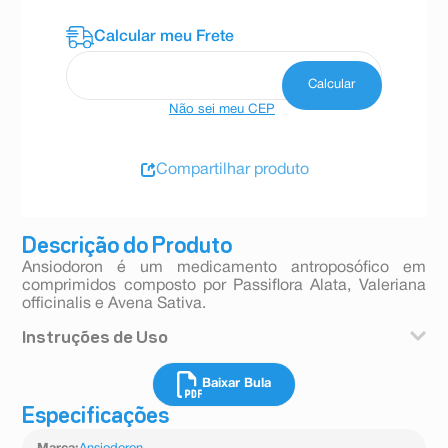
Não sei meu CEP
Compartilhar produto
Descrição do Produto
Ansiodoron é um medicamento antroposófico em
comprimidos composto por Passiflora Alata, Valeriana
officinalis e Avena Sativa.
Instruções de Uso
Crianças maiores de 5 anos: tomar 1 comprimido, 1 ou
Baixar Bula
2 vezes ao dia até melhora dos sintomas ou conforme
orientação médica.
Especificações
Adultos: tomar 1 a 2 comprimidos, 2 vezes ao dia até
melhora dos sintomas ou conforme orientação médica.