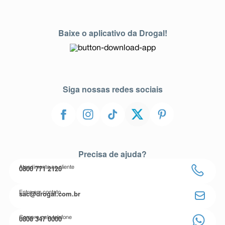
Baixe o aplicativo da Drogal!
Siga nossas redes sociais
Precisa de ajuda?
0800 771 2120
Atendimento ao cliente
sac@drogal.com.br
Entre em contato
0800 347 0000
Compre pelo telefone