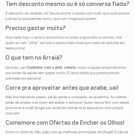
Tem desconto mesmo ou é só conversa fiada?
É desconto de verdade, sô! Dá pra encher a sacola com tudo que você precisa
e ainda se surpreender com o que nem imaginava querer!
Preciso gastar muito?
Que nada! Aqui o lema é: economiza no bolso e aproveita no sorriso. Até
quem só vem "olhar" sai com a sacola mais cheia que mesa de quitutes em
festa junina!
O que tem no Arraiá?
Cuidados com a pele
cabelo
De tudo, uai!
,
, corpo e aquele empurrãozinho
pra cuidar da saúde sem gastar muito. É tanta oferta que parece prenda
premiada em pescaria!
Corre pra aproveitar antes que acabe, uai!
Não fica marcando passo, senão perde o compasso da quadrilha. As ofertas
estão de arrasar e só ficam até acabar o estoque! Quem dança feliz com esses
precinhos é você! Drogal seu arraiá de ofertas tá te esperando com preços
incríveis!
Comemore com Ofertas de Encher os Olhos!
Entre no clima do São João com as melhores promoções da Drogal! E não se