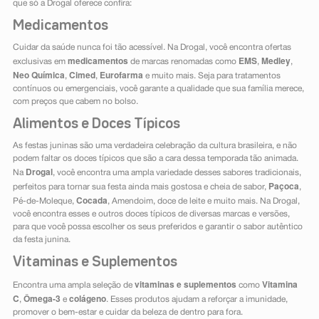
que só a Drogal oferece confira:
Medicamentos
Cuidar da saúde nunca foi tão acessível. Na Drogal, você encontra ofertas
medicamentos
EMS
Medley
exclusivas em
de marcas renomadas como
,
,
Neo Química
Cimed
Eurofarma
,
,
e muito mais. Seja para tratamentos
contínuos ou emergenciais, você garante a qualidade que sua família merece,
com preços que cabem no bolso.
Alimentos e Doces Típicos
As festas juninas são uma verdadeira celebração da cultura brasileira, e não
podem faltar os doces típicos que são a cara dessa temporada tão animada.
Drogal
Na
, você encontra uma ampla variedade desses sabores tradicionais,
Paçoca
perfeitos para tornar sua festa ainda mais gostosa e cheia de sabor,
,
Cocada
Pé-de-Moleque,
, Amendoim, doce de leite e muito mais. Na Drogal,
você encontra esses e outros doces típicos de diversas marcas e versões,
para que você possa escolher os seus preferidos e garantir o sabor autêntico
da festa junina.
Vitaminas e Suplementos
vitaminas e suplementos
Vitamina
Encontra uma ampla seleção de
como
C
Ômega-3
colágeno
,
e
. Esses produtos ajudam a reforçar a imunidade,
promover o bem-estar e cuidar da beleza de dentro para fora.