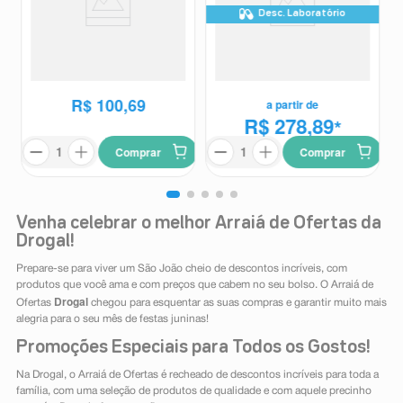
Desc. Laboratório
Atip 25mg/ml Pó para
Ozivy 0,25mg/0,5mg Solução
Suspensão Oral 60ml +
Injetável Subcutânea 1 Caneta
Atip
Ozivy
Seringa Dosadora
Aplicadora Preenchida 1,5ml +
6 Agulhas Descartáveis
R$
113
,
57
R$
100
,
69
a partir de
R$ 278,89
*
Comprar
Comprar
Venha celebrar o melhor Arraiá de Ofertas da
Drogal!
Prepare-se para viver um São João cheio de descontos incríveis, com
produtos que você ama e com preços que cabem no seu bolso. O Arraiá de
Drogal
Ofertas
chegou para esquentar as suas compras e garantir muito mais
alegria para o seu mês de festas juninas!
Promoções Especiais para Todos os Gostos!
Na Drogal, o Arraiá de Ofertas é recheado de descontos incríveis para toda a
família, com uma seleção de produtos de qualidade e com aquele precinho