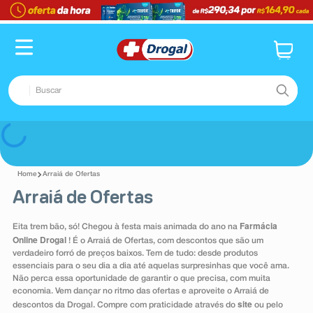
TERMOS MAIS BUSCADOS
1
º
pampers confort sec max
2
º
fralda
Buscar
3
º
dipirona
4
º
lenço umedecido
TERMOS MAIS BUSCADOS
Voltar
5
º
tadalafila
1
º
pampers confort sec max
6
º
desodorante
Arraiá de Ofertas
2
º
fralda
Arraiá de Ofertas
7
º
minoxidil
3
º
dipirona
8
º
absorvente
Farmácia
Eita trem bão, só! Chegou à festa mais animada do ano na
4
º
lenço umedecido
Online Drogal
! É o Arraiá de Ofertas, com descontos que são um
9
º
teste gravidez
5
º
tadalafila
verdadeiro forró de preços baixos. Tem de tudo: desde produtos
essenciais para o seu dia a dia até aquelas surpresinhas que você ama.
10
º
esmalte
6
º
desodorante
Não perca essa oportunidade de garantir o que precisa, com muita
economia. Vem dançar no ritmo das ofertas e aproveite o Arraiá de
7
º
minoxidil
site
descontos da Drogal. Compre com praticidade através do
ou pelo