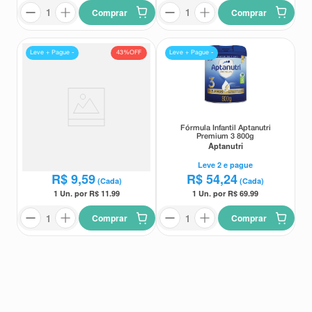
Comprar
Comprar
43%
OFF
Leve + Pague -
Leve + Pague -
Antigripal Neolefrin 20
Fórmula Infantil Aptanutri
comprimidos
Premium 3 800g
Neolefrin
Aptanutri
Leve
2
e pague
Leve
2
e pague
R$
9
,
59
R$
54
,
24
(Cada)
(Cada)
1 Un. por R$
11.99
1 Un. por R$
69.99
Comprar
Comprar