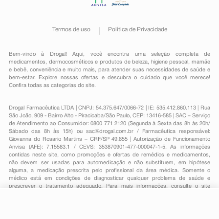
Termos de uso
Política de Privacidade
Bem-vindo à Drogal! Aqui, você encontra uma seleção completa de
medicamentos
,
dermocosméticos e produtos de beleza
,
higiene pessoal
,
mamãe
e bebê
,
conveniência
e muito mais, para atender suas necessidades de saúde e
bem-estar. Explore nossas ofertas e descubra o cuidado que você merece!
Confira todas as categorias do site.
Drogal Farmacêutica LTDA | CNPJ: 54.375.647/0066-72 | IE: 535.412.860.113 | Rua
São João, 909 - Bairro Alto - Piracicaba/São Paulo, CEP: 13416-585 | SAC – Serviço
de Atendimento ao Consumidor: 0800 771 2120 (Segunda à Sexta das 8h às 20h/
Sábado das 8h às 15h) ou
sac@drogal.com.br
/ Farmacêutica responsável:
Giovanna do Rosario Martins – CRF/SP 49.855 | Autorização de Funcionamento
Anvisa (AFE): 7.15583.1 / CEVS: 353870901-477-000047-1-5. As informações
contidas neste site, como promoções e ofertas de remédios e medicamentos,
não devem ser usadas para automedicação e não substituem, em hipótese
alguma, a medicação prescrita pelo profissional da área médica. Somente o
médico está em condições de diagnosticar qualquer problema de saúde e
prescrever o tratamento adequado. Para mais informações, consulte o site
Anvisa. As fotos contidas em nosso site são meramente ilustrativas. Promoções e
preços são válidos apenas para compras on-line, caso haja disponibilidade e
estão sujeitos a alterações no decorrer do dia. Todos os direitos reservados.
-
+
Comprar