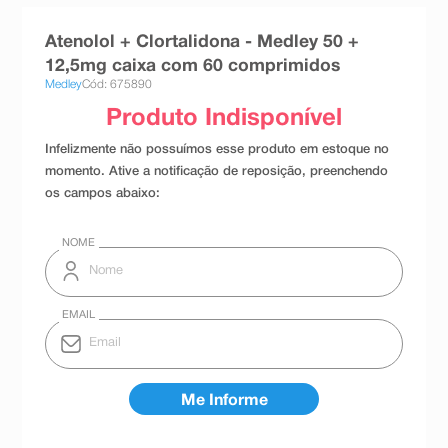
8
º
absorvente
Atenolol + Clortalidona - Medley 50 +
9
º
teste gravidez
12,5mg caixa com 60 comprimidos
Medley
Cód: 675890
10
º
esmalte