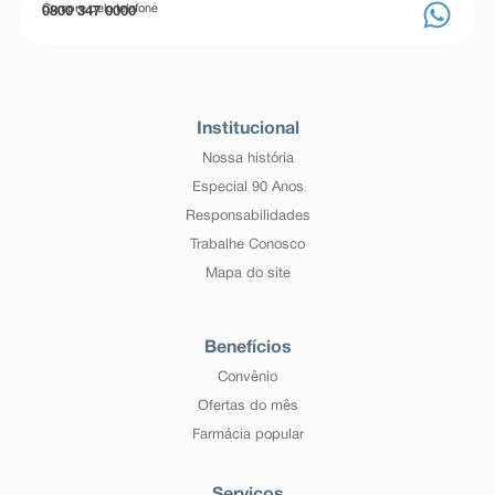
Compre pelo telefone
0800 347 0000
Institucional
Nossa história
Especial 90 Anos
Responsabilidades
Trabalhe Conosco
Mapa do site
Benefícios
Convênio
Ofertas do mês
Farmácia popular