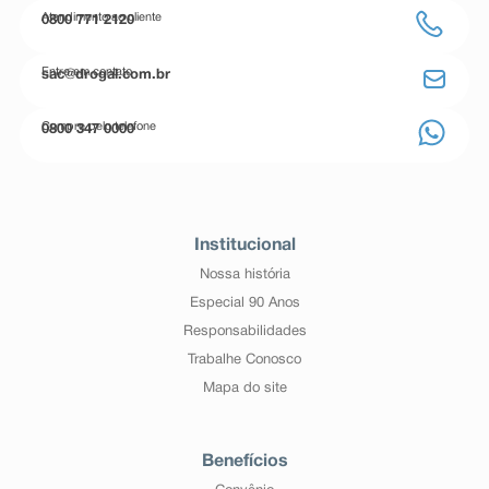
Atendimento ao cliente
0800 771 2120
Entre em contato
sac@drogal.com.br
Compre pelo telefone
0800 347 0000
Institucional
Nossa história
Especial 90 Anos
Responsabilidades
Trabalhe Conosco
Mapa do site
Benefícios