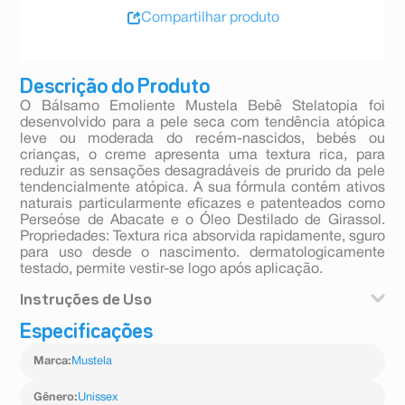
Compartilhar produto
Descrição do Produto
O Bálsamo Emoliente Mustela Bebê Stelatopia foi
desenvolvido para a pele seca com tendência atópica
leve ou moderada do recém-nascidos, bebés ou
crianças, o creme apresenta uma textura rica, para
reduzir as sensações desagradáveis de prurido da pele
tendencialmente atópica. A sua fórmula contém ativos
naturais particularmente eficazes e patenteados como
Perseóse de Abacate e o Óleo Destilado de Girassol.
Propriedades: Textura rica absorvida rapidamente, sguro
para uso desde o nascimento. dermatologicamente
testado, permite vestir-se logo após aplicação.
Instruções de Uso
Especificações
Aplique uma pequena quantidade do Bálsamo
Emoliente na mão. Aqueça com movimentos circulares
Marca
:
Mustela
entre a palma da mão e os dedos. Passe suavemente
na pele limpa e seca do bebê e da criança, evitando a
área dos olhos, 2x ao dia.
Gênero
:
Unissex