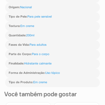
Repita este cuidado diariamente após utilizar o Gel
Lavante Stelatopia® no banho.
Origem
:
Nacional
Tipo de Pele
:
Para pele sensível
Textura
:
Em creme
Quantidade
:
200ml
Fases da Vida
:
Para adultos
Parte do Corpo
:
Para o corpo
Finalidade
:
Hidratante calmante
Forma de Administração
:
Uso tópico
Tipo de Produto
:
Em creme
Você também pode gostar