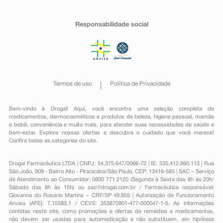
Responsabilidade social
Termos de uso
Política de Privacidade
Bem-vindo à Drogal! Aqui, você encontra uma seleção completa de
medicamentos
,
dermocosméticos e produtos de beleza
,
higiene pessoal
,
mamãe
e bebê
,
conveniência
e muito mais, para atender suas necessidades de saúde e
bem-estar. Explore nossas ofertas e descubra o cuidado que você merece!
Confira todas as categorias do site.
Drogal Farmacêutica LTDA | CNPJ: 54.375.647/0066-72 | IE: 535.412.860.113 | Rua
São João, 909 - Bairro Alto - Piracicaba/São Paulo, CEP: 13416-585 | SAC – Serviço
de Atendimento ao Consumidor: 0800 771 2120 (Segunda à Sexta das 8h às 20h/
Sábado das 8h às 15h) ou
sac@drogal.com.br
/ Farmacêutica responsável:
Giovanna do Rosario Martins – CRF/SP 49.855 | Autorização de Funcionamento
Anvisa (AFE): 7.15583.1 / CEVS: 353870901-477-000047-1-5. As informações
contidas neste site, como promoções e ofertas de remédios e medicamentos,
não devem ser usadas para automedicação e não substituem, em hipótese