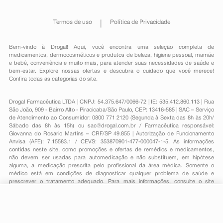
Termos de uso
Política de Privacidade
Bem-vindo à Drogal! Aqui, você encontra uma seleção completa de
medicamentos
,
dermocosméticos e produtos de beleza
,
higiene pessoal
,
mamãe
e bebê
,
conveniência
e muito mais, para atender suas necessidades de saúde e
bem-estar. Explore nossas ofertas e descubra o cuidado que você merece!
Confira todas as categorias do site.
Drogal Farmacêutica LTDA | CNPJ: 54.375.647/0066-72 | IE: 535.412.860.113 | Rua
São João, 909 - Bairro Alto - Piracicaba/São Paulo, CEP: 13416-585 | SAC – Serviço
de Atendimento ao Consumidor: 0800 771 2120 (Segunda à Sexta das 8h às 20h/
Sábado das 8h às 15h) ou
sac@drogal.com.br
/ Farmacêutica responsável:
Giovanna do Rosario Martins – CRF/SP 49.855 | Autorização de Funcionamento
Anvisa (AFE): 7.15583.1 / CEVS: 353870901-477-000047-1-5. As informações
contidas neste site, como promoções e ofertas de remédios e medicamentos,
não devem ser usadas para automedicação e não substituem, em hipótese
alguma, a medicação prescrita pelo profissional da área médica. Somente o
médico está em condições de diagnosticar qualquer problema de saúde e
prescrever o tratamento adequado. Para mais informações, consulte o site
Anvisa. As fotos contidas em nosso site são meramente ilustrativas. Promoções e
preços são válidos apenas para compras on-line, caso haja disponibilidade e
R$ 20,49
estão sujeitos a alterações no decorrer do dia. Todos os direitos reservados.
-
+
R$ 17,99
Comprar