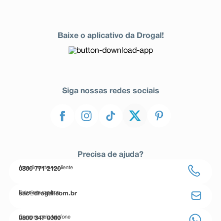
Baixe o aplicativo da Drogal!
Siga nossas redes sociais
Precisa de ajuda?
Atendimento ao cliente
0800 771 2120
Entre em contato
sac@drogal.com.br
Compre pelo telefone
0800 347 0000