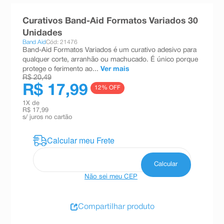
8
º
absorvente
Curativos Band-Aid Formatos Variados 30
9
º
teste gravidez
Unidades
Band Aid
Cód: 21476
10
º
esmalte
Band-Aid Formatos Variados é um curativo adesivo para
qualquer corte, arranhão ou machucado. É único porque
protege o ferimento ao...
Ver mais
R$ 20,49
R$ 17,99
12
% OFF
1
X de
R$ 17,99
s/ juros no cartão
Não sei meu CEP
Compartilhar produto