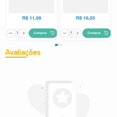
Kids Disney And Friends 25
Tamanho 2 - 20 Unidades
Unidades
Flock Kids
Triane
R$
11
,
99
R$
16
,
55
Comprar
Comprar
Avaliações