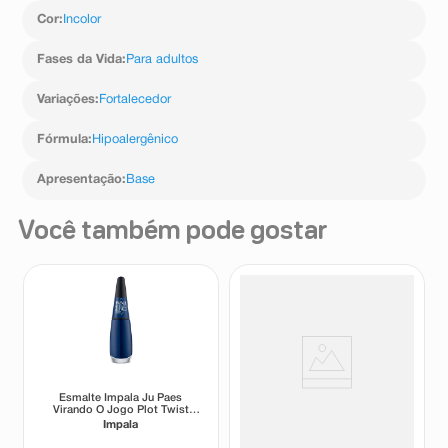
Cor
:
Incolor
Fases da Vida
:
Para adultos
Variações
:
Fortalecedor
Fórmula
:
Hipoalergênico
Apresentação
:
Base
Você também pode gostar
Esmalte Impala Ju Paes
Esmalte Cremoso Risqué
Virando O Jogo Plot Twist
Look do Dia Good Vibes 8ml
7,5ml
Impala
Risqué