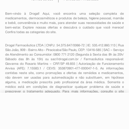
Bem-vindo à Drogal! Aqui, você encontra uma seleção completa de
medicamentos
,
dermocosméticos e produtos de beleza
,
higiene pessoal
,
mamãe
e bebê
,
conveniência
e muito mais, para atender suas necessidades de saúde e
bem-estar. Explore nossas ofertas e descubra o cuidado que você merece!
Confira todas as categorias do site.
Drogal Farmacêutica LTDA | CNPJ: 54.375.647/0066-72 | IE: 535.412.860.113 | Rua
São João, 909 - Bairro Alto - Piracicaba/São Paulo, CEP: 13416-585 | SAC – Serviço
de Atendimento ao Consumidor: 0800 771 2120 (Segunda à Sexta das 8h às 20h/
Sábado das 8h às 15h) ou
sac@drogal.com.br
/ Farmacêutica responsável:
Giovanna do Rosario Martins – CRF/SP 49.855 | Autorização de Funcionamento
Anvisa (AFE): 7.15583.1 / CEVS: 353870901-477-000047-1-5. As informações
contidas neste site, como promoções e ofertas de remédios e medicamentos,
não devem ser usadas para automedicação e não substituem, em hipótese
alguma, a medicação prescrita pelo profissional da área médica. Somente o
médico está em condições de diagnosticar qualquer problema de saúde e
prescrever o tratamento adequado. Para mais informações, consulte o site
Anvisa. As fotos contidas em nosso site são meramente ilustrativas. Promoções e
preços são válidos apenas para compras on-line, caso haja disponibilidade e
estão sujeitos a alterações no decorrer do dia. Todos os direitos reservados.
R$ 7,29
-
+
Comprar
Em
1
x
R$ 7,29
Powered by