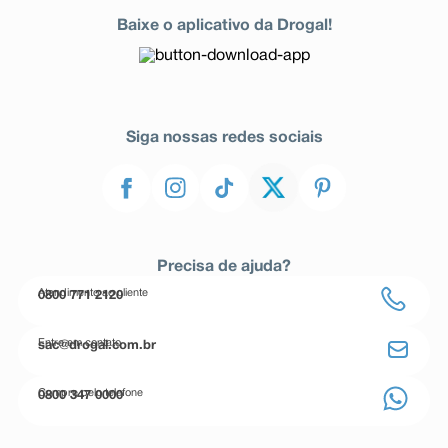
Baixe o aplicativo da Drogal!
Siga nossas redes sociais
Precisa de ajuda?
Atendimento ao cliente
0800 771 2120
Entre em contato
sac@drogal.com.br
Compre pelo telefone
0800 347 0000