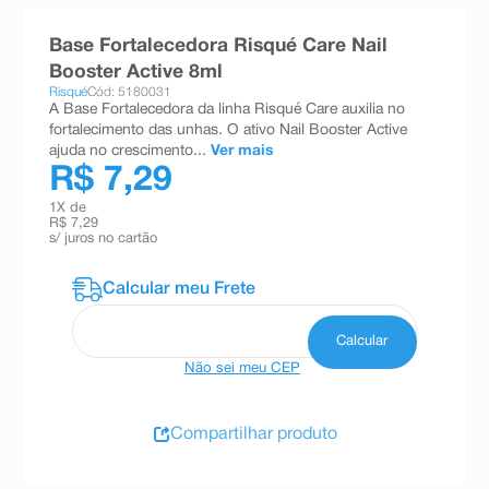
8
º
teste gravidez
Base Fortalecedora Risqué Care Nail
9
º
absorvente
Booster Active 8ml
Risqué
Cód: 5180031
10
º
shampoo
A Base Fortalecedora da linha Risqué Care auxilia no
fortalecimento das unhas. O ativo Nail Booster Active
ajuda no crescimento...
Ver mais
R$ 7,29
1
X de
R$ 7,29
s/ juros no cartão
Não sei meu CEP
Compartilhar produto