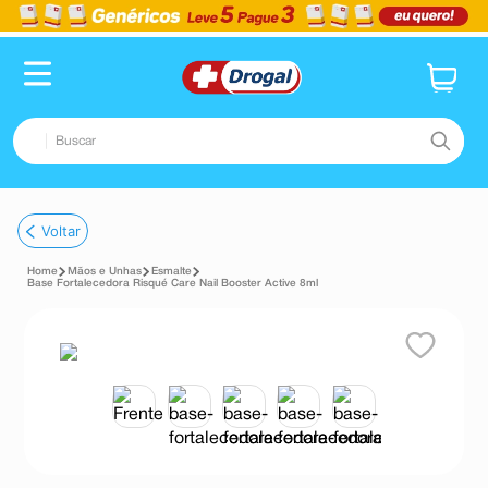
Buscar
TERMOS MAIS BUSCADOS
Voltar
1
º
fralda
Mãos e Unhas
Esmalte
2
º
dipirona
Base Fortalecedora Risqué Care Nail Booster Active 8ml
3
º
lenço umedecido
4
º
tadalafila
5
º
minoxidil
6
º
desodorante
7
º
esmalte