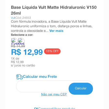
8
º
absorvente
Base Líquida Vult Matte Hidraluronic V150
26ml
9
º
teste gravidez
Vult
Cód: 24653
Com fórmula inovadora, a Base Líquida Vult Matte
10
º
esmalte
Hidraluronic uniformiza o tom, disfarça poros e linhas,
controla a oleosidade e...
Ver mais
Selecione a cor:
R$ 14,99
R$ 12,99
13
% OFF
1
X de
R$ 12,99
s/ juros no cartão
Não sei meu CEP