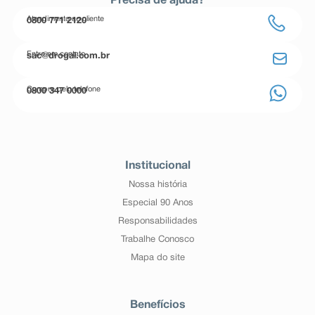
Precisa de ajuda?
Atendimento ao cliente
0800 771 2120
Entre em contato
sac@drogal.com.br
Compre pelo telefone
0800 347 0000
Institucional
Nossa história
Especial 90 Anos
Responsabilidades
Trabalhe Conosco
Mapa do site
Benefícios