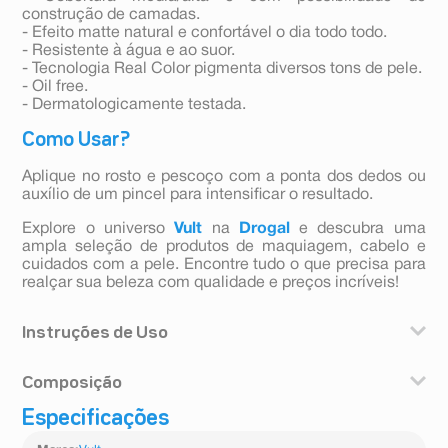
construção de camadas.
- Efeito matte natural e confortável o dia todo todo.
- Resistente à água e ao suor.
- Tecnologia Real Color pigmenta diversos tons de pele.
- Oil free.
- Dermatologicamente testada.
Como Usar?
Aplique no rosto e pescoço com a ponta dos dedos ou
auxílio de um pincel para intensificar o resultado.
Explore o universo
Vult
na
Drogal
e descubra uma
ampla seleção de produtos de maquiagem, cabelo e
cuidados com a pele. Encontre tudo o que precisa para
realçar sua beleza com qualidade e preços incríveis!
Instruções de Uso
Aplique no rosto e pescoço com a ponta dos dedos ou
Composição
auxílio de um pincel para intensificar o resultado.
Especificações
Água; Isododecano; Triglicerídeo caprílico/cáprico;
Talco; Tsoestearato de sorbitana; Isononanoato de