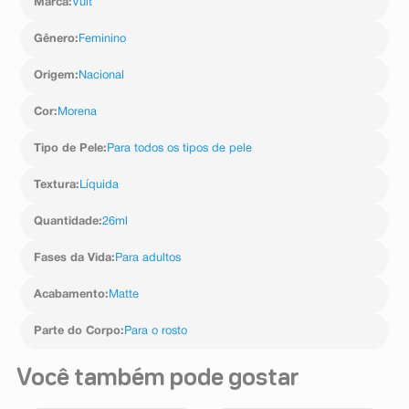
Marca
:
Vult
isononila; Óxido de zinco; Gluconolactona;
Crospolímero de dimeticona/vinil dimeticona; Cetil
polietilenoglicol/polipropilenoglicol-10/1 dimeticona;
Gênero
:
Feminino
Cetil dimeticona; Trimetilsiloxissilicato; Tribeenina;
Lauroil lisina; Isoestearato de poliglicerila-4; Cloreto de
Origem
:
Nacional
sódio; Benzoato de sódio; Laurato de hexila; Dióxido de
silício; Hialuronato de sódio; Goma de acacia senegal;
Cor
:
Morena
Gliconato de cálcio; Polietilenoglicol-10 éter de álcool
isocetílico; Glicerol; Trimelitato de tridecila; Sorbato de
Tipo de Pele
:
Para todos os tipos de pele
potássio; Ácido láctico; Edetato de sódio. [+/-: Dióxido
de titânio; Óxido de ferro amarelo; Óxido de ferro
vermelho; Óxido de ferro preto].
Textura
:
Líquida
Quantidade
:
26ml
Fases da Vida
:
Para adultos
Acabamento
:
Matte
Parte do Corpo
:
Para o rosto
Você também pode gostar