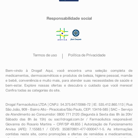
Responsabilidade social
Termos de uso
Política de Privacidade
Bem-vindo à Drogal! Aqui, você encontra uma seleção completa de
medicamentos
,
dermocosméticos e produtos de beleza
,
higiene pessoal
,
mamãe
e bebê
,
conveniência
e muito mais, para atender suas necessidades de saúde e
bem-estar. Explore nossas ofertas e descubra o cuidado que você merece!
Confira todas as categorias do site.
Drogal Farmacêutica LTDA | CNPJ: 54.375.647/0066-72 | IE: 535.412.860.113 | Rua
São João, 909 - Bairro Alto - Piracicaba/São Paulo, CEP: 13416-585 | SAC – Serviço
de Atendimento ao Consumidor: 0800 771 2120 (Segunda à Sexta das 8h às 20h/
Sábado das 8h às 15h) ou
sac@drogal.com.br
/ Farmacêutica responsável:
Giovanna do Rosario Martins – CRF/SP 49.855 | Autorização de Funcionamento
Anvisa (AFE): 7.15583.1 / CEVS: 353870901-477-000047-1-5. As informações
contidas neste site, como promoções e ofertas de remédios e medicamentos,