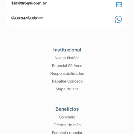
Entre em contato
sac@drogal.com.br
Compre pelo telefone
0800 347 0000
Institucional
Nossa história
Especial 90 Anos
Responsabilidades
Trabalhe Conosco
Mapa do site
Benefícios
Convênio
Ofertas do mês
Farmácia popular