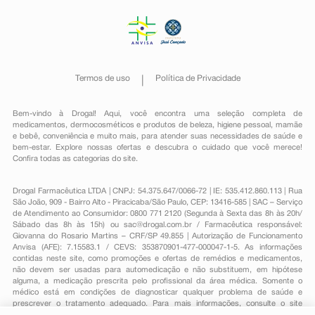
Termos de uso
Política de Privacidade
Bem-vindo à Drogal! Aqui, você encontra uma seleção completa de
medicamentos
,
dermocosméticos e produtos de beleza
,
higiene pessoal
,
mamãe
e bebê
,
conveniência
e muito mais, para atender suas necessidades de saúde e
bem-estar. Explore nossas ofertas e descubra o cuidado que você merece!
Confira todas as categorias do site.
Drogal Farmacêutica LTDA | CNPJ: 54.375.647/0066-72 | IE: 535.412.860.113 | Rua
São João, 909 - Bairro Alto - Piracicaba/São Paulo, CEP: 13416-585 | SAC – Serviço
de Atendimento ao Consumidor: 0800 771 2120 (Segunda à Sexta das 8h às 20h/
Sábado das 8h às 15h) ou
sac@drogal.com.br
/ Farmacêutica responsável:
Giovanna do Rosario Martins – CRF/SP 49.855 | Autorização de Funcionamento
Anvisa (AFE): 7.15583.1 / CEVS: 353870901-477-000047-1-5. As informações
contidas neste site, como promoções e ofertas de remédios e medicamentos,
não devem ser usadas para automedicação e não substituem, em hipótese
alguma, a medicação prescrita pelo profissional da área médica. Somente o
médico está em condições de diagnosticar qualquer problema de saúde e
prescrever o tratamento adequado. Para mais informações, consulte o site