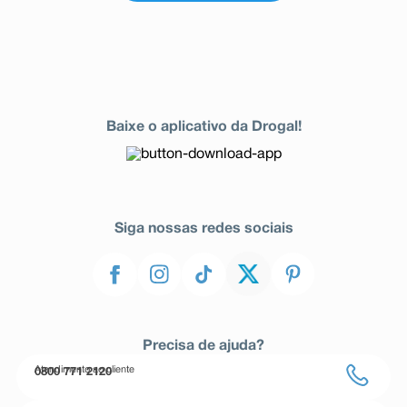
Baixe o aplicativo da Drogal!
Siga nossas redes sociais
Precisa de ajuda?
Atendimento ao cliente
0800 771 2120