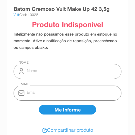
8
º
teste gravidez
Batom Cremoso Vult Make Up 42 3,5g
Vult
Cód: 10028
9
º
esmalte
10
º
absorvente
Compartilhar produto