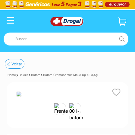
Buscar
TERMOS MAIS BUSCADOS
Voltar
1
º
fralda
Beleza
Batom
Batom Cremoso Vult Make Up 42 3,5g
2
º
pampers confort sec max
3
º
dipirona
4
º
lenço umedecido
5
º
tadalafila
6
º
minoxidil
7
º
desodorante