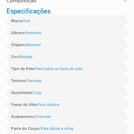
Composição
Especificações
Ceras, óleos emolientes, pigmentos, antioxidantes e
fragrância
Marca
:
Vult
Gênero
:
Feminino
Origem
:
Nacional
Cor
:
Marsala
Tipo de Pele
:
Para todos os tipos de pele
Textura
:
Cremosa
Quantidade
:
3,5g
Fases da Vida
:
Para adultos
Acabamento
:
Cremoso
Parte do Corpo
:
Para lábios e olhos