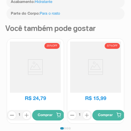
Acabamento
:
Hidratante
Parte do Corpo
:
Para o rosto
Você também pode gostar
25%
OFF
57%
OFF
Fixador de Maquiagem Eu
Base Líquida Vult Mega Matte
Amo Charming Efeito Prime
Cor V170 Efeito Blur 26ml
150ml
Charming
Vult
R$
33
,
05
R$
36
,
99
R$
24
,
79
R$
15
,
99
Comprar
Comprar