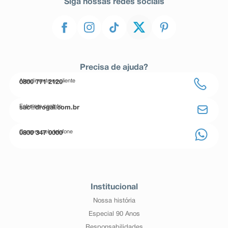
Siga nossas redes sociais
Precisa de ajuda?
Atendimento ao cliente
0800 771 2120
Entre em contato
sac@drogal.com.br
Compre pelo telefone
0800 347 0000
Institucional
Nossa história
Especial 90 Anos
Responsabilidades