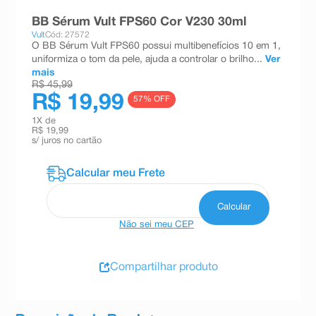
8
º
teste gravidez
BB Sérum Vult FPS60 Cor V230 30ml
Vult
Cód: 27572
9
º
esmalte
O BB Sérum Vult FPS60 possui multibenefícios 10 em 1,
uniformiza o tom da pele, ajuda a controlar o brilho...
Ver
10
º
absorvente
mais
R$ 45,99
R$ 19,99
57
% OFF
1
X de
R$ 19,99
s/ juros no cartão
Não sei meu CEP
Compartilhar produto