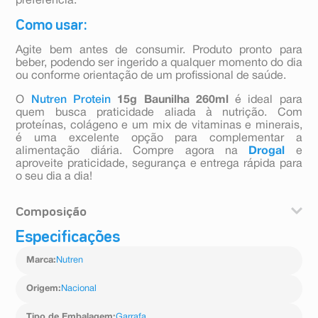
preferência.
Como usar:
Agite bem antes de consumir. Produto pronto para
beber, podendo ser ingerido a qualquer momento do dia
ou conforme orientação de um profissional de saúde.
O
Nutren Protein
15g Baunilha 260ml
é ideal para
quem busca praticidade aliada à nutrição. Com
proteínas, colágeno e um mix de vitaminas e minerais,
é uma excelente opção para complementar a
alimentação diária. Compre agora na
Drogal
e
aproveite praticidade, segurança e entrega rápida para
o seu dia a dia!
Composição
Especificações
Leite semi desnatado, soro de leite reconstituido,
colágeno hidrolisado, concentrado proteico de leite,
Marca
:
Nutren
proteina concentrada do soro de leite, enzima lactase,
minerais (óxido de magnésio, fostato de calcio
tribasico, pirofosfato ferrico, óxido de zinco, sulfato de
Origem
:
Nacional
manganes, sulfato de cobre e selenito de sódio),
minerais (ácido l-ascorbico, acetato de DL-alfa-
Tipo de Embalagem
:
Garrafa