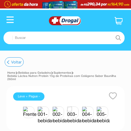
Buscar
TERMOS MAIS BUSCADOS
Voltar
1
º
fralda
Bebidas para Geladeira
Suplementos
2
º
dipirona
Bebida Láctea Nutren Protein 15g de Proteínas com Colágeno Sabor Baunilha
260ml
3
º
lenço umedecido
4
º
tadalafila
Leve + Pague -
5
º
minoxidil
6
º
desodorante
7
º
esmalte