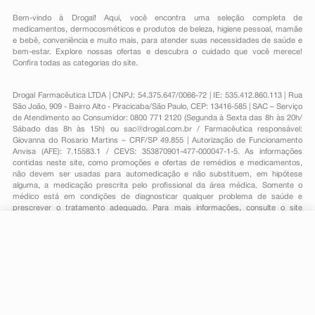
Bem-vindo à Drogal! Aqui, você encontra uma seleção completa de
medicamentos
,
dermocosméticos e produtos de beleza
,
higiene pessoal
,
mamãe
e bebê
,
conveniência
e muito mais, para atender suas necessidades de saúde e
bem-estar. Explore nossas ofertas e descubra o cuidado que você merece!
Confira todas as categorias do site.
Drogal Farmacêutica LTDA | CNPJ: 54.375.647/0066-72 | IE: 535.412.860.113 | Rua
São João, 909 - Bairro Alto - Piracicaba/São Paulo, CEP: 13416-585 | SAC – Serviço
de Atendimento ao Consumidor: 0800 771 2120 (Segunda à Sexta das 8h às 20h/
Sábado das 8h às 15h) ou
sac@drogal.com.br
/ Farmacêutica responsável:
Giovanna do Rosario Martins – CRF/SP 49.855 | Autorização de Funcionamento
Anvisa (AFE): 7.15583.1 / CEVS: 353870901-477-000047-1-5. As informações
contidas neste site, como promoções e ofertas de remédios e medicamentos,
não devem ser usadas para automedicação e não substituem, em hipótese
alguma, a medicação prescrita pelo profissional da área médica. Somente o
médico está em condições de diagnosticar qualquer problema de saúde e
prescrever o tratamento adequado. Para mais informações, consulte o site
Anvisa. As fotos contidas em nosso site são meramente ilustrativas. Promoções e
preços são válidos apenas para compras on-line, caso haja disponibilidade e
estão sujeitos a alterações no decorrer do dia. Todos os direitos reservados.
R$ 12,49
-
+
Comprar
Em
1
x
R$ 12,49
Powered by