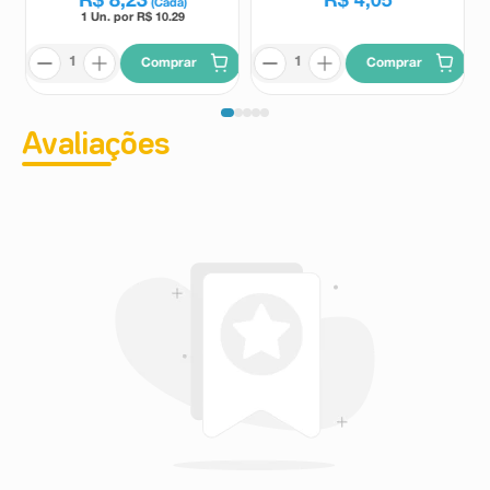
R$
8
,
23
R$
4
,
05
(Cada)
1 Un. por R$
10.29
Comprar
Comprar
Avaliações