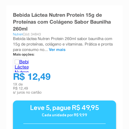
8
º
teste gravidez
Bebida Láctea Nutren Protein 15g de
9
º
absorvente
Proteínas com Colágeno Sabor Baunilha
10
º
shampoo
260ml
Nutren
Cód: 34843
Bebida láctea Nutren Protein 260ml sabor baunilha com
15g de proteínas, colágeno e vitaminas. Prática e pronta
para consumo no...
Ver mais
Mais opções:
R$ 12,49
1
X de
R$ 12,49
s/ juros no cartão
Leve
5
, pague
R$
49
,
95
Cada unidade por
R$
9
,
99