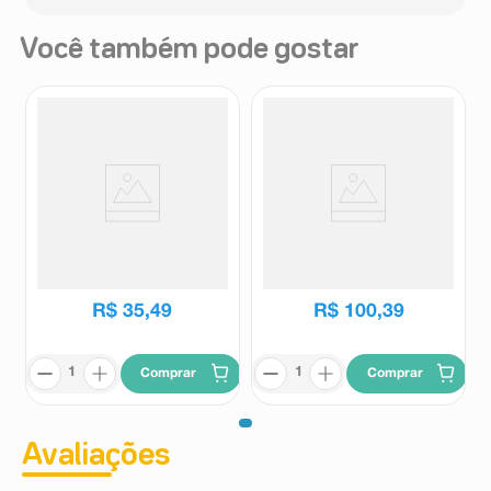
Você também pode gostar
Escova de Limpeza para
Pote Térmico Fisher Price Hot e
Mamadeira Cor Rosa
Cold Aço Inox Azul
Kuka
Fisher Price
R$
35
,
49
R$
100
,
39
Comprar
Comprar
Avaliações