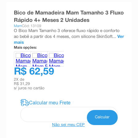
8
º
teste gravidez
Bico de Mamadeira Mam Tamanho 3 Fluxo
9
º
esmalte
Rápido 4+ Meses 2 Unidades
Mam
Cód: 13109
10
º
absorvente
O Bico Mam Tamanho 3 oferece fluxo rápido e conforto
ao bebê a partir dos 4 meses, com silicone SkinSoft...
Ver
mais
Mais opções:
R$ 62,59
2
X de
R$ 31,29
s/ juros no cartão
Não sei meu CEP