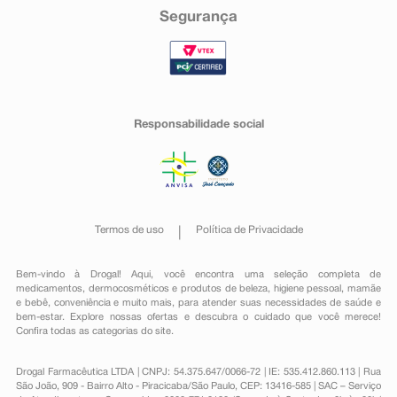
Segurança
Responsabilidade social
Termos de uso
Política de Privacidade
Bem-vindo à Drogal! Aqui, você encontra uma seleção completa de
medicamentos
,
dermocosméticos e produtos de beleza
,
higiene pessoal
,
mamãe
e bebê
,
conveniência
e muito mais, para atender suas necessidades de saúde e
bem-estar. Explore nossas ofertas e descubra o cuidado que você merece!
Confira todas as categorias do site.
Drogal Farmacêutica LTDA | CNPJ: 54.375.647/0066-72 | IE: 535.412.860.113 | Rua
São João, 909 - Bairro Alto - Piracicaba/São Paulo, CEP: 13416-585 | SAC – Serviço