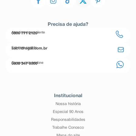
Precisa de ajuda?
Atendimento ao cliente
0800 771 2120
Entre em contato
sac@drogal.com.br
Compre pelo telefone
0800 347 0000
Institucional
Nossa história
Especial 90 Anos
Responsabilidades
Trabalhe Conosco
Mapa do site