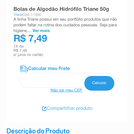
8
º
teste gravidez
Bolas de Algodão Hidrófilo Triane 50g
Triane
Cód: 11480
9
º
esmalte
A linha Triane possui em seu portfólio produtos que não
podem faltar na rotina dos cuidados pessoais. Seja para
10
º
absorvente
higiene,...
Ver mais
R$ 7,49
1
X de
R$ 7,49
s/ juros no cartão
Não sei meu CEP
Compartilhar produto
Descrição do Produto