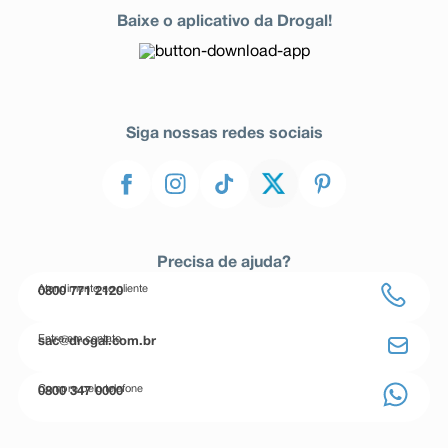
Baixe o aplicativo da Drogal!
Siga nossas redes sociais
Precisa de ajuda?
Atendimento ao cliente
0800 771 2120
Entre em contato
sac@drogal.com.br
Compre pelo telefone
0800 347 0000