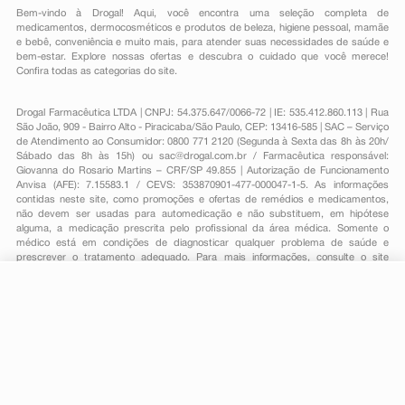
Bem-vindo à Drogal! Aqui, você encontra uma seleção completa de
medicamentos
,
dermocosméticos e produtos de beleza
,
higiene pessoal
,
mamãe
e bebê
,
conveniência
e muito mais, para atender suas necessidades de saúde e
bem-estar. Explore nossas ofertas e descubra o cuidado que você merece!
Confira todas as categorias do site.
Drogal Farmacêutica LTDA | CNPJ: 54.375.647/0066-72 | IE: 535.412.860.113 | Rua
São João, 909 - Bairro Alto - Piracicaba/São Paulo, CEP: 13416-585 | SAC – Serviço
de Atendimento ao Consumidor: 0800 771 2120 (Segunda à Sexta das 8h às 20h/
Sábado das 8h às 15h) ou
sac@drogal.com.br
/ Farmacêutica responsável:
Giovanna do Rosario Martins – CRF/SP 49.855 | Autorização de Funcionamento
Anvisa (AFE): 7.15583.1 / CEVS: 353870901-477-000047-1-5. As informações
contidas neste site, como promoções e ofertas de remédios e medicamentos,
não devem ser usadas para automedicação e não substituem, em hipótese
alguma, a medicação prescrita pelo profissional da área médica. Somente o
médico está em condições de diagnosticar qualquer problema de saúde e
prescrever o tratamento adequado. Para mais informações, consulte o site
Anvisa. As fotos contidas em nosso site são meramente ilustrativas. Promoções e
preços são válidos apenas para compras on-line, caso haja disponibilidade e
estão sujeitos a alterações no decorrer do dia. Todos os direitos reservados.
R$ 7,49
-
+
Comprar
Em
1
x
R$ 7,49
Powered by