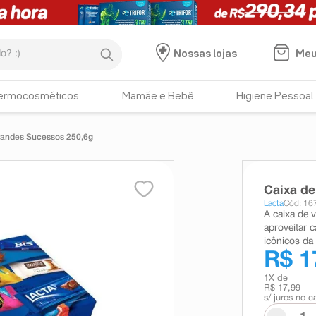
:)
Meu
Nossas lojas
ermocosméticos
Mamãe e Bebê
Higiene Pessoal
andes Sucessos 250,6g
Caixa d
Lacta
Cód: 16
A caixa de 
aproveitar 
icônicos da
R$ 1
1
X de
R$ 17,99
s/ juros no c