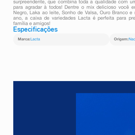
surpreendente, que combina toda a qualidade com um
para agradar à todos! Dentre o mix delicioso você e
Negro, Laka ao leite, Sonho de Valsa, Ouro Branco e
ano, a caixa de variedades Lacta é perfeita para p
família e amigos!
Especificações
Marca
:
Lacta
Origem
:
Nac