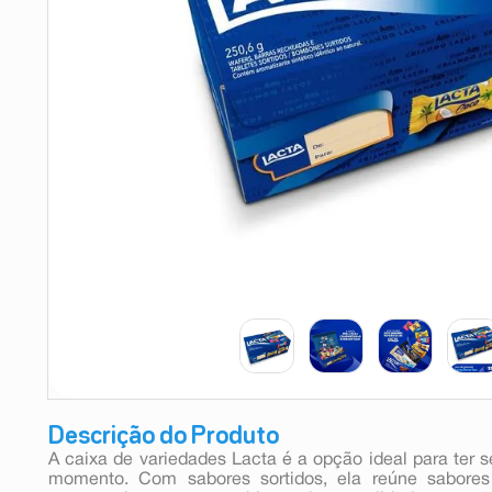
9
º
esmalte
10
º
absorvente
Descrição do Produto
A caixa de variedades Lacta é a opção ideal para ter s
momento. Com sabores sortidos, ela reúne sabore