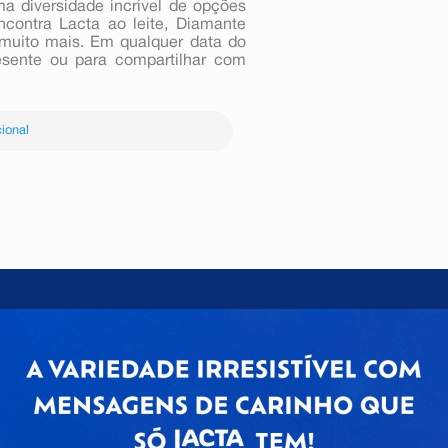
a diversidade incrível de opções
ncontra Lacta ao leite, Diamante
 muito mais. Em qualquer data do
resente ou para compartilhar com
ional