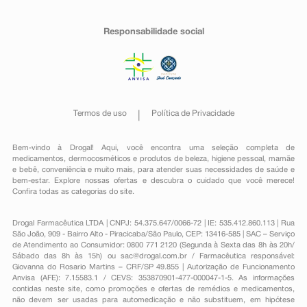
Responsabilidade social
Termos de uso
Política de Privacidade
Bem-vindo à Drogal! Aqui, você encontra uma seleção completa de
medicamentos
,
dermocosméticos e produtos de beleza
,
higiene pessoal
,
mamãe
e bebê
,
conveniência
e muito mais, para atender suas necessidades de saúde e
bem-estar. Explore nossas ofertas e descubra o cuidado que você merece!
Confira todas as categorias do site.
Drogal Farmacêutica LTDA | CNPJ: 54.375.647/0066-72 | IE: 535.412.860.113 | Rua
São João, 909 - Bairro Alto - Piracicaba/São Paulo, CEP: 13416-585 | SAC – Serviço
de Atendimento ao Consumidor: 0800 771 2120 (Segunda à Sexta das 8h às 20h/
Sábado das 8h às 15h) ou
sac@drogal.com.br
/ Farmacêutica responsável:
Giovanna do Rosario Martins – CRF/SP 49.855 | Autorização de Funcionamento
Anvisa (AFE): 7.15583.1 / CEVS: 353870901-477-000047-1-5. As informações
contidas neste site, como promoções e ofertas de remédios e medicamentos,
não devem ser usadas para automedicação e não substituem, em hipótese