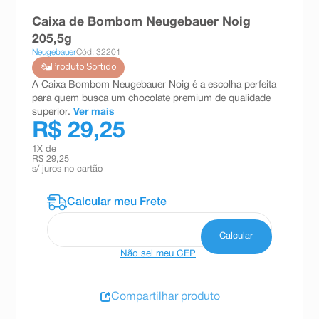
8
º
teste gravidez
Caixa de Bombom Neugebauer Noig
205,5g
9
º
absorvente
Neugebauer
Cód: 32201
10
º
shampoo
Produto Sortido
A Caixa Bombom Neugebauer Noig é a escolha perfeita
para quem busca um chocolate premium de qualidade
superior.
Ver mais
R$ 29,25
1
X de
R$ 29,25
s/ juros no cartão
Não sei meu CEP
Compartilhar produto