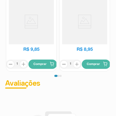
Chocolate Nestlé Chocotrio
Chocolate Lacta Bis Oreo
Amendoim 90g
100,8g
Nestlé
Bis
R$
9
,
85
R$
8
,
95
Comprar
Comprar
Avaliações