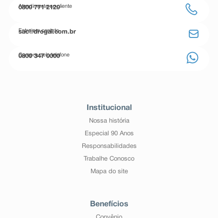
Atendimento ao cliente
0800 771 2120
Entre em contato
sac@drogal.com.br
Compre pelo telefone
0800 347 0000
Institucional
Nossa história
Especial 90 Anos
Responsabilidades
Trabalhe Conosco
Mapa do site
Benefícios
Convênio