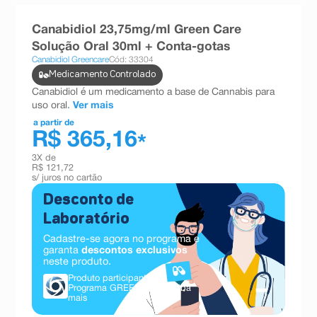
8
º
teste gravidez
Canabidiol 23,75mg/ml Green Care
9
º
esmalte
Solução Oral 30ml + Conta-gotas
Canabidiol Greencare
Cód: 33304
10
º
absorvente
Medicamento Controlado
Canabidiol é um medicamento a base de Cannabis para
uso oral.
Ver mais
a partir de
R$ 365,16
*
3
X de
R$ 121,72
s/ juros no cartão
Desconto de
Laboratório
Cadastre-se agora no programa e
garanta
descontos exclusivos
neste produto.
Produto participante do
Programa GREENCARE.
Saiba
mais