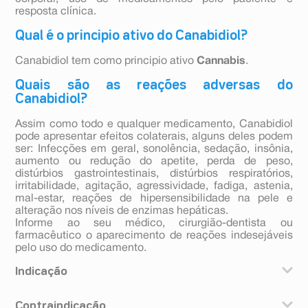
resposta clínica.
Qual é o principio ativo do Canabidiol?
Canabidiol tem como principio ativo
Cannabis
.
Quais são as reações adversas do
Canabidiol?
Assim como todo e qualquer medicamento, Canabidiol
pode apresentar efeitos colaterais, alguns deles podem
ser: Infecções em geral, sonolência, sedação, insônia,
aumento ou redução do apetite, perda de peso,
distúrbios gastrointestinais, distúrbios respiratórios,
irritabilidade, agitação, agressividade, fadiga, astenia,
mal-estar, reações de hipersensibilidade na pele e
alteração nos níveis de enzimas hepáticas.
Informe ao seu médico, cirurgião-dentista ou
farmacêutico o aparecimento de reações indesejáveis
pelo uso do medicamento.
Indicação
Canabidiol
é um medicamento a base de
Cannabis
Contraindicação
para uso oral.