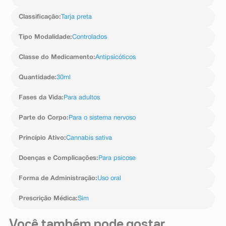
Classificação
:
Tarja preta
Tipo Modalidade
:
Controlados
Classe do Medicamento
:
Antipsicóticos
Quantidade
:
30ml
Fases da Vida
:
Para adultos
Parte do Corpo
:
Para o sistema nervoso
Princípio Ativo
:
Cannabis sativa
Doenças e Complicações
:
Para psicose
Forma de Administração
:
Uso oral
Prescrição Médica
:
Sim
Você também pode gostar