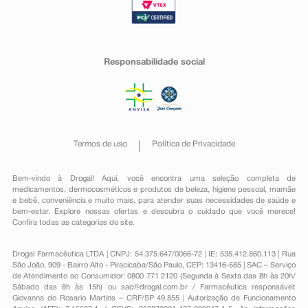
Responsabilidade social
Termos de uso
Política de Privacidade
Bem-vindo à Drogal! Aqui, você encontra uma seleção completa de
medicamentos
,
dermocosméticos e produtos de beleza
,
higiene pessoal
,
mamãe
e bebê
,
conveniência
e muito mais, para atender suas necessidades de saúde e
bem-estar. Explore nossas ofertas e descubra o cuidado que você merece!
Confira todas as categorias do site.
Drogal Farmacêutica LTDA | CNPJ: 54.375.647/0066-72 | IE: 535.412.860.113 | Rua
São João, 909 - Bairro Alto - Piracicaba/São Paulo, CEP: 13416-585 | SAC – Serviço
de Atendimento ao Consumidor: 0800 771 2120 (Segunda à Sexta das 8h às 20h/
Sábado das 8h às 15h) ou
sac@drogal.com.br
/ Farmacêutica responsável:
Giovanna do Rosario Martins – CRF/SP 49.855 | Autorização de Funcionamento