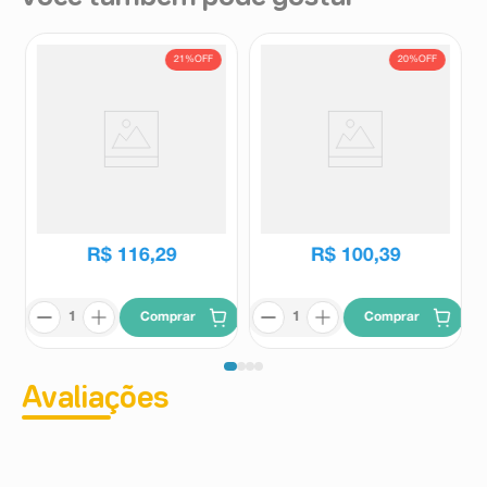
21%
OFF
20%
OFF
Risperidona 1mg Supera RX
Clopixol Depot 200mg/ml
Solução Oral Frasco 60ml
Solução Injetável 1ml
Risperidon
Clopixol
R$
147
,
39
R$
125
,
58
R$
116
,
29
R$
100
,
39
Comprar
Comprar
Avaliações