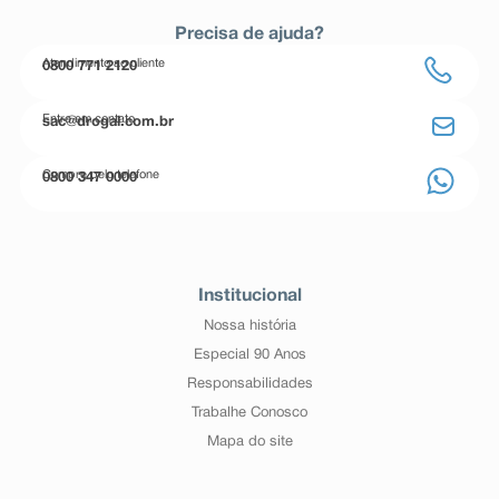
Precisa de ajuda?
Atendimento ao cliente
0800 771 2120
Entre em contato
sac@drogal.com.br
Compre pelo telefone
0800 347 0000
Institucional
Nossa história
Especial 90 Anos
Responsabilidades
Trabalhe Conosco
Mapa do site