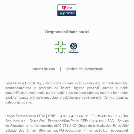
Responsabilidade social
Termos de uso
Política de Privacidade
Bem-vindo à Drogal! Aqui, você encontra uma seleção completa de
medicamentos
,
dermocosméticos e produtos de beleza
,
higiene pessoal
,
mamãe e bebê
,
conveniência
e muito mais, para atender suas necessidades de saúde e bem-estar.
Explore nossas ofertas e descubra o cuidado que você merece!
Confira todas as
categorias do site.
Drogal Farmacêutica LTDA | CNPJ: 54.375.647/0066-72 | IE: 535.412.860.113 | Rua
São João, 909 - Bairro Alto - Piracicaba/São Paulo, CEP: 13416-585 | SAC – Serviço
de Atendimento ao Consumidor: 0800 771 2120 (Segunda à Sexta das 8h às 20h/
Sábado das 8h às 15h) ou
sac@drogal.com.br
/ Farmacêutica responsável: