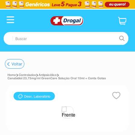
Buscar
TERMOS MAIS BUSCADOS
Voltar
1
º
fralda
Controlados
Antipsicótico
2
º
pampers confort sec max
Canabidiol 23,75mg/ml GreenCare Solução Oral 10ml + Conta Gotas
3
º
dipirona
Desc. Laboratório
4
º
lenço umedecido
5
º
tadalafila
6
º
desodorante
7
º
minoxidil