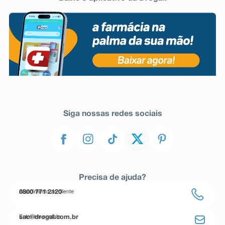
Siga nossas redes sociais
Precisa de ajuda?
Atendimento ao cliente
0800 771 2120
Entre em contato
sac@drogal.com.br