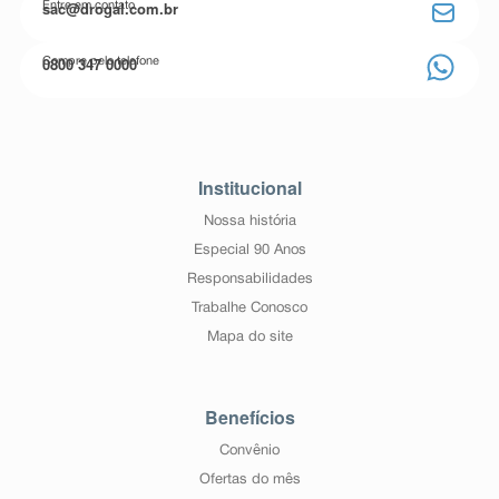
sac@drogal.com.br
Entre em contato
0800 347 0000
Compre pelo telefone
Institucional
Nossa história
Especial 90 Anos
Responsabilidades
Trabalhe Conosco
Mapa do site
Benefícios
Convênio
Ofertas do mês