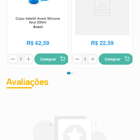
Copo Infantil Avent Silicone
Escova de Limpeza Para
Azul 200ml
Mamadeira Lolly Esponja Azul
Avent
Lolly
R$
62
,
59
R$
22
,
59
Comprar
Comprar
Avaliações