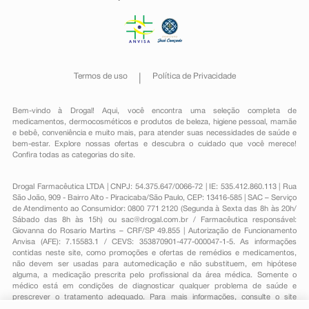
Termos de uso
Política de Privacidade
Bem-vindo à Drogal! Aqui, você encontra uma seleção completa de
medicamentos
,
dermocosméticos e produtos de beleza
,
higiene pessoal
,
mamãe
e bebê
,
conveniência
e muito mais, para atender suas necessidades de saúde e
bem-estar. Explore nossas ofertas e descubra o cuidado que você merece!
Confira todas as categorias do site.
Drogal Farmacêutica LTDA | CNPJ: 54.375.647/0066-72 | IE: 535.412.860.113 | Rua
São João, 909 - Bairro Alto - Piracicaba/São Paulo, CEP: 13416-585 | SAC – Serviço
de Atendimento ao Consumidor: 0800 771 2120 (Segunda à Sexta das 8h às 20h/
Sábado das 8h às 15h) ou
sac@drogal.com.br
/ Farmacêutica responsável:
Giovanna do Rosario Martins – CRF/SP 49.855 | Autorização de Funcionamento
Anvisa (AFE): 7.15583.1 / CEVS: 353870901-477-000047-1-5. As informações
contidas neste site, como promoções e ofertas de remédios e medicamentos,
não devem ser usadas para automedicação e não substituem, em hipótese
alguma, a medicação prescrita pelo profissional da área médica. Somente o
médico está em condições de diagnosticar qualquer problema de saúde e
prescrever o tratamento adequado. Para mais informações, consulte o site
Anvisa. As fotos contidas em nosso site são meramente ilustrativas. Promoções e