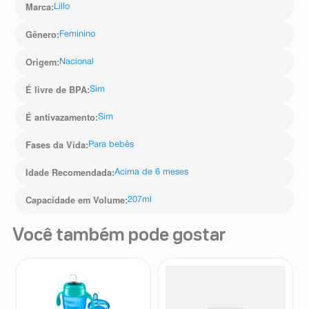
Marca
:
Lillo
Gênero
:
Feminino
Origem
:
Nacional
É livre de BPA
:
Sim
É antivazamento
:
Sim
Fases da Vida
:
Para bebês
Idade Recomendada
:
Acima de 6 meses
Capacidade em Volume
:
207ml
Você também pode gostar