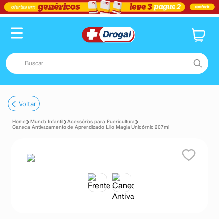
Buscar
TERMOS MAIS BUSCADOS
Voltar
1
º
pampers confort sec max
Mundo Infantil
Acessórios para Puericultura
2
º
fralda
Caneca Antivazamento de Aprendizado Lillo Magia Unicórnio 207ml
3
º
dipirona
4
º
lenço umedecido
5
º
tadalafila
6
º
desodorante
7
º
minoxidil