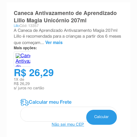
8
º
absorvente
Caneca Antivazamento de Aprendizado
9
º
teste gravidez
Lillo Magia Unicórnio 207ml
Lillo
Cód: 13357
10
º
esmalte
A Caneca de Aprendizado Antivazamento Magia 207ml
Lillo é recomendada para a crianças a partir dos 6 meses
Ver mais
que começam...
Mais opções:
R$ 26,29
1
X de
R$ 26,29
s/ juros no cartão
Não sei meu CEP