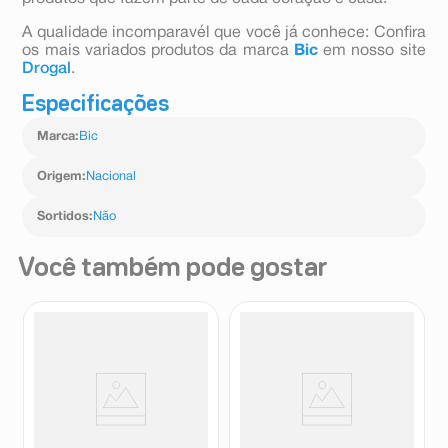
A qualidade incomparavél que você já conhece: Confira
os mais variados produtos da marca
Bic
em nosso site
Drogal
.
Especificações
Marca
:
Bic
Origem
:
Nacional
Sortidos
:
Não
Você também pode gostar
Canetinha Hidrocor
Kit Canetas Coloridas Ponta
Compactor Neo-Pen Gigante
Dupla Magic Art Marker 24