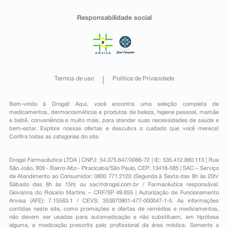
Responsabilidade social
Termos de uso
Política de Privacidade
Bem-vindo à Drogal! Aqui, você encontra uma seleção completa de
medicamentos
,
dermocosméticos e produtos de beleza
,
higiene pessoal
,
mamãe
e bebê
,
conveniência
e muito mais, para atender suas necessidades de saúde e
bem-estar. Explore nossas ofertas e descubra o cuidado que você merece!
Confira todas as categorias do site.
Drogal Farmacêutica LTDA | CNPJ: 54.375.647/0066-72 | IE: 535.412.860.113 | Rua
São João, 909 - Bairro Alto - Piracicaba/São Paulo, CEP: 13416-585 | SAC – Serviço
de Atendimento ao Consumidor: 0800 771 2120 (Segunda à Sexta das 8h às 20h/
Sábado das 8h às 15h) ou
sac@drogal.com.br
/ Farmacêutica responsável:
Giovanna do Rosario Martins – CRF/SP 49.855 | Autorização de Funcionamento
Anvisa (AFE): 7.15583.1 / CEVS: 353870901-477-000047-1-5. As informações
contidas neste site, como promoções e ofertas de remédios e medicamentos,
não devem ser usadas para automedicação e não substituem, em hipótese
alguma, a medicação prescrita pelo profissional da área médica. Somente o