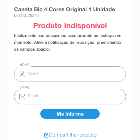
8
º
teste gravidez
Caneta Bic 4 Cores Original 1 Unidade
Bic
Cód: 28246
9
º
esmalte
10
º
absorvente
Compartilhar produto