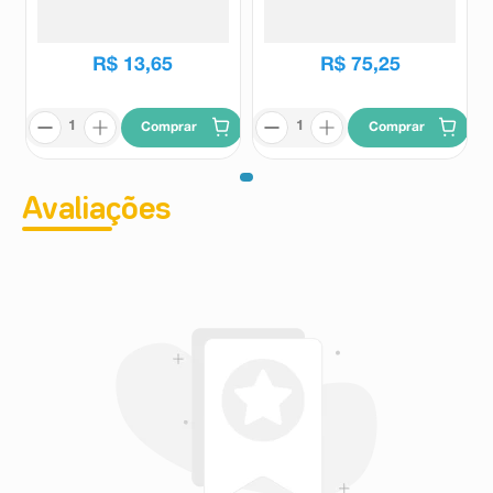
12 Cores
Cores
Neo Pen
Magic
R$
13
,
65
R$
75
,
25
Comprar
Comprar
Avaliações