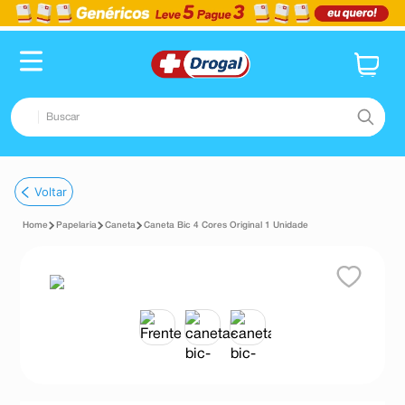
Buscar
TERMOS MAIS BUSCADOS
Voltar
1
º
fralda
Papelaria
Caneta
Caneta Bic 4 Cores Original 1 Unidade
2
º
pampers confort sec max
3
º
dipirona
4
º
lenço umedecido
5
º
tadalafila
6
º
minoxidil
7
º
desodorante