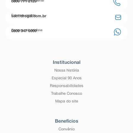
Atendimento ao cliente
0800 771 2120
Entre em contato
sac@drogal.com.br
Compre pelo telefone
0800 347 0000
Institucional
Nossa história
Especial 90 Anos
Responsabilidades
Trabalhe Conosco
Mapa do site
Benefícios
Convênio