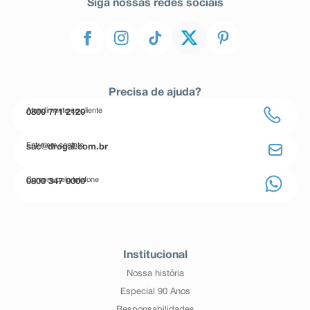
Siga nossas redes sociais
Precisa de ajuda?
Atendimento ao cliente
0800 771 2120
Entre em contato
sac@drogal.com.br
Compre pelo telefone
0800 347 0000
Institucional
Nossa história
Especial 90 Anos