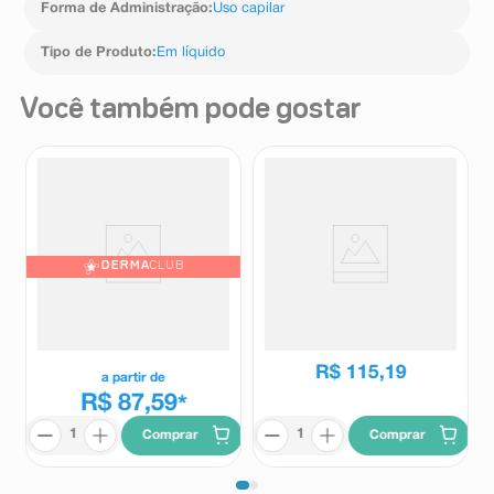
Forma de Administração
:
Uso capilar
Tipo de Produto
:
Em líquido
Você também pode gostar
DERMA
CLUB
Refil Shampoo Anticaspa DS
Shampoo Pielus DI Anticaspa
Vichy Dercos Cabelos
200ml
Normais e Oleosos 200g
Vichy
Mantecorp Skincare
R$
115
,
19
a partir de
R$ 87,59
*
Comprar
Comprar