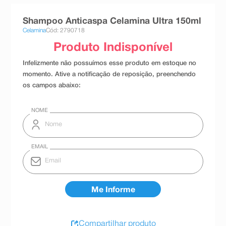
8
º
absorvente
Shampoo Anticaspa Celamina Ultra 150ml
9
º
teste gravidez
Celamina
Cód: 2790718
10
º
esmalte
Compartilhar produto