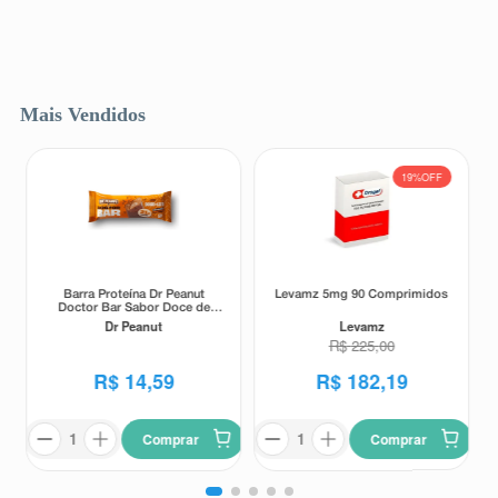
Mais Vendidos
19%
OFF
Barra Proteína Dr Peanut
Levamz 5mg 90 Comprimidos
Doctor Bar Sabor Doce de
Leite 62g
Dr Peanut
Levamz
R$
225
,
00
R$
14
,
59
R$
182
,
19
Comprar
Comprar