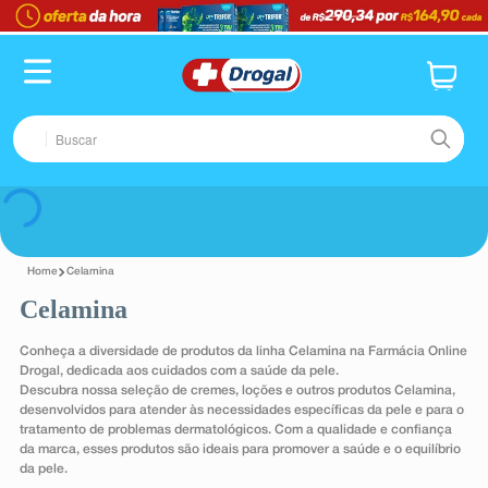
TERMOS MAIS BUSCADOS
1
º
fralda
2
º
pampers confort sec max
Buscar
3
º
dipirona
4
º
lenço umedecido
TERMOS MAIS BUSCADOS
Voltar
5
º
tadalafila
1
º
fralda
6
º
minoxidil
Celamina
2
º
pampers confort sec max
Celamina
7
º
desodorante
3
º
dipirona
8
º
teste gravidez
Conheça a diversidade de produtos da linha Celamina na Farmácia Online
4
º
lenço umedecido
Drogal, dedicada aos cuidados com a saúde da pele.
9
º
esmalte
Descubra nossa seleção de cremes, loções e outros produtos Celamina,
5
º
tadalafila
desenvolvidos para atender às necessidades específicas da pele e para o
10
º
absorvente
6
º
minoxidil
tratamento de problemas dermatológicos. Com a qualidade e confiança
da marca, esses produtos são ideais para promover a saúde e o equilíbrio
7
º
desodorante
da pele.