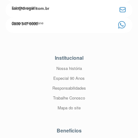
Entre em contato
sac@drogal.com.br
Compre pelo telefone
0800 347 0000
Institucional
Nossa história
Especial 90 Anos
Responsabilidades
Trabalhe Conosco
Mapa do site
Benefícios