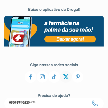
Baixe o aplicativo da Drogal!
Siga nossas redes sociais
Precisa de ajuda?
Atendimento ao cliente
0800 771 2120