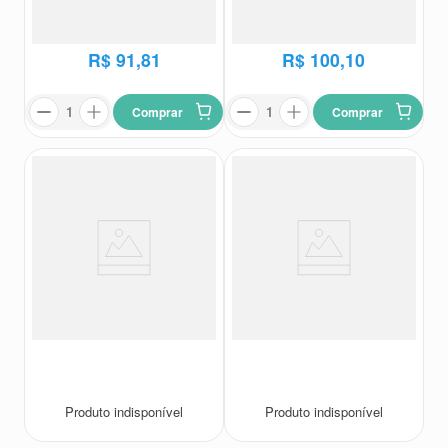
Celamina
Celamina
R$
114
,
59
R$
122
,
39
R$
91
,
81
R$
100
,
10
Comprar
Comprar
Shampoo Anticaspa Celamina
Shampoo Anticaspa Celamina
Zinco Glenmark 150ml
Ultra 150ml
Celamina
Celamina
Produto indisponível
Produto indisponível