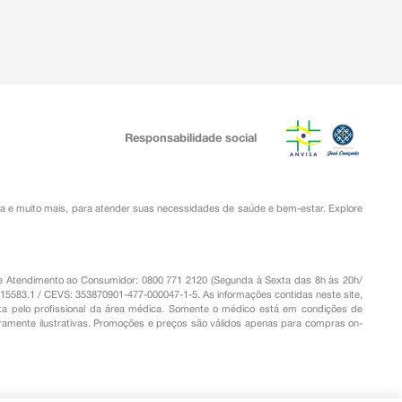
Responsabilidade social
ia
e muito mais, para atender suas necessidades de saúde e bem-estar. Explore
o de Atendimento ao Consumidor: 0800 771 2120 (Segunda à Sexta das 8h às 20h/
.15583.1 / CEVS: 353870901-477-000047-1-5. As informações contidas neste site,
a pelo profissional da área médica. Somente o médico está em condições de
eramente ilustrativas. Promoções e preços são válidos apenas para compras on-