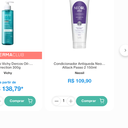
S
R
ERMA
CLUB
Vichy Dercos Oil-
Condicionador Antiqueda Neosil
rrection 300g
Attack Passo 2 150ml
Vichy
Neosil
R$
109
,
90
a partir de
 138,79
*
Comprar
Comprar