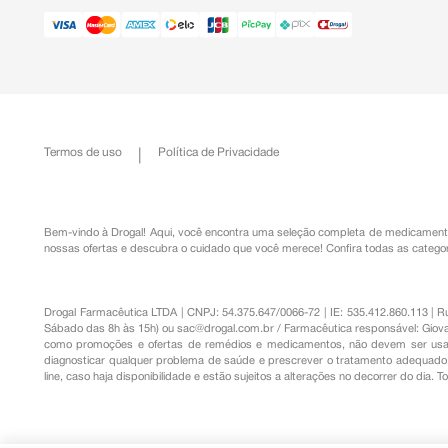
Termos de uso
Política de Privacidade
Bem-vindo à Drogal! Aqui, você encontra uma seleção completa de
medicament
nossas ofertas e descubra o cuidado que você merece!
Confira todas as categor
Drogal Farmacêutica LTDA | CNPJ: 54.375.647/0066-72 | IE: 535.412.860.113 | 
Sábado das 8h às 15h) ou
sac@drogal.com.br
/ Farmacêutica responsável: Giova
como promoções e ofertas de remédios e medicamentos, não devem ser usada
diagnosticar qualquer problema de saúde e prescrever o tratamento adequado. 
line, caso haja disponibilidade e estão sujeitos a alterações no decorrer do dia. 