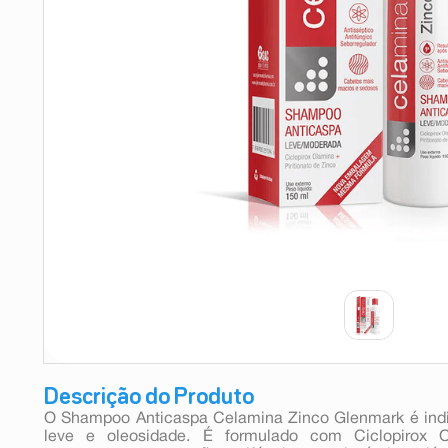
9
º
esmalte
10
º
absorvente
Descrição do Produto
O Shampoo Anticaspa Celamina Zinco Glenmark é indi
leve e oleosidade. É formulado com Ciclopirox O