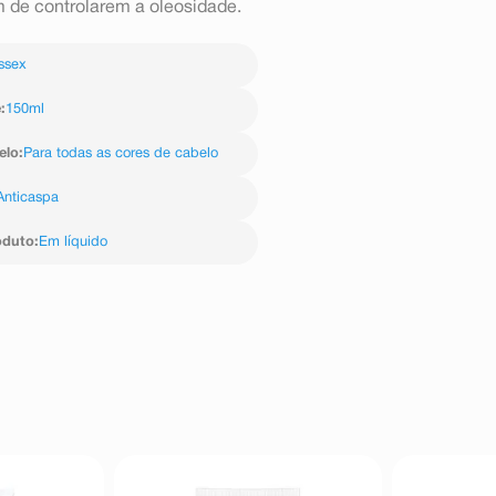
 de controlarem a oleosidade.
ssex
e
:
150ml
elo
:
Para todas as cores de cabelo
Anticaspa
oduto
:
Em líquido