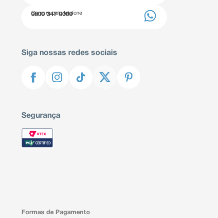
Compre pelo telefone
0800 347 0000
Siga nossas redes sociais
Segurança
Formas de Pagamento