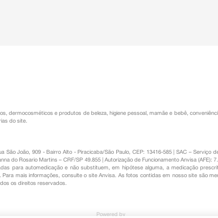
os
,
dermocosméticos e produtos de beleza
,
higiene pessoal
,
mamãe e bebê
,
conveniênc
ias do site.
Rua São João, 909 - Bairro Alto - Piracicaba/São Paulo, CEP: 13416-585 | SAC – Serviç
nna do Rosario Martins – CRF/SP 49.855 | Autorização de Funcionamento Anvisa (AFE): 7
s para automedicação e não substituem, em hipótese alguma, a medicação prescrit
Para mais informações, consulte o site Anvisa. As fotos contidas em nosso site são m
Todos os direitos reservados.
Powered by