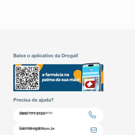
Baixe o aplicativo da Drogal!
Precisa de ajuda?
Atendimento ao cliente
0800 771 2120
Entre em contato
sac@drogal.com.br