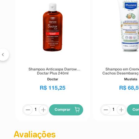
l-
Shampoo Anticaspa Darrow
Shampoo em Creme
Doctar Plus 240ml
Cachos Desembaraç
Doctar
Mustela
R$
115
,
25
R$
68
,
5
Comprar
Co
Avaliações