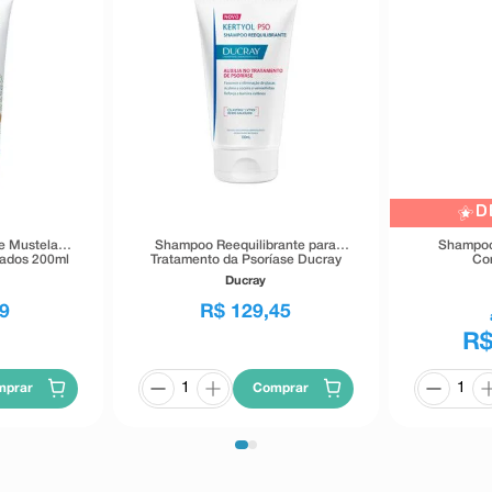
D
 Mustela
Shampoo Reequilibrante para
Shampoo 
ados 200ml
Tratamento da Psoríase Ducray
Co
Kertyol PSO 100ml
Ducray
9
R$
129
,
45
R$
mprar
Comprar