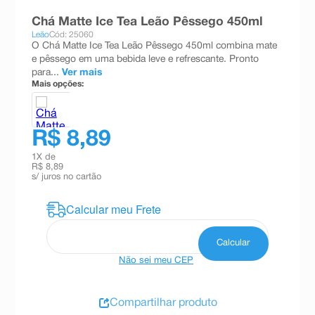
8
º
absorvente
Chá Matte Ice Tea Leão Pêssego 450ml
Leão
Cód: 25060
9
º
teste gravidez
O Chá Matte Ice Tea Leão Pêssego 450ml combina mate
e pêssego em uma bebida leve e refrescante. Pronto
10
º
esmalte
para...
Ver mais
Mais opções:
R$ 8,89
1
X de
R$ 8,89
s/ juros no cartão
Não sei meu CEP
Compartilhar produto