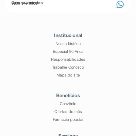
Compre pelo telefone
0800 347 0000
Institucional
Nossa história
Especial 90 Anos
Responsabilidades
Trabalhe Conosco
Mapa do site
Benefícios
Convênio
Ofertas do mês
Farmácia popular