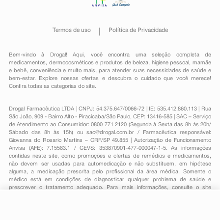
Termos de uso
Política de Privacidade
Bem-vindo à Drogal! Aqui, você encontra uma seleção completa de
medicamentos
,
dermocosméticos e produtos de beleza
,
higiene pessoal
,
mamãe
e bebê
,
conveniência
e muito mais, para atender suas necessidades de saúde e
bem-estar. Explore nossas ofertas e descubra o cuidado que você merece!
Confira todas as categorias do site.
Drogal Farmacêutica LTDA | CNPJ: 54.375.647/0066-72 | IE: 535.412.860.113 | Rua
São João, 909 - Bairro Alto - Piracicaba/São Paulo, CEP: 13416-585 | SAC – Serviço
de Atendimento ao Consumidor: 0800 771 2120 (Segunda à Sexta das 8h às 20h/
Sábado das 8h às 15h) ou
sac@drogal.com.br
/ Farmacêutica responsável:
Giovanna do Rosario Martins – CRF/SP 49.855 | Autorização de Funcionamento
Anvisa (AFE): 7.15583.1 / CEVS: 353870901-477-000047-1-5. As informações
contidas neste site, como promoções e ofertas de remédios e medicamentos,
não devem ser usadas para automedicação e não substituem, em hipótese
alguma, a medicação prescrita pelo profissional da área médica. Somente o
médico está em condições de diagnosticar qualquer problema de saúde e
prescrever o tratamento adequado. Para mais informações, consulte o site
Anvisa. As fotos contidas em nosso site são meramente ilustrativas. Promoções e
preços são válidos apenas para compras on-line, caso haja disponibilidade e
estão sujeitos a alterações no decorrer do dia. Todos os direitos reservados.
R$ 8,89
-
+
Comprar