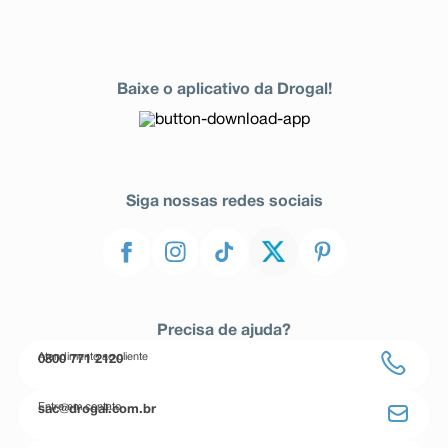
Baixe o aplicativo da Drogal!
Siga nossas redes sociais
Precisa de ajuda?
Atendimento ao cliente
0800 771 2120
Entre em contato
sac@drogal.com.br