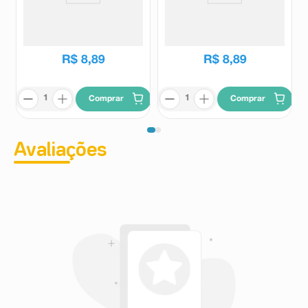
Chá Matte Ice Tea Leão
Chá Matte Ice Tea Leão Limão
Pêssego 450ml
450ml
Leão
Leão
R$
8
,
89
R$
8
,
89
Comprar
Comprar
Avaliações