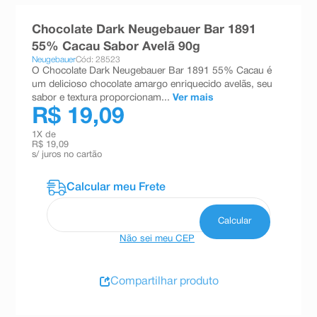
8
º
teste gravidez
Chocolate Dark Neugebauer Bar 1891
9
º
esmalte
55% Cacau Sabor Avelã 90g
Neugebauer
Cód: 28523
10
º
absorvente
O Chocolate Dark Neugebauer Bar 1891 55% Cacau é
um delicioso chocolate amargo enriquecido avelãs, seu
sabor e textura proporcionam...
Ver mais
R$ 19,09
1
X de
R$ 19,09
s/ juros no cartão
Não sei meu CEP
Compartilhar produto