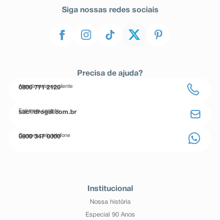
Siga nossas redes sociais
Precisa de ajuda?
Atendimento ao cliente
0800 771 2120
Entre em contato
sac@drogal.com.br
Compre pelo telefone
0800 347 0000
Institucional
Nossa história
Especial 90 Anos