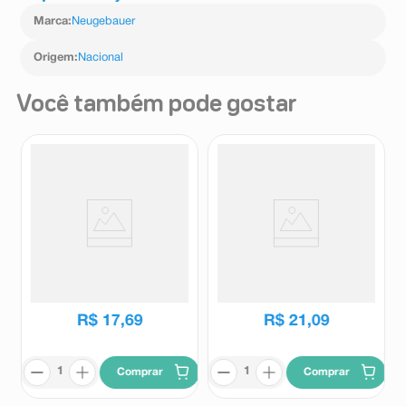
Marca
:
Neugebauer
Origem
:
Nacional
Você também pode gostar
Chocolate Nestlé Classic ao
Caixa de Bombom Nestlé
Leite 150g
Especialidades 220g
Nestlé
Nestlé
R$
17
,
69
R$
21
,
09
Comprar
Comprar