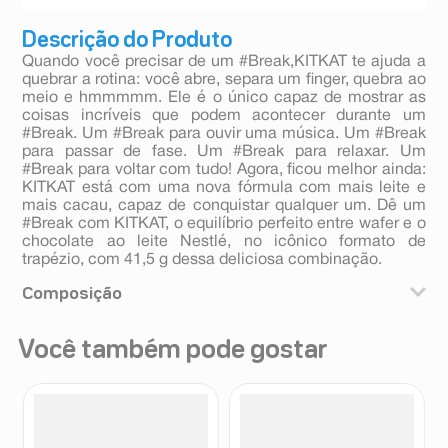
Descrição do Produto
Quando você precisar de um #Break,KITKAT te ajuda a
quebrar a rotina: você abre, separa um finger, quebra ao
meio e hmmmmm. Ele é o único capaz de mostrar as
coisas incríveis que podem acontecer durante um
#Break. Um #Break para ouvir uma música. Um #Break
para passar de fase. Um #Break para relaxar. Um
#Break para voltar com tudo! Agora, ficou melhor ainda:
KITKAT está com uma nova fórmula com mais leite e
mais cacau, capaz de conquistar qualquer um. Dê um
#Break com KITKAT, o equilíbrio perfeito entre wafer e o
chocolate ao leite Nestlé, no icônico formato de
trapézio, com 41,5 g dessa deliciosa combinação.
Composição
Açúcar, leite em pó, manteiga de cacau, gordura
Você também pode gostar
vegetal hidrogenada, liquor de cacau, farinha de trigo
enriquecida com ferro, acido fólico, tiamina, riboflavina,
niacina e zinco, gordura anidra de leite, cacau em pó,
sal, emulsificantes lecitina de soja e ricinoleato de
glicerila, aromatizantes, fermento químico bicarbonato
de sódio e melhorador de farinha sulfato de cálcio.