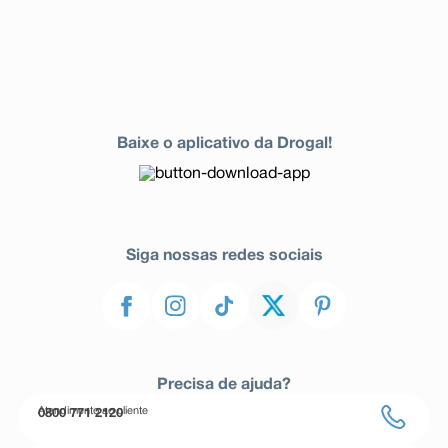
Baixe o aplicativo da Drogal!
Siga nossas redes sociais
Precisa de ajuda?
Atendimento ao cliente
0800 771 2120