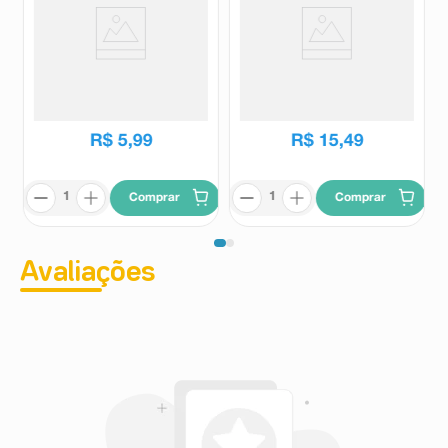
Confeito M&M's Chocolate
Chocolate Toblerone Crunchy
40g
Almonds 100g
M&Ms
Toblerone
R$
5
,
99
R$
15
,
49
Comprar
Comprar
Avaliações