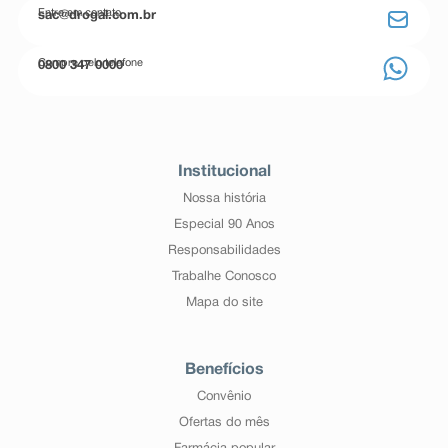
Entre em contato
sac@drogal.com.br
Compre pelo telefone
0800 347 0000
Institucional
Nossa história
Especial 90 Anos
Responsabilidades
Trabalhe Conosco
Mapa do site
Benefícios
Convênio
Ofertas do mês