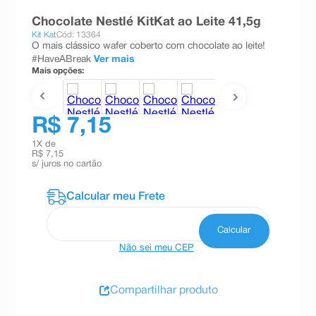
8
º
teste gravidez
Chocolate Nestlé KitKat ao Leite 41,5g
Kit Kat
Cód: 13364
9
º
esmalte
O mais clássico wafer coberto com chocolate ao leite!
#HaveABreak
Ver mais
10
º
absorvente
Mais opções:
R$ 7,15
1
X de
R$ 7,15
s/ juros no cartão
Não sei meu CEP
Compartilhar produto