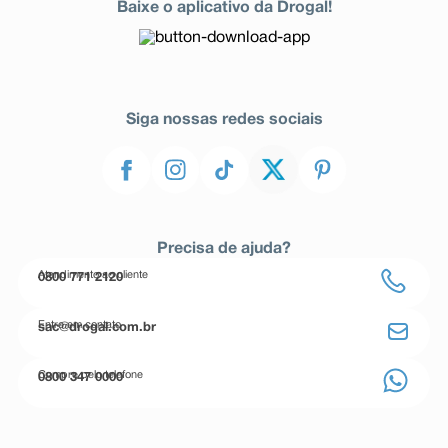
Baixe o aplicativo da Drogal!
Siga nossas redes sociais
Precisa de ajuda?
Atendimento ao cliente
0800 771 2120
Entre em contato
sac@drogal.com.br
Compre pelo telefone
0800 347 0000