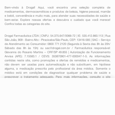
Bem-vindo à Drogal! Aqui, você encontra uma seleção completa de
medicamentos
,
dermocosméticos e produtos de beleza
,
higiene pessoal
,
mamãe
e bebê
,
conveniência
e muito mais, para atender suas necessidades de saúde e
bem-estar. Explore nossas ofertas e descubra o cuidado que você merece!
Confira todas as categorias do site.
Drogal Farmacêutica LTDA | CNPJ: 54.375.647/0066-72 | IE: 535.412.860.113 | Rua
São João, 909 - Bairro Alto - Piracicaba/São Paulo, CEP: 13416-585 | SAC – Serviço
de Atendimento ao Consumidor: 0800 771 2120 (Segunda à Sexta das 8h às 20h/
Sábado das 8h às 15h) ou
sac@drogal.com.br
/ Farmacêutica responsável:
Giovanna do Rosario Martins – CRF/SP 49.855 | Autorização de Funcionamento
Anvisa (AFE): 7.15583.1 / CEVS: 353870901-477-000047-1-5. As informações
contidas neste site, como promoções e ofertas de remédios e medicamentos,
não devem ser usadas para automedicação e não substituem, em hipótese
alguma, a medicação prescrita pelo profissional da área médica. Somente o
médico está em condições de diagnosticar qualquer problema de saúde e
prescrever o tratamento adequado. Para mais informações, consulte o site
Anvisa. As fotos contidas em nosso site são meramente ilustrativas. Promoções e
preços são válidos apenas para compras on-line, caso haja disponibilidade e
estão sujeitos a alterações no decorrer do dia. Todos os direitos reservados.
R$ 13,85
-
+
Comprar
Em
1
x
R$ 13,85
Powered by