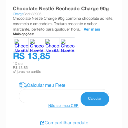
8
º
absorvente
Chocolate Nestlé Recheado Charge 90g
Charge
Cód: 33906
9
º
teste gravidez
Chocolate Nestlé Charge 90g combina chocolate ao leite,
caramelo e amendoim. Textura crocante e sabor
10
º
esmalte
marcante, perfeito para qualquer hora...
Ver mais
Mais opções:
R$ 13,85
1
X de
R$ 13,85
s/ juros no cartão
Não sei meu CEP
Compartilhar produto