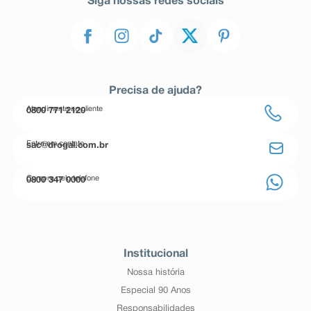
Siga nossas redes sociais
Precisa de ajuda?
Atendimento ao cliente
0800 771 2120
Entre em contato
sac@drogal.com.br
Compre pelo telefone
0800 347 0000
Institucional
Nossa história
Especial 90 Anos
Responsabilidades