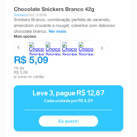
8
º
absorvente
Chocolate Snickers Branco 42g
Snickers
Cód: 31808
9
º
teste gravidez
Snickers Branco, combinação perfeita de caramelo,
amendoim crocante e nougat, cobertos com delicioso
10
º
esmalte
chocolate branco.
Ver mais
Mais opções:
R$ 5,09
1
X de
R$ 5,09
s/ juros no cartão
Leve
3
, pague
R$
12
,
87
Cada unidade por
R$
4
,
29
Eu quero!