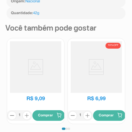
Origem
:
Nacional
Quantidade
:
42g
Você também pode gostar
10%
OFF
Chocolate Hershey’s
Alfajor Carmela Chocolate
Ovomaltine 77g
com Doce de leite 50g
Hersheys
Carmela
R$
7
,
79
R$
9
,
09
R$
6
,
99
Comprar
Comprar