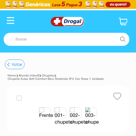
Buscar
TERMOS MAIS BUSCADOS
Voltar
1
º
fralda
Mundo Infantil
Chupeta
2
º
pampers confort sec max
Chupeta Kuka Soft Comfort Bico Redondo Nº2 Cor Rosa 1 Unidade
3
º
dipirona
4
º
lenço umedecido
5
º
tadalafila
6
º
minoxidil
7
º
desodorante