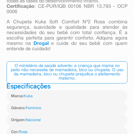
todas as fases do desenvolvimento infantil.
Certificação
: CE-PUR/IQB 00106 NBR 13.793 - OCP
0006
A Chupeta Kuka Soft Comfort Nº2 Rosa combina
segurança, suavidade e qualidade para atender às
necessidades do seu bebê com total confiança. É a
escolha perfeita para garantir conforto. Adquira agora
mesmo na
Drogal
e cuide do seu bebê com quem
entende de cuidado!
O ministério da saúde adverte: a criança que mama no
peito não necessita de mamadeira, bico ou chupeta. O uso
da mamadeira, bico ou chupeta prejudica o aleitamento
materno.
Especificações
Marca
:
Kuka
Gênero
:
Feminino
Origem
:
Nacional
Cor
:
Rosa