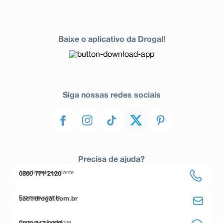
Baixe o aplicativo da Drogal!
Siga nossas redes sociais
Precisa de ajuda?
Atendimento ao cliente
0800 771 2120
Entre em contato
sac@drogal.com.br
Compre pelo telefone