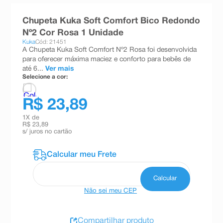
8
º
teste gravidez
Chupeta Kuka Soft Comfort Bico Redondo
9
º
esmalte
Nº2 Cor Rosa 1 Unidade
Kuka
Cód: 21451
10
º
absorvente
A Chupeta Kuka Soft Comfort Nº2 Rosa foi desenvolvida
para oferecer máxima maciez e conforto para bebês de
até 6...
Ver mais
Selecione a cor:
R$ 23,89
1
X de
R$ 23,89
s/ juros no cartão
Não sei meu CEP
Compartilhar produto