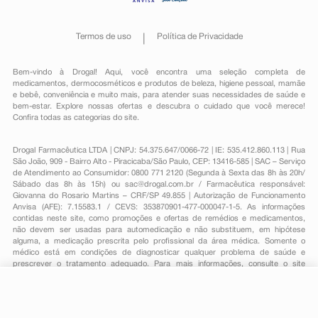
Termos de uso
Política de Privacidade
Bem-vindo à Drogal! Aqui, você encontra uma seleção completa de
medicamentos
,
dermocosméticos e produtos de beleza
,
higiene pessoal
,
mamãe
e bebê
,
conveniência
e muito mais, para atender suas necessidades de saúde e
bem-estar. Explore nossas ofertas e descubra o cuidado que você merece!
Confira todas as categorias do site.
Drogal Farmacêutica LTDA | CNPJ: 54.375.647/0066-72 | IE: 535.412.860.113 | Rua
São João, 909 - Bairro Alto - Piracicaba/São Paulo, CEP: 13416-585 | SAC – Serviço
de Atendimento ao Consumidor: 0800 771 2120 (Segunda à Sexta das 8h às 20h/
Sábado das 8h às 15h) ou
sac@drogal.com.br
/ Farmacêutica responsável:
Giovanna do Rosario Martins – CRF/SP 49.855 | Autorização de Funcionamento
Anvisa (AFE): 7.15583.1 / CEVS: 353870901-477-000047-1-5. As informações
contidas neste site, como promoções e ofertas de remédios e medicamentos,
não devem ser usadas para automedicação e não substituem, em hipótese
alguma, a medicação prescrita pelo profissional da área médica. Somente o
médico está em condições de diagnosticar qualquer problema de saúde e
prescrever o tratamento adequado. Para mais informações, consulte o site
Anvisa. As fotos contidas em nosso site são meramente ilustrativas. Promoções e
preços são válidos apenas para compras on-line, caso haja disponibilidade e
estão sujeitos a alterações no decorrer do dia. Todos os direitos reservados.
R$ 23,89
-
+
Comprar