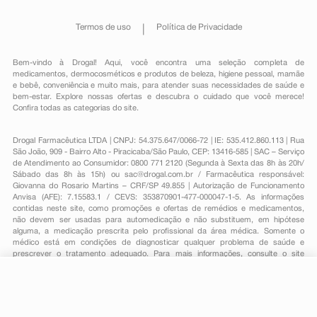
Termos de uso
Política de Privacidade
Bem-vindo à Drogal! Aqui, você encontra uma seleção completa de
medicamentos
,
dermocosméticos e produtos de beleza
,
higiene pessoal
,
mamãe
e bebê
,
conveniência
e muito mais, para atender suas necessidades de saúde e
bem-estar. Explore nossas ofertas e descubra o cuidado que você merece!
Confira todas as categorias do site.
Drogal Farmacêutica LTDA | CNPJ: 54.375.647/0066-72 | IE: 535.412.860.113 | Rua
São João, 909 - Bairro Alto - Piracicaba/São Paulo, CEP: 13416-585 | SAC – Serviço
de Atendimento ao Consumidor: 0800 771 2120 (Segunda à Sexta das 8h às 20h/
Sábado das 8h às 15h) ou
sac@drogal.com.br
/ Farmacêutica responsável:
Giovanna do Rosario Martins – CRF/SP 49.855 | Autorização de Funcionamento
Anvisa (AFE): 7.15583.1 / CEVS: 353870901-477-000047-1-5. As informações
contidas neste site, como promoções e ofertas de remédios e medicamentos,
não devem ser usadas para automedicação e não substituem, em hipótese
alguma, a medicação prescrita pelo profissional da área médica. Somente o
médico está em condições de diagnosticar qualquer problema de saúde e
prescrever o tratamento adequado. Para mais informações, consulte o site
Anvisa. As fotos contidas em nosso site são meramente ilustrativas. Promoções e
preços são válidos apenas para compras on-line, caso haja disponibilidade e
estão sujeitos a alterações no decorrer do dia. Todos os direitos reservados.
-
+
Comprar