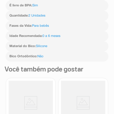
É livre de BPA
:
Sim
Quantidade
:
2 Unidades
Fases da Vida
:
Para bebês
Idade Recomendada
:
0 a 6 meses
Material do Bico
:
Silicone
Bico Ortodôntico
:
Não
Você também pode gostar
Chupeta Mam Sayings Cor
Chupeta Kuka Color Universal