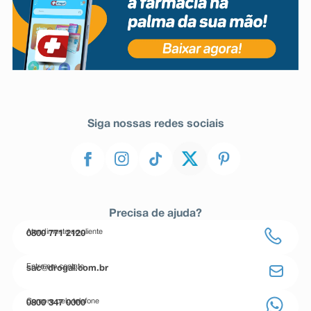
Siga nossas redes sociais
Precisa de ajuda?
Atendimento ao cliente
0800 771 2120
Entre em contato
sac@drogal.com.br
Compre pelo telefone
0800 347 0000