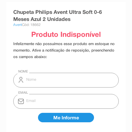
8
º
teste gravidez
Chupeta Philips Avent Ultra Soft 0-6
9
º
absorvente
Meses Azul 2 Unidades
Avent
Cód: 18662
10
º
shampoo