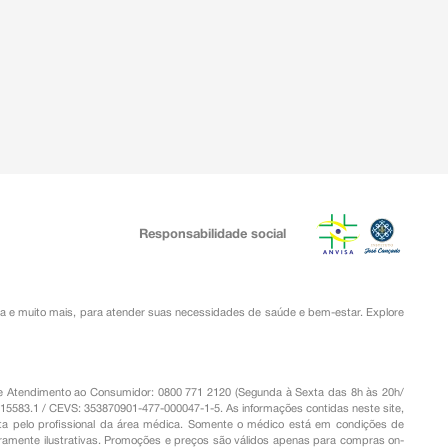
Responsabilidade social
ia
e muito mais, para atender suas necessidades de saúde e bem-estar. Explore
o de Atendimento ao Consumidor: 0800 771 2120 (Segunda à Sexta das 8h às 20h/
.15583.1 / CEVS: 353870901-477-000047-1-5. As informações contidas neste site,
a pelo profissional da área médica. Somente o médico está em condições de
eramente ilustrativas. Promoções e preços são válidos apenas para compras on-