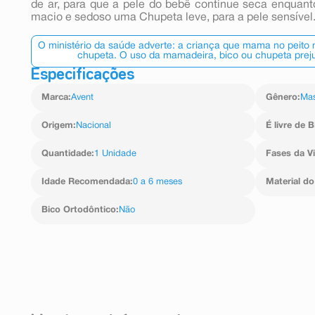
de ar, para que a pele do bebê continue seca enquant
macio e sedoso uma Chupeta leve, para a pele sensível
O ministério da saúde adverte: a criança que mama no peito
chupeta. O uso da mamadeira, bico ou chupeta preju
Especificações
Marca
:
Avent
Gênero
:
Mas
Origem
:
Nacional
É livre de 
Quantidade
:
1 Unidade
Fases da V
Idade Recomendada
:
0 a 6 meses
Material do
Bico Ortodôntico
:
Não