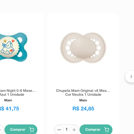
C
am Night 0-6 Meses
Chupeta Mam Original +6 Meses
Azul 1 Unidade
Cor Neutra 1 Unidade
Mam
Mam
R$
41
,
75
R$
24
,
85
Comprar
Comprar