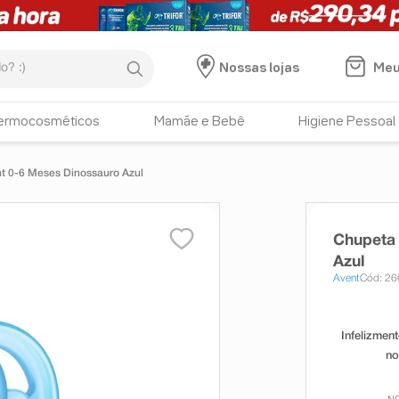
:)
Meu
Nossas lojas
ermocosméticos
Mamãe e Bebê
Higiene Pessoal
ent 0-6 Meses Dinossauro Azul
Chupeta 
Azul
Avent
Cód: 2