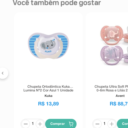
Você também pode gostar
 3
Chupeta Ortodôntica Kuka
Chupeta Ultra Soft P
Lumina Nº2 Cor Azul 1 Unidade
0-6m Rosa e Lilás 
Kuka
Avent
R$
13
,
89
R$
88
,
7
Comprar
Co