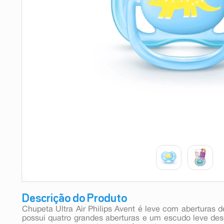
9
º
esmalte
10
º
absorvente
Descrição do Produto
Chupeta Ultra Air Philips Avent é leve com aberturas d
possui quatro grandes aberturas e um escudo leve de