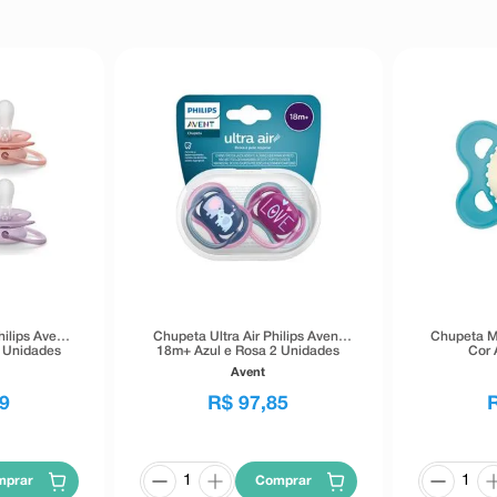
hilips Avent
Chupeta Ultra Air Philips Avent
Chupeta M
2 Unidades
18m+ Azul e Rosa 2 Unidades
Cor 
Avent
9
R$
97
,
85
mprar
Comprar