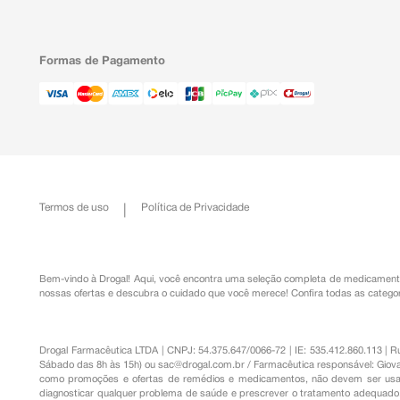
Formas de Pagamento
Termos de uso
Política de Privacidade
Bem-vindo à Drogal! Aqui, você encontra uma seleção completa de
medicament
nossas ofertas e descubra o cuidado que você merece!
Confira todas as categor
Drogal Farmacêutica LTDA | CNPJ: 54.375.647/0066-72 | IE: 535.412.860.113 | 
Sábado das 8h às 15h) ou
sac@drogal.com.br
/ Farmacêutica responsável: Giova
como promoções e ofertas de remédios e medicamentos, não devem ser usada
diagnosticar qualquer problema de saúde e prescrever o tratamento adequado. 