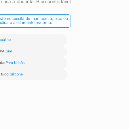
o usa a chupeta. Bico confortável
.
 não necessita de mamadeira, bico ou
dica o aleitamento materno.
culino
BPA
:
Sim
ida
:
Para bebês
 Bico
:
Silicone