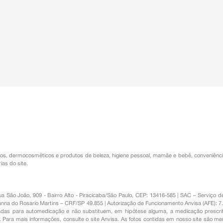
os
,
dermocosméticos e produtos de beleza
,
higiene pessoal
,
mamãe e bebê
,
conveniênc
ias do site.
Rua São João, 909 - Bairro Alto - Piracicaba/São Paulo, CEP: 13416-585 | SAC – Serviç
nna do Rosario Martins – CRF/SP 49.855 | Autorização de Funcionamento Anvisa (AFE): 7
s para automedicação e não substituem, em hipótese alguma, a medicação prescrit
Para mais informações, consulte o site Anvisa. As fotos contidas em nosso site são m