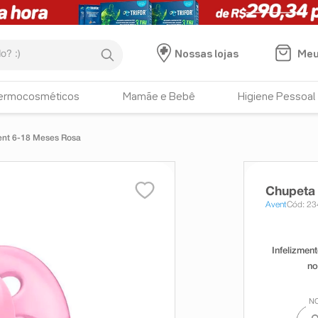
:)
Meu
Nossas lojas
ermocosméticos
Mamãe e Bebê
Higiene Pessoal
vent 6-18 Meses Rosa
Chupeta 
Avent
Cód: 2