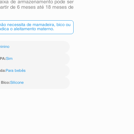
a caixa de armazenamento pode ser
partir de 6 meses até 18 meses de
 não necessita de mamadeira, bico ou
dica o aleitamento materno.
inino
BPA
:
Sim
ida
:
Para bebês
 Bico
:
Silicone