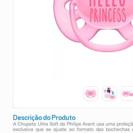
9
º
esmalte
10
º
absorvente
Descrição do Produto
A Chupeta Ultra Soft da Philips Avent usa uma proteção
exclusiva que se ajusta ao formato das bochechas 