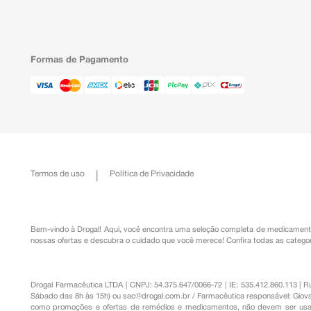
Formas de Pagamento
Termos de uso
Política de Privacidade
Bem-vindo à Drogal! Aqui, você encontra uma seleção completa de
medicament
nossas ofertas e descubra o cuidado que você merece!
Confira todas as categor
Drogal Farmacêutica LTDA | CNPJ: 54.375.647/0066-72 | IE: 535.412.860.113 | 
Sábado das 8h às 15h) ou
sac@drogal.com.br
/ Farmacêutica responsável: Giova
como promoções e ofertas de remédios e medicamentos, não devem ser usada