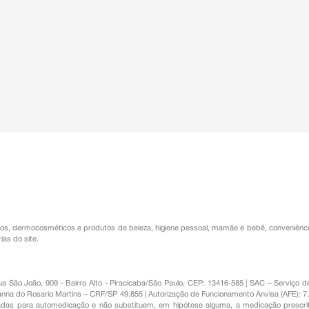
os
,
dermocosméticos e produtos de beleza
,
higiene pessoal
,
mamãe e bebê
,
conveniênc
ias do site.
Rua São João, 909 - Bairro Alto - Piracicaba/São Paulo, CEP: 13416-585 | SAC – Serviç
nna do Rosario Martins – CRF/SP 49.855 | Autorização de Funcionamento Anvisa (AFE): 7
s para automedicação e não substituem, em hipótese alguma, a medicação prescrit