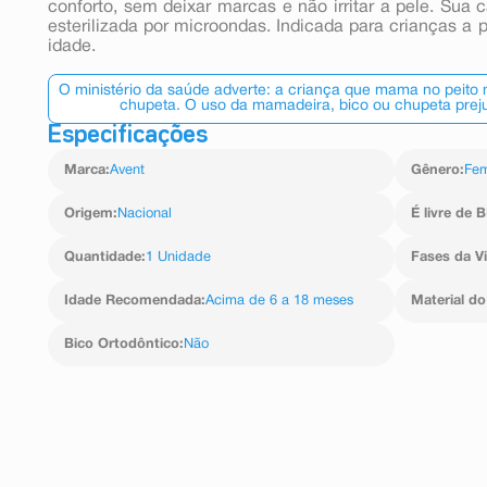
conforto, sem deixar marcas e não irritar a pele. Su
esterilizada por microondas. Indicada para crianças a 
idade.
O ministério da saúde adverte: a criança que mama no peito
chupeta. O uso da mamadeira, bico ou chupeta preju
Especificações
Marca
:
Avent
Gênero
:
Fem
Origem
:
Nacional
É livre de 
Quantidade
:
1 Unidade
Fases da V
Idade Recomendada
:
Acima de 6 a 18 meses
Material do
Bico Ortodôntico
:
Não