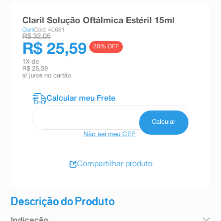
8
º
teste gravidez
Claril Solução Oftálmica Estéril 15ml
9
º
esmalte
Claril
Cód: 40681
R$ 32,05
10
º
absorvente
R$ 25,59
20
% OFF
1
X de
R$ 25,59
s/ juros no cartão
Não sei meu CEP
Compartilhar produto
Descrição do Produto
Indicação