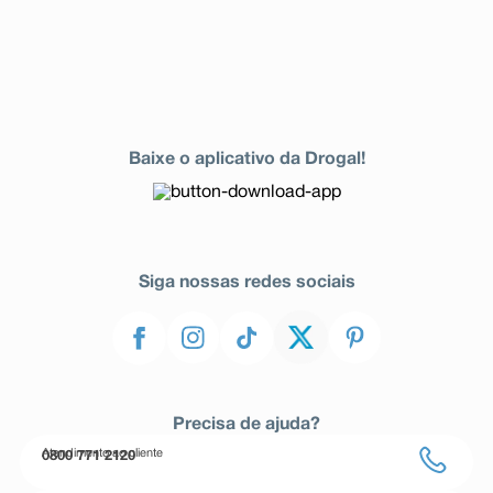
Baixe o aplicativo da Drogal!
Siga nossas redes sociais
Precisa de ajuda?
Atendimento ao cliente
0800 771 2120