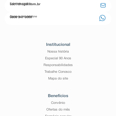
Entre em contato
sac@drogal.com.br
Compre pelo telefone
0800 347 0000
Institucional
Nossa história
Especial 90 Anos
Responsabilidades
Trabalhe Conosco
Mapa do site
Benefícios
Convênio
Ofertas do mês