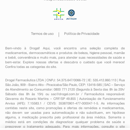
Termos de uso
Política de Privacidade
Bem-vindo à Drogal! Aqui, você encontra uma seleção completa de
medicamentos
,
dermocosméticos e produtos de beleza
,
higiene pessoal
,
mamãe
e bebê
,
conveniência
e muito mais, para atender suas necessidades de saúde e
bem-estar. Explore nossas ofertas e descubra o cuidado que você merece!
Confira todas as categorias do site.
Drogal Farmacêutica LTDA | CNPJ: 54.375.647/0066-72 | IE: 535.412.860.113 | Rua
São João, 909 - Bairro Alto - Piracicaba/São Paulo, CEP: 13416-585 | SAC – Serviço
de Atendimento ao Consumidor: 0800 771 2120 (Segunda à Sexta das 8h às 20h/
Sábado das 8h às 15h) ou
sac@drogal.com.br
/ Farmacêutica responsável:
Giovanna do Rosario Martins – CRF/SP 49.855 | Autorização de Funcionamento
Anvisa (AFE): 7.15583.1 / CEVS: 353870901-477-000047-1-5. As informações
contidas neste site, como promoções e ofertas de remédios e medicamentos,
não devem ser usadas para automedicação e não substituem, em hipótese
alguma, a medicação prescrita pelo profissional da área médica. Somente o
médico está em condições de diagnosticar qualquer problema de saúde e
prescrever o tratamento adequado. Para mais informações, consulte o site