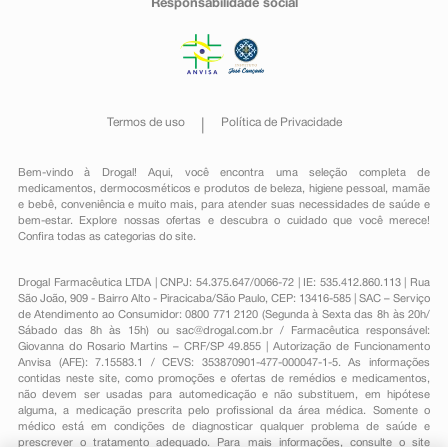
Responsabilidade social
Termos de uso
Política de Privacidade
Bem-vindo à Drogal! Aqui, você encontra uma seleção completa de
medicamentos
,
dermocosméticos e produtos de beleza
,
higiene pessoal
,
mamãe
e bebê
,
conveniência
e muito mais, para atender suas necessidades de saúde e
bem-estar. Explore nossas ofertas e descubra o cuidado que você merece!
Confira todas as categorias do site.
Drogal Farmacêutica LTDA | CNPJ: 54.375.647/0066-72 | IE: 535.412.860.113 | Rua
São João, 909 - Bairro Alto - Piracicaba/São Paulo, CEP: 13416-585 | SAC – Serviço
de Atendimento ao Consumidor: 0800 771 2120 (Segunda à Sexta das 8h às 20h/
Sábado das 8h às 15h) ou
sac@drogal.com.br
/ Farmacêutica responsável:
Giovanna do Rosario Martins – CRF/SP 49.855 | Autorização de Funcionamento
Anvisa (AFE): 7.15583.1 / CEVS: 353870901-477-000047-1-5. As informações
contidas neste site, como promoções e ofertas de remédios e medicamentos,
não devem ser usadas para automedicação e não substituem, em hipótese
alguma, a medicação prescrita pelo profissional da área médica. Somente o
médico está em condições de diagnosticar qualquer problema de saúde e
prescrever o tratamento adequado. Para mais informações, consulte o site