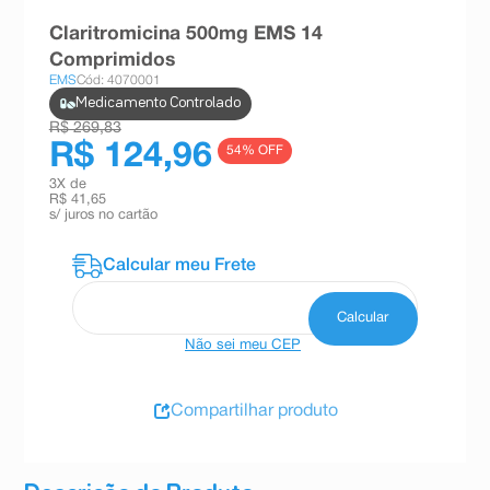
8
º
teste gravidez
Claritromicina 500mg EMS 14
Comprimidos
9
º
esmalte
EMS
Cód: 4070001
10
º
absorvente
Medicamento Controlado
R$ 269,83
R$ 124,96
54
% OFF
3
X de
R$ 41,65
s/ juros no cartão
Não sei meu CEP
Compartilhar produto