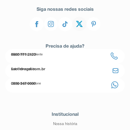
Siga nossas redes sociais
Precisa de ajuda?
Atendimento ao cliente
0800 771 2120
Entre em contato
sac@drogal.com.br
Compre pelo telefone
0800 347 0000
Institucional
Nossa história