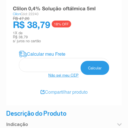
8
º
absorvente
Clilon 0,4% Solução oftálmica 5ml
Clilon
Cód: 22240
9
º
teste gravidez
R$ 47,20
R$ 38,79
18
% OFF
10
º
esmalte
1
X de
R$ 38,79
s/ juros no cartão
Não sei meu CEP
Compartilhar produto
Descrição do Produto
Indicação