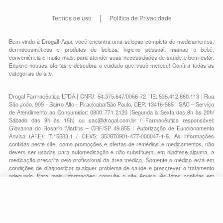
Termos de uso
Política de Privacidade
Bem-vindo à Drogal! Aqui, você encontra uma seleção completa de
medicamentos
,
dermocosméticos e produtos de beleza
,
higiene pessoal
,
mamãe e bebê
,
conveniência
e muito mais, para atender suas necessidades de saúde e bem-estar.
Explore nossas ofertas e descubra o cuidado que você merece!
Confira todas as
categorias do site.
Drogal Farmacêutica LTDA | CNPJ: 54.375.647/0066-72 | IE: 535.412.860.113 | Rua
São João, 909 - Bairro Alto - Piracicaba/São Paulo, CEP: 13416-585 | SAC – Serviço
de Atendimento ao Consumidor: 0800 771 2120 (Segunda à Sexta das 8h às 20h/
Sábado das 8h às 15h) ou
sac@drogal.com.br
/ Farmacêutica responsável:
Giovanna do Rosario Martins – CRF/SP 49.855 | Autorização de Funcionamento
Anvisa (AFE): 7.15583.1 / CEVS: 353870901-477-000047-1-5. As informações
contidas neste site, como promoções e ofertas de remédios e medicamentos, não
devem ser usadas para automedicação e não substituem, em hipótese alguma, a
medicação prescrita pelo profissional da área médica. Somente o médico está em
condições de diagnosticar qualquer problema de saúde e prescrever o tratamento
adequado. Para mais informações, consulte o site Anvisa. As fotos contidas em
nosso site são meramente ilustrativas. Promoções e preços são válidos apenas
para compras on-line, caso haja disponibilidade e estão sujeitos a alterações no
R$ 47,20
decorrer do dia. Todos os direitos reservados.
-
+
R$ 38,79
Comprar
Em
1
x
R$ 38,79
Powered by