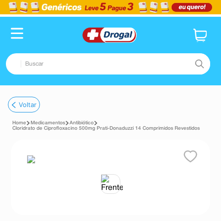
Buscar
TERMOS MAIS BUSCADOS
Voltar
1
º
fralda
Medicamentos
Antibiótico
2
º
pampers confort sec max
Cloridrato de Ciprofloxacino 500mg Prati-Donaduzzi 14 Comprimidos Revestidos
3
º
dipirona
4
º
lenço umedecido
5
º
tadalafila
6
º
minoxidil
7
º
desodorante