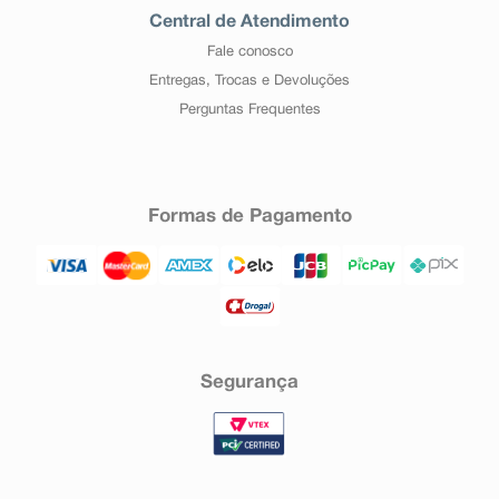
Comum (entre 1 e 10 a cada 100 pessoas podem
Central de Atendimento
apresentá-las): vômito, aumento transitório das
transaminases (enzimas do fígado), vermelhidão da
Fale conosco
pele (erupção na pele).
Entregas, Trocas e Devoluções
Incomum (entre 1 e 10 a cada 1.000 pessoas podem
apresentá-las): trombocitopenia (redução das
Perguntas Frequentes
plaquetas, células responsáveis pela coagulação),
plaquetose (aumento persistente das plaquetas no
sangue), confusão mental e desorientação,
alucinações, sensações anormais, como por exemplo,
de formigamento, dormência (parestesia, disestesia),
Formas de Pagamento
convulsões (ataques prolongados, repetidos ou
contínuos), vertigem, alterações da visão, perda de
audição, aumento da frequência cardíaca,
vasodilatação (dilatação dos vasos sanguíneos),
hipotensão (diminuição da pressão arterial), alteração
hepática (do fígado), icterícia (coloração amarelada da
pele), insuficiência renal (mau funcionamento dos rins),
edema (inchaço).
Segurança
Rara (entre 1 e 10 a cada 10.000 pessoas podem
apresentá-las): pancitopenia (perigosa queda no
número de glóbulos vermelhos, brancos e plaquetas,
com possível risco para a vida), função da medula
óssea reduzida, choque anafilático (reação alérgica
grave, com possível risco para a vida), reações