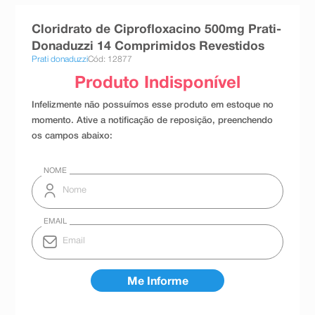
8
º
absorvente
Cloridrato de Ciprofloxacino 500mg Prati-
9
º
teste gravidez
Donaduzzi 14 Comprimidos Revestidos
Prati donaduzzi
Cód: 12877
10
º
esmalte