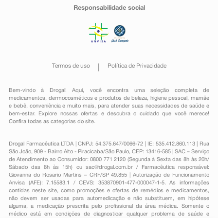
psicóticas (distúrbios mentais, potencialmente levando
Responsabilidade social
à comportamentos autodestrutivos, como
ideias/pensamentos suicidas e tentativa de suicídio ou
suicídio, ou alucinações), enxaqueca, distúrbios do
olfato, audição alterada, vasculite (inflamação da
parede dos vasos), pancreatite (inflamação do
pâncreas), necrose hepática (morte de células do
fígado, que muito raramente evolui para insuficiência
Termos de uso
Política de Privacidade
hepática com risco para a vida), petéquias (hemorragias
pontilhadas da pele), ruptura de tendão
Bem-vindo à Drogal! Aqui, você encontra uma seleção completa de
(predominantemente do tendão de Aquiles - o tendão
medicamentos
,
dermocosméticos e produtos de beleza
,
higiene pessoal
,
mamãe
grande que fica na parte de trás do tornozelo).
e bebê
,
conveniência
e muito mais, para atender suas necessidades de saúde e
Crianças: a incidência de artropatia (inflamação das
bem-estar. Explore nossas ofertas e descubra o cuidado que você merece!
articulações), mencionada acima, refere-se a dados
Confira todas as categorias do site.
coletados em estudos com adultos. Em crianças,
artropatia é relatada frequentemente.
Drogal Farmacêutica LTDA | CNPJ: 54.375.647/0066-72 | IE: 535.412.860.113 | Rua
Informe ao seu médico, cirurgião-dentista ou
São João, 909 - Bairro Alto - Piracicaba/São Paulo, CEP: 13416-585 | SAC – Serviço
farmacêutico o aparecimento de reações indesejáveis
de Atendimento ao Consumidor: 0800 771 2120 (Segunda à Sexta das 8h às 20h/
pelo uso do medicamento. Informe também à empresa
Sábado das 8h às 15h) ou
sac@drogal.com.br
/ Farmacêutica responsável:
através do seu serviço de atendimento.
Giovanna do Rosario Martins – CRF/SP 49.855 | Autorização de Funcionamento
Anvisa (AFE): 7.15583.1 / CEVS: 353870901-477-000047-1-5. As informações
contidas neste site, como promoções e ofertas de remédios e medicamentos,
não devem ser usadas para automedicação e não substituem, em hipótese
alguma, a medicação prescrita pelo profissional da área médica. Somente o
médico está em condições de diagnosticar qualquer problema de saúde e