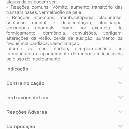
alguns deles podem ser:
- Reações comuns: Vômito, aumento transitório das
transaminases, vermelhidão da pele.
- Reaçoes incomuns: Trombocitopenia, plaquetose,
confusão mental e desorientação, alucinaçõe,
sensações anormais, como por exemplo, de
formigamento, dormência, convulsões, vertigem;
alterações da visão, perda de audição, aumento da
frequência cardíaca, vasodilatação.
Informe ao seu médico, cirurgião-dentista ou
farmacêutico o aparecimento de reações indesejáveis
pelo uso do medicamento.
Indicação
As indicações de cloridrato de ciprofloxacino são as
Contraindicação
seguintes:
Adultos: para o tratamento de infecções complicadas e
Não use cloridrato de ciprofloxacino nas seguintes
não complicadas causadas por micro-organismos
Instruções de Uso
situações: alergia (hipersensibilidade) à substância
sensíveis ao ciprofloxacino: do trato respiratório. Muitos
ativa ciprofloxacino, aos medicamentos contendo
dos micro-organismos, por exemplo Klebsiella,
POSOLOGIA
outras quinolonas ou a qualquer componente da
Enterobacter, Proteus, E. coli, Pseudomonas,
Reações Adversa
A dosagem geralmente recomendada pelo médico é a
fórmula. Sinais de alergia podem incluir coceira,
Haemophilus, Moraxella, Legionella e Staphylococcus
seguinte:
vermelhidão na pele, dificuldade para respirar ou
reagem com muita sensibilidade ao cloridrato de
Como todo medicamento, cloridrato de ciprofloxacino
Adultos:
inchaço das mãos, garganta, boca ou pálpebra; uso
ciprofloxacino. A maioria dos casos de pneumonia que
Composição
pode ocasionar reações adversas, embora nem todas
Dose diária recomendada deste medicamento oral em