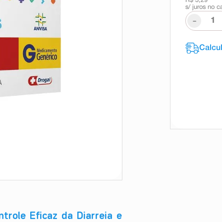
R$ 3,29
s/ juros no c
-
role Eficaz da Diarreia e