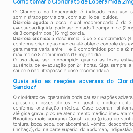
Como tomar o Cloridrato de Loperamida 2m
O Cloridrato de Loperamida é indicado para uso 
administrado por via oral, com auxílio de líquidos.
Diarreia aguda:
a dose inicial recomendada é de 2
evacuação líquida, pode ser tomado 1 comprimido (2 m
de 8 comprimidos (16 mg) por dia.
Diarreia crônica:
a dose inicial é de 2 comprimidos (4
conforme orientação médica até obter o controle das 
geralmente varia entre 1 e 6 comprimidos por dia (2 
máximo de 8 comprimidos (16 mg) ao dia.
O uso deve ser interrompido quando as fezes estiv
ausência de evacuação por 24 horas. Siga sempre a 
saúde e não ultrapasse a dose recomendada.
Quais são as reações adversas do Clor
Sandoz?
O cloridrato de loperamida pode causar reações adver
apresentem esses efeitos. Em geral, o medicamento 
conforme orientação médica. Caso ocorram sintoma
alérgica grave, procure atendimento médico imediatam
Reações mais comuns:
Constipação (prisão de ventr
tontura, boca seca, dor abdominal, vômito, desconfor
(inchaço), dor na parte superior do abdômen, indigestão