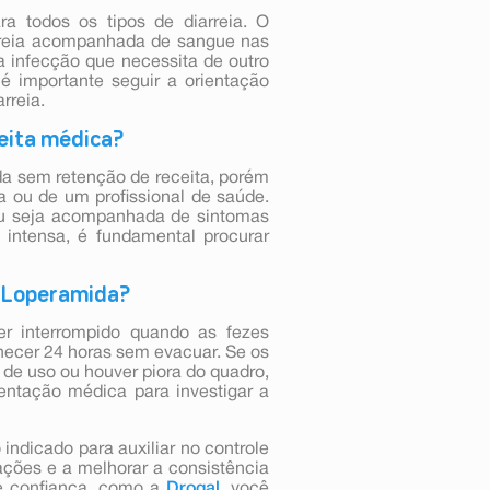
a todos os tipos de diarreia. O
rreia acompanhada de sangue nas
a infecção que necessita de outro
 é importante seguir a orientação
rreia.
ceita médica?
a sem retenção de receita, porém
a ou de um profissional de saúde.
e ou seja acompanhada de sintomas
 intensa, é fundamental procurar
e Loperamida?
r interrompido quando as fezes
necer 24 horas sem evacuar. Se os
e uso ou houver piora do quadro,
entação médica para investigar a
ndicado para auxiliar no controle
ações e a melhorar a consistência
e confiança, como a
Drogal
, você