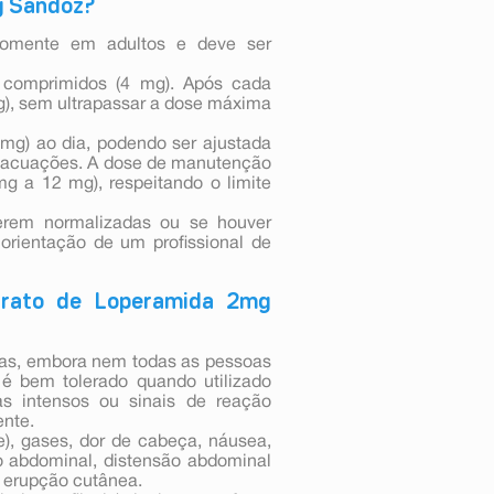
g Sandoz?
somente em adultos e deve ser
 comprimidos (4 mg). Após cada
g), sem ultrapassar a dose máxima
 mg) ao dia, podendo ser ajustada
evacuações. A dose de manutenção
mg a 12 mg), respeitando o limite
erem normalizadas ou se houver
orientação de um profissional de
idrato de Loperamida 2mg
sas, embora nem todas as pessoas
é bem tolerado quando utilizado
s intensos ou sinais de reação
ente.
e), gases, dor de cabeça, náusea,
to abdominal, distensão abdominal
, erupção cutânea.