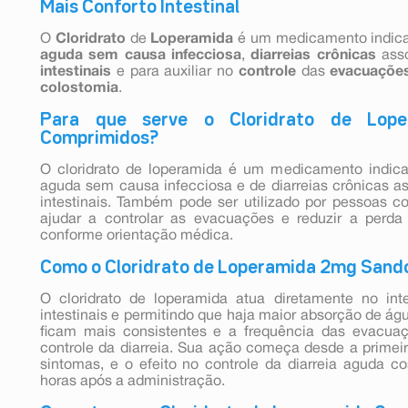
Mais Conforto Intestinal
O
Cloridrato
de
Loperamida
é um medicamento indic
aguda
sem
causa
infecciosa
,
diarreias
crônicas
ass
intestinais
e para auxiliar no
controle
das
evacuaçõe
colostomia
.
Para que serve o Cloridrato de Lop
Comprimidos?
O cloridrato de loperamida é um medicamento indica
aguda sem causa infecciosa e de diarreias crônicas a
intestinais. Também pode ser utilizado por pessoas c
ajudar a controlar as evacuações e reduzir a perda 
conforme orientação médica.
Como o Cloridrato de Loperamida 2mg Sando
O cloridrato de loperamida atua diretamente no int
intestinais e permitindo que haja maior absorção de águ
ficam mais consistentes e a frequência das evacuaç
controle da diarreia. Sua ação começa desde a primei
sintomas, e o efeito no controle da diarreia aguda c
horas após a administração.