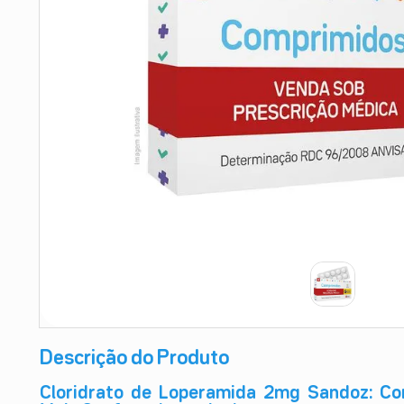
9
º
absorvente
10
º
shampoo
Descrição do Produto
Cloridrato de Loperamida 2mg Sandoz: Cont