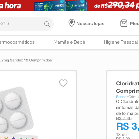
:)
Meu
Nossas lojas
ermocosméticos
Mamãe e Bebê
Higiene Pessoal
da 2mg Sandoz 12 Comprimidos
Cloridr
Comprim
Sandoz
Cód: 
O Cloridrat
sintomas da 
de forma pr
R$ 7,40
R$ 3
1
X de