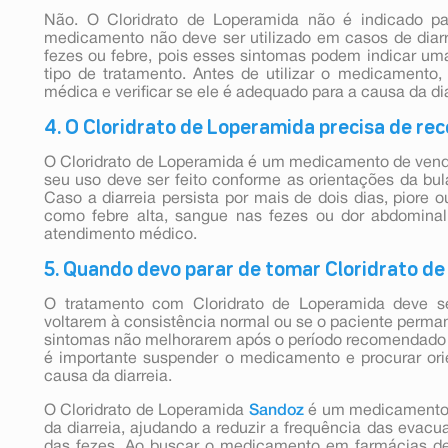
Não. O Cloridrato de Loperamida não é indicado par
medicamento não deve ser utilizado em casos de dia
fezes ou febre, pois esses sintomas podem indicar um
tipo de tratamento. Antes de utilizar o medicamento,
médica e verificar se ele é adequado para a causa da dia
4. O Cloridrato de Loperamida precisa de re
O Cloridrato de Loperamida é um medicamento de vend
seu uso deve ser feito conforme as orientações da bul
Caso a diarreia persista por mais de dois dias, pior
como febre alta, sangue nas fezes ou dor abdominal
atendimento médico.
5. Quando devo parar de tomar Cloridrato d
O tratamento com Cloridrato de Loperamida deve se
voltarem à consistência normal ou se o paciente perma
sintomas não melhorarem após o período recomendado d
é importante suspender o medicamento e procurar ori
causa da diarreia.
O Cloridrato de Loperamida
Sandoz
é um medicamento i
da diarreia, ajudando a reduzir a frequência das evacu
das fezes. Ao buscar o medicamento em farmácias d