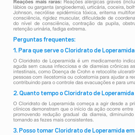
Reações mais raras:
Reações alérgicas graves (inclu
lábios ou garganta (angioedema), urticária, coceira, bo
Johnson, necrólise epidérmica tóxica, eritema multifo
consciência, rigidez muscular, dificuldade de coorde
do nível de consciência, contração da pupila, obstru
retenção urinária, fadiga extrema.
Perguntas frequentes:
1. Para que serve o Cloridrato de Loperamida
O Cloridrato de Loperamida é um medicamento indica
aguda sem causa infecciosa e de diarreias crônicas a
intestinais, como Doença de Crohn e retocolite ulcerat
pessoas com ileostomia ou colostomia para ajudar a redu
contribuindo para o controle das evacuações e para um
2. Quanto tempo o Cloridrato de Loperamida
O Cloridrato de Loperamida começa a agir desde a pri
clínicos demonstram que o início da ação ocorre entre 
promovendo redução gradual da diarreia, diminuind
tornando as fezes mais consistentes.
3. Posso tomar Cloridrato de Loperamida em 