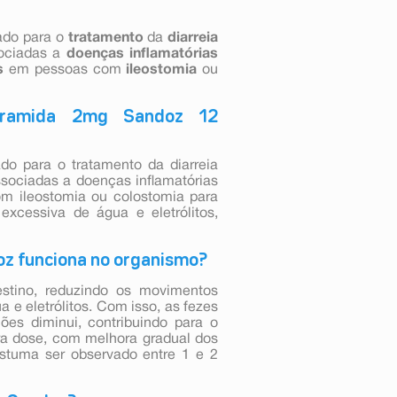
ado para o
tratamento
da
diarreia
ociadas a
doenças
inflamatórias
s
em pessoas com
ileostomia
ou
eramida 2mg Sandoz 12
do para o tratamento da diarreia
ssociadas a doenças inflamatórias
om ileostomia ou colostomia para
excessiva de água e eletrólitos,
z funciona no organismo?
estino, reduzindo os movimentos
a e eletrólitos. Com isso, as fezes
ões diminui, contribuindo para o
ra dose, com melhora gradual dos
ostuma ser observado entre 1 e 2