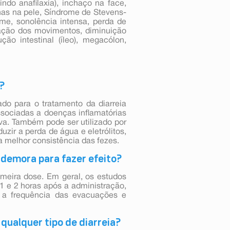
indo anafilaxia), inchaço na face,
lhas na pele, Síndrome de Stevens-
rme, sonolência intensa, perda de
nação dos movimentos, diminuição
ção intestinal (íleo), megacólon,
?
do para o tratamento da diarreia
ssociadas a doenças inflamatórias
iva. Também pode ser utilizado por
zir a perda de água e eletrólitos,
a melhor consistência das fezes.
 demora para fazer efeito?
meira dose. Em geral, os estudos
1 e 2 horas após a administração,
o a frequência das evacuações e
qualquer tipo de diarreia?