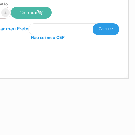
artão
+
Comprar
Não sei meu CEP