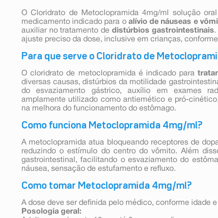
O Cloridrato de Metoclopramida 4mg/ml solução ora
medicamento indicado para o
alívio de náuseas e vôm
auxiliar no tratamento de
distúrbios gastrointestinais
.
ajuste preciso da dose, inclusive em crianças, conform
Para que serve o Cloridrato de Metoclopra
O cloridrato de metoclopramida é indicado para
trat
diversas causas, distúrbios da motilidade gastrointestina
do esvaziamento gástrico, auxílio em exames radi
amplamente utilizado como antiemético e pró-cinético
na melhora do funcionamento do estômago.
Como funciona Metoclopramida 4mg/ml?
A metoclopramida atua bloqueando receptores de dopa
reduzindo o estímulo do centro do vômito. Além diss
gastrointestinal, facilitando o esvaziamento do est
náusea, sensação de estufamento e refluxo.
Como tomar Metoclopramida 4mg/ml?
A dose deve ser definida pelo médico, conforme idade e
Posologia geral: