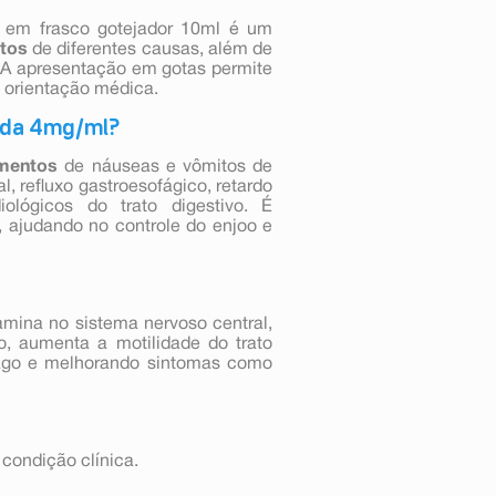
l em frasco gotejador 10ml é um
itos
de diferentes causas, além de
 A apresentação em gotas permite
e orientação médica.
mida 4mg/ml?
amentos
de náuseas e vômitos de
l, refluxo gastroesofágico, retardo
ológicos do trato digestivo. É
, ajudando no controle do enjoo e
mina no sistema nervoso central,
o, aumenta a motilidade do trato
ômago e melhorando sintomas como
 condição clínica.