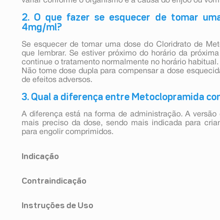
variar conforme o organismo e a causa do enjoo ou vômi
2. O que fazer se esquecer de tomar um
4mg/ml?
Se esquecer de tomar uma dose do Cloridrato de Me
que lembrar. Se estiver próximo do horário da próxim
continue o tratamento normalmente no horário habitual.
Não tome dose dupla para compensar a dose esquecida,
de efeitos adversos.
3. Qual a diferença entre Metoclopramida c
A diferença está na forma de administração. A versão
mais preciso da dose, sendo mais indicada para cri
para engolir comprimidos.
Indicação
Este medicamento é destinado ao tratamento de alter
Contraindicação
digestivo como em enjôos e vômitos de origem ci
infecciosas, secundárias a medicamentos. cloridrat
cloridrato de metoclopramida não deve ser utilizado nos
também para facilitar os procedimentos radiológicos
Instruções de Uso
- se você já teve alergia à metoclopramida ou a qualqu
gastrintestinal).
- em que a estimulação da motilidade gastrintestin