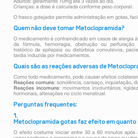
Adultos: geralmente 10mg até 3 vezes ao dia.
Crianças: a dose é calculada conforme peso corporal.
O frasco gotejador permite administração em gotas, faci
Quem não deve tomar Metoclopramida?
O medicamento é contraindicado em casos de alergia
da fórmula, hemorragia, obstrução ou perfuração ga
histórico de epilepsia ou distúrbios convulsivos, paci
tardia induzida por medicamentos.
Quais são as reações adversas de Metoclop
Como todo medicamento, pode causar efeitos colaterai
Reações comuns
: sonolência, cansaço, inquietação, di
Reações incomuns
: movimentos involuntários, rigid
hormonais, alterações no ciclo menstrual.
Perguntas frequentes:
1.
Metoclopramida gotas faz efeito em quanto
O efeito costuma iniciar entre 30 a 60 minutos após