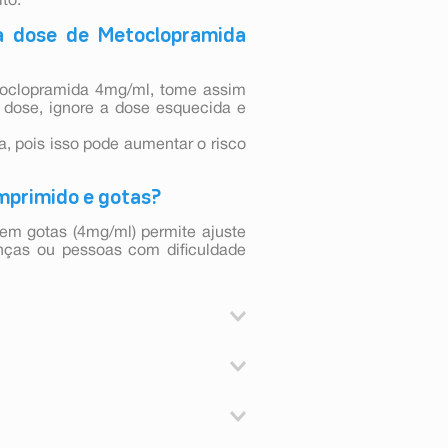
to.
a dose de Metoclopramida
toclopramida 4mg/ml, tome assim
a dose, ignore a dose esquecida e
 pois isso pode aumentar o risco
omprimido e gotas?
 em gotas (4mg/ml) permite ajuste
anças ou pessoas com dificuldade
ações da movimentação do sistema
rúrgica, doenças metabólicas e
o de metoclopramida é utilizado
 seguintes casos:
 (que utilizam o raio-x no trato
er componente da fórmula;
al (esvaziamento gástrico) seja