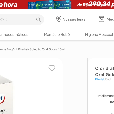
:)
Meu
Nossas lojas
ermocosméticos
Mamãe e Bebê
Higiene Pessoal
mida 4mg/ml Pharlab Solução Oral Gotas 10ml
Cloridra
Oral Got
Pharlab
Cód: 