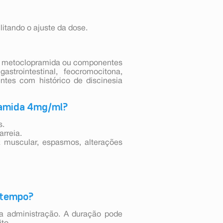
litando o ajuste da dose.
 à metoclopramida ou componentes
strointestinal, feocromocitona,
entes com histórico de discinesia
ramida 4mg/ml?
s.
arreia.
ez muscular, espasmos, alterações
 tempo?
 a administração. A duração pode