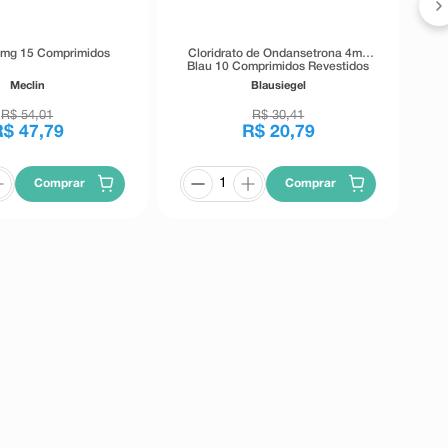
0mg 15 Comprimidos
Cloridrato de Ondansetrona 4mg
Blau 10 Comprimidos Revestidos
Meclin
Blausiegel
R$
54
,
01
R$
30
,
41
R$
47
,
79
R$
20
,
79
Comprar
Comprar