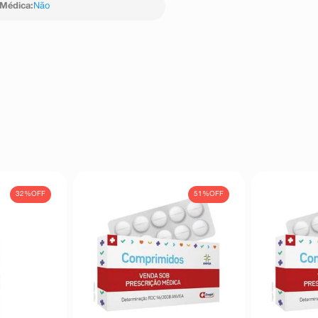
 Médica
:
Não
lacionada à deficiência de NADH
s (vide O que devo saber antes de
de sulfaemoglobina no sangue),
e altas doses de medicamentos
32%
OFF
51%
OFF
rolongado relacionados com
nea do hormônio prolactina, que
ia de menstruação), galactorreia
comastia (aumento das mamas em