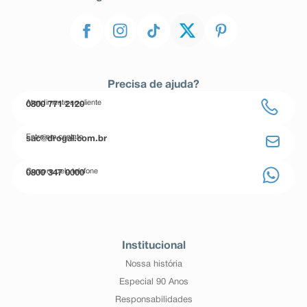
Precisa de ajuda?
Atendimento ao cliente
0800 771 2120
Entre em contato
sac@drogal.com.br
Compre pelo telefone
0800 347 0000
Institucional
Nossa história
Especial 90 Anos
Responsabilidades