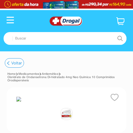
Buscar
TERMOS MAIS BUSCADOS
Voltar
1
º
fralda
Medicamentos
Antiemético
2
º
pampers confort sec max
Cloridrato de Ondansetrona Di-hidratado 4mg Neo Química 10 Comprimidos
Orodispersíveis
3
º
dipirona
4
º
lenço umedecido
5
º
tadalafila
6
º
minoxidil
7
º
desodorante