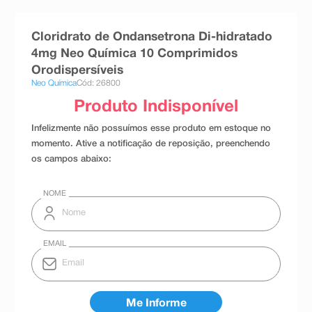
8
º
absorvente
Cloridrato de Ondansetrona Di-hidratado
9
º
teste gravidez
4mg Neo Química 10 Comprimidos
10
º
esmalte
Orodispersíveis
Neo Química
Cód: 26800