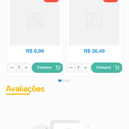
Mesilato de Doxazosina 2mg
Retemic 5mg 30 Comprimidos
Cimed 30 Comprimidos
Cimed
Retemic
R$
37
,
93
R$
45
,
78
R$
8
,
99
R$
36
,
49
Comprar
Comprar
Avaliações