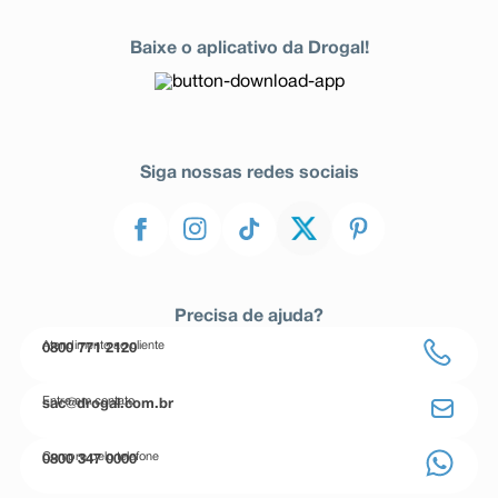
Baixe o aplicativo da Drogal!
Siga nossas redes sociais
Precisa de ajuda?
Atendimento ao cliente
0800 771 2120
Entre em contato
sac@drogal.com.br
Compre pelo telefone
0800 347 0000