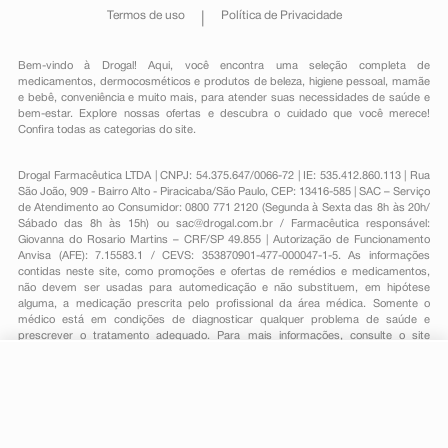
Termos de uso
Política de Privacidade
Bem-vindo à Drogal! Aqui, você encontra uma seleção completa de
medicamentos
,
dermocosméticos e produtos de beleza
,
higiene pessoal
,
mamãe
e bebê
,
conveniência
e muito mais, para atender suas necessidades de saúde e
bem-estar. Explore nossas ofertas e descubra o cuidado que você merece!
Confira todas as categorias do site.
Drogal Farmacêutica LTDA | CNPJ: 54.375.647/0066-72 | IE: 535.412.860.113 | Rua
São João, 909 - Bairro Alto - Piracicaba/São Paulo, CEP: 13416-585 | SAC – Serviço
de Atendimento ao Consumidor: 0800 771 2120 (Segunda à Sexta das 8h às 20h/
Sábado das 8h às 15h) ou
sac@drogal.com.br
/ Farmacêutica responsável:
Giovanna do Rosario Martins – CRF/SP 49.855 | Autorização de Funcionamento
Anvisa (AFE): 7.15583.1 / CEVS: 353870901-477-000047-1-5. As informações
contidas neste site, como promoções e ofertas de remédios e medicamentos,
não devem ser usadas para automedicação e não substituem, em hipótese
alguma, a medicação prescrita pelo profissional da área médica. Somente o
médico está em condições de diagnosticar qualquer problema de saúde e
prescrever o tratamento adequado. Para mais informações, consulte o site
Anvisa. As fotos contidas em nosso site são meramente ilustrativas. Promoções e
preços são válidos apenas para compras on-line, caso haja disponibilidade e
R$ 136,10
estão sujeitos a alterações no decorrer do dia. Todos os direitos reservados.
-
+
R$ 66,19
Comprar
Em
2
x
R$ 33,09
Powered by