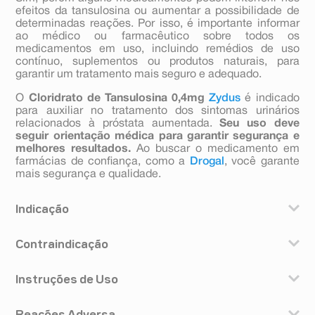
efeitos da tansulosina ou aumentar a possibilidade de
determinadas reações. Por isso, é importante informar
ao médico ou farmacêutico sobre todos os
medicamentos em uso, incluindo remédios de uso
contínuo, suplementos ou produtos naturais, para
garantir um tratamento mais seguro e adequado.
O
Cloridrato de Tansulosina 0,4mg
Zydus
é indicado
para auxiliar no tratamento dos sintomas urinários
relacionados à próstata aumentada.
Seu uso deve
seguir orientação médica para garantir segurança e
melhores resultados.
Ao buscar o medicamento em
farmácias de confiança, como a
Drogal
, você garante
mais segurança e qualidade.
Indicação
O cloridrato de tansulosina é indicado para o
Contraindicação
tratamento dos sintomas da hiperplasia prostática
benigna (HPB – aumento benigno da próstata que pode
Você não deve usar cloridrato de tansulosina se tiver
causar dificuldade para urinar).
Instruções de Uso
alergia a qualquer componente da fórmula; histórico de
desmaio devido à redução da pressão sanguínea ao
Você deve tomar um comprimido (0,4 mg) ao dia, com
levantar-se; se estiver em tratamento com algum