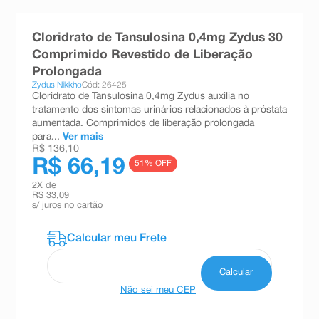
8
º
teste gravidez
Cloridrato de Tansulosina 0,4mg Zydus 30
9
º
esmalte
Comprimido Revestido de Liberação
10
º
absorvente
Prolongada
Zydus Nikkho
Cód: 26425
Cloridrato de Tansulosina 0,4mg Zydus auxilia no
tratamento dos sintomas urinários relacionados à próstata
aumentada. Comprimidos de liberação prolongada
para...
Ver mais
R$ 136,10
R$ 66,19
51
% OFF
2
X de
R$ 33,09
s/ juros no cartão
Não sei meu CEP