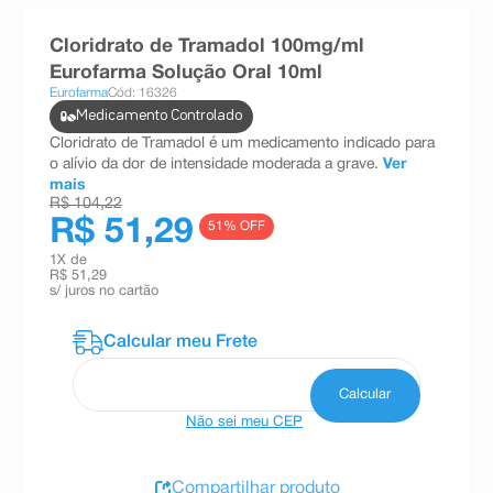
8
º
absorvente
Cloridrato de Tramadol 100mg/ml
9
º
teste gravidez
Eurofarma Solução Oral 10ml
Eurofarma
Cód: 16326
10
º
esmalte
Medicamento Controlado
Cloridrato de Tramadol é um medicamento indicado para
o alívio da dor de intensidade moderada a grave.
Ver
mais
R$ 104,22
R$ 51,29
51
% OFF
1
X de
R$ 51,29
s/ juros no cartão
Não sei meu CEP
Compartilhar produto