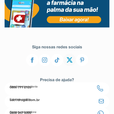
Siga nossas redes sociais
Precisa de ajuda?
Atendimento ao cliente
0800 771 2120
Entre em contato
sac@drogal.com.br
Compre pelo telefone
0800 347 0000