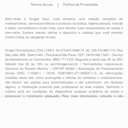
Termos de uso
Política de Privacidade
Bem-vindo à Drogal! Aqui, você encontra uma seleção completa de
medicamentos
,
dermocosméticos e produtos de beleza
,
higiene pessoal
,
mamãe
e bebê
,
conveniência
e muito mais, para atender suas necessidades de saúde e
bem-estar. Explore nossas ofertas e descubra o cuidado que você merece!
Confira todas as categorias do site.
Drogal Farmacêutica LTDA | CNPJ: 54.375.647/0066-72 | IE: 535.412.860.113 | Rua
São João, 909 - Bairro Alto - Piracicaba/São Paulo, CEP: 13416-585 | SAC – Serviço
de Atendimento ao Consumidor: 0800 771 2120 (Segunda à Sexta das 8h às 20h/
Sábado das 8h às 15h) ou
sac@drogal.com.br
/ Farmacêutica responsável:
Giovanna do Rosario Martins – CRF/SP 49.855 | Autorização de Funcionamento
Anvisa (AFE): 7.15583.1 / CEVS: 353870901-477-000047-1-5. As informações
contidas neste site, como promoções e ofertas de remédios e medicamentos,
não devem ser usadas para automedicação e não substituem, em hipótese
alguma, a medicação prescrita pelo profissional da área médica. Somente o
médico está em condições de diagnosticar qualquer problema de saúde e
prescrever o tratamento adequado. Para mais informações, consulte o site
Anvisa. As fotos contidas em nosso site são meramente ilustrativas. Promoções e
preços são válidos apenas para compras on-line, caso haja disponibilidade e
R$ 104,22
estão sujeitos a alterações no decorrer do dia. Todos os direitos reservados.
-
+
R$ 51,29
Comprar
Em
1
x
R$ 51,29
Powered by