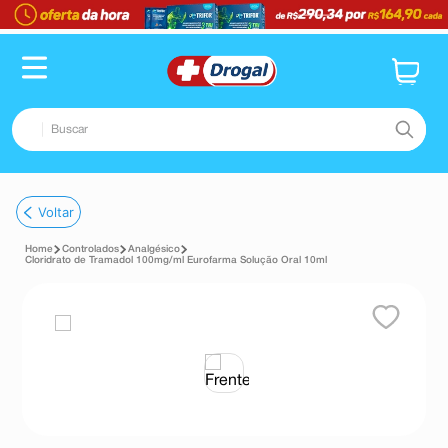
Buscar
TERMOS MAIS BUSCADOS
Voltar
1
º
fralda
Controlados
Analgésico
2
º
pampers confort sec max
Cloridrato de Tramadol 100mg/ml Eurofarma Solução Oral 10ml
3
º
dipirona
4
º
lenço umedecido
5
º
tadalafila
6
º
minoxidil
7
º
desodorante