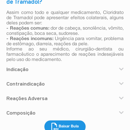
de Tramadol?
Assim como todo e qualquer medicamento, Cloridrato
de Tramadol pode apresentar efeitos colaterais, alguns
deles podem ser:
- Reações comuns:
dor de cabeça, sonolência, vômito,
constipação, boca seca, sudorese.
- Reações incomuns:
Urgência para vomitar, problema
de estômago, diarreia, reações da pele.
Informe ao seu médico, cirurgião-dentista ou
farmacêutico o aparecimento de reações indesejáveis
pelo uso do medicamento.
Indicação
O cloridrato de tramadol é indicado para o alívio da dor
Contraindicação
de intensidade moderada a grave.
Se você é alérgico ao cloridrato de tramadol ou a
Reações Adversa
qualquer componente do medicamento; - Em
intoxicação aguda com álcool, pílulas para dormir,
Como todos os medicamentos, este pode causar
analgésicos ou outras drogas psicotrópicas
Composição
efeitos colaterais, embora nem todas as pessoas os
(medicamentos que afetam o humor e as emoções); -
tenham. As reações citadas respeitam o seguinte
Se você também está tomando inibidores da MAO
Cada mL de solução oral contém: cloridrato de
critério de frequência: Reação muito comum (ocorre em
(certos medicamentos usados para o tratamento da
Baixar Bula
tramadol................................................................... 100
10% ou mais dos pacientes que utilizam este