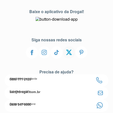
Baixe o aplicativo da Drogal!
Siga nossas redes sociais
Precisa de ajuda?
Atendimento ao cliente
0800 771 2120
Entre em contato
sac@drogal.com.br
Compre pelo telefone
0800 347 0000