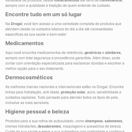
medicamentos
conveniência
sempre com a qualidade e tradição de quem entende de cuidado.
Encontre tudo em um só lugar
Na
Drogal
, você tem acesso a uma variedade completa de produtos que
atendem desde os cuidados básicos do dia a dia até necessidades
específicas da sua saúde e bem-estar:
Medicamentos
Aqui você encontra medicamentos de referência,
genéricos
e
similares
,
sempre com total segurança e procedência garantida. Além disso, pode
contar com orientação especializada para esclarecer dúvidas e escolher a
melhor opção para o seu tratamento.
Dermocosméticos
As melhores marcas nacionais e internacionais estão na Drogal. Encontre
linhas para hidratação, anti-idade,
proteção solar
, acne, sensibilidade e
cuidados capilares. Tudo pensado para atender todos os tipos de pele,
inclusive as mais sensíveis.
Higiene pessoal e beleza
Produtos para a sua rotina de autocuidado, como
shampoos
,
sabonetes
,
cremes hidratantes,
desodorantes
, maquiagens e acessórios de beleza.
Cuide da sua saúde e eleve a sua autoestima com praticidade e confiança.