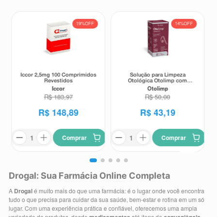
19%
OFF
14%
OFF
Iccor 2,5mg 100 Comprimidos
Solução para Limpeza
Revestidos
Otológica Otolimp com
Gotejador 2ml
Iccor
Otolimp
R$
183
,
97
R$
50
,
00
R$
148
,
89
R$
43
,
19
Comprar
Comprar
Drogal: Sua Farmácia Online Completa
A
Drogal
é muito mais do que uma farmácia: é o lugar onde você encontra
tudo o que precisa para cuidar da sua saúde, bem-estar e rotina em um só
lugar. Com uma experiência prática e confiável, oferecemos uma ampla
variedade de produtos, desde
até itens de
,