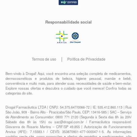
Responsabilidade social
Termos de uso
Política de Privacidade
Bem-vindo à Drogal! Aqui, você encontra uma seleção completa de
medicamentos
,
dermocosméticos e produtos de beleza
,
higiene pessoal
,
mamãe e bebê
,
conveniência
e muito mais, para atender suas necessidades de saúde e bem-estar.
Explore nossas ofertas e descubra o cuidado que você merece!
Confira todas as
categorias do site.
Drogal Farmacêutica LTDA | CNPJ: 54.375.647/0066-72 | IE: 535.412.860.113 | Rua
São João, 909 - Bairro Alto - Piracicaba/São Paulo, CEP: 13416-585 | SAC – Serviço
de Atendimento ao Consumidor: 0800 771 2120 (Segunda à Sexta das 8h às 20h/
Sábado das 8h às 15h) ou
sac@drogal.com.br
/ Farmacêutica responsável:
Giovanna do Rosario Martins – CRF/SP 49.855 | Autorização de Funcionamento
Anvisa (AFE): 7.15583.1 / CEVS: 353870901-477-000047-1-5. As informações
contidas neste site, como promoções e ofertas de remédios e medicamentos, não