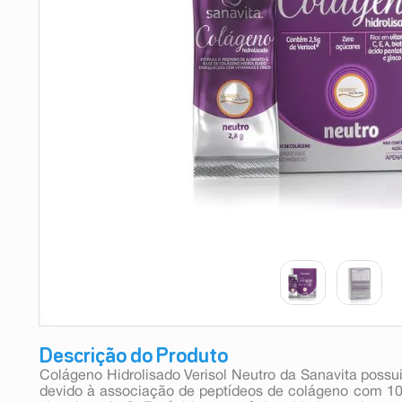
9
º
teste gravidez
10
º
esmalte
Descrição do Produto
Colágeno Hidrolisado Verisol Neutro da Sanavita possui
devido à associação de peptídeos de colágeno com 1