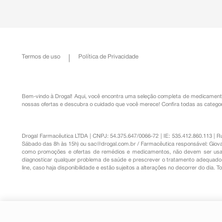
Termos de uso
Política de Privacidade
Bem-vindo à Drogal! Aqui, você encontra uma seleção completa de
medicament
nossas ofertas e descubra o cuidado que você merece!
Confira todas as categor
Drogal Farmacêutica LTDA | CNPJ: 54.375.647/0066-72 | IE: 535.412.860.113 | 
Sábado das 8h às 15h) ou
sac@drogal.com.br
/ Farmacêutica responsável: Giova
como promoções e ofertas de remédios e medicamentos, não devem ser usada
diagnosticar qualquer problema de saúde e prescrever o tratamento adequado. 
line, caso haja disponibilidade e estão sujeitos a alterações no decorrer do dia. 
Colágeno Hidrolisado Verisol Neu