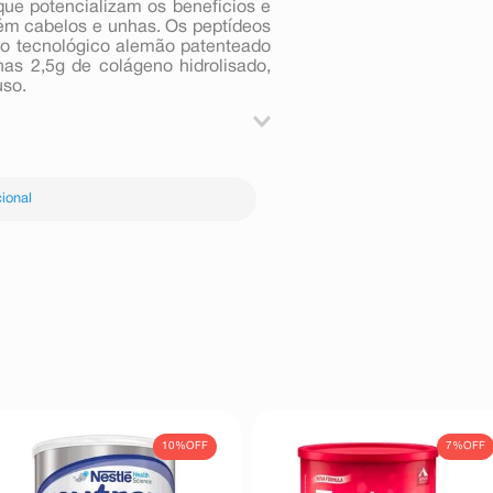
 que potencializam os benefícios e
ém cabelos e unhas. Os peptídeos
sso tecnológico alemão patenteado
nas 2,5g de colágeno hidrolisado,
uso.
guida, acrescente 200ml de água.
ional
suco e etc.
10%
OFF
7%
OFF