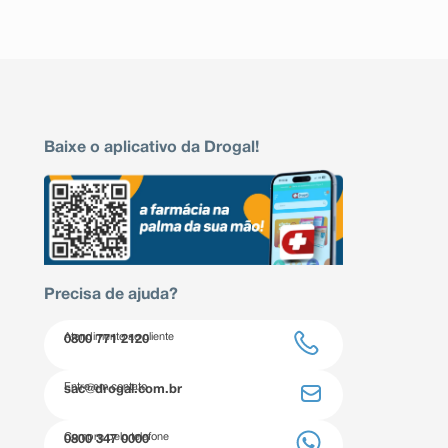
Baixe o aplicativo da Drogal!
Precisa de ajuda?
Atendimento ao cliente
0800 771 2120
Entre em contato
sac@drogal.com.br
Compre pelo telefone
0800 347 0000