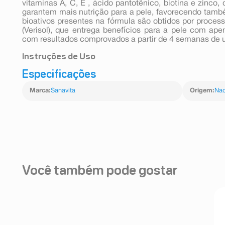
vitaminas A, C, E , ácido pantotênico, biotina e zinco,
garantem mais nutrição para a pele, favorecendo tamb
bioativos presentes na fórmula são obtidos por proce
(Verisol), que entrega benefícios para a pele com ape
com resultados comprovados a partir de 4 semanas de 
Instruções de Uso
Especificações
Em um copo vazio coloque 1 sticke do produto. Em se
Mexa até completar a dissolução.
Marca
:
Sanavita
Origem
:
Nac
Verisol Neutro pode ser consumido com leite, iogurtes, 
Você também pode gostar