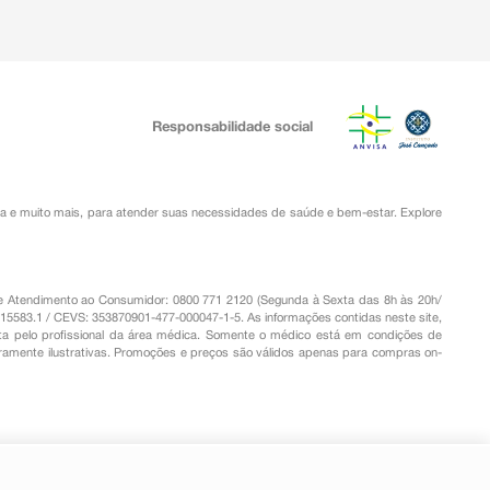
Responsabilidade social
ia
e muito mais, para atender suas necessidades de saúde e bem-estar. Explore
o de Atendimento ao Consumidor: 0800 771 2120 (Segunda à Sexta das 8h às 20h/
.15583.1 / CEVS: 353870901-477-000047-1-5. As informações contidas neste site,
a pelo profissional da área médica. Somente o médico está em condições de
eramente ilustrativas. Promoções e preços são válidos apenas para compras on-