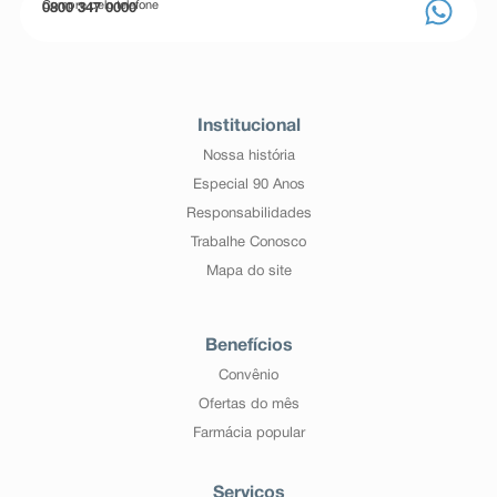
Compre pelo telefone
0800 347 0000
Institucional
Nossa história
Especial 90 Anos
Responsabilidades
Trabalhe Conosco
Mapa do site
Benefícios
Convênio
Ofertas do mês
Farmácia popular
Serviços