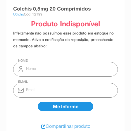
8
º
absorvente
Colchis 0,5mg 20 Comprimidos
Colchis
Cód: 12199
9
º
teste gravidez
10
º
esmalte
Compartilhar produto