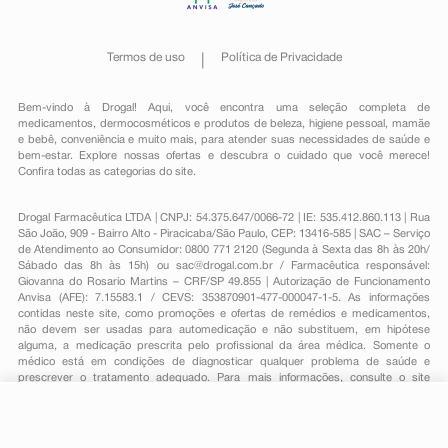
Termos de uso
Política de Privacidade
Bem-vindo à Drogal! Aqui, você encontra uma seleção completa de
medicamentos
,
dermocosméticos e produtos de beleza
,
higiene pessoal
,
mamãe
e bebê
,
conveniência
e muito mais, para atender suas necessidades de saúde e
bem-estar. Explore nossas ofertas e descubra o cuidado que você merece!
Confira todas as categorias do site.
Drogal Farmacêutica LTDA | CNPJ: 54.375.647/0066-72 | IE: 535.412.860.113 | Rua
São João, 909 - Bairro Alto - Piracicaba/São Paulo, CEP: 13416-585 | SAC – Serviço
de Atendimento ao Consumidor: 0800 771 2120 (Segunda à Sexta das 8h às 20h/
Sábado das 8h às 15h) ou
sac@drogal.com.br
/ Farmacêutica responsável:
Giovanna do Rosario Martins – CRF/SP 49.855 | Autorização de Funcionamento
Anvisa (AFE): 7.15583.1 / CEVS: 353870901-477-000047-1-5. As informações
contidas neste site, como promoções e ofertas de remédios e medicamentos,
não devem ser usadas para automedicação e não substituem, em hipótese
alguma, a medicação prescrita pelo profissional da área médica. Somente o
médico está em condições de diagnosticar qualquer problema de saúde e
prescrever o tratamento adequado. Para mais informações, consulte o site
Anvisa. As fotos contidas em nosso site são meramente ilustrativas. Promoções e
preços são válidos apenas para compras on-line, caso haja disponibilidade e
estão sujeitos a alterações no decorrer do dia. Todos os direitos reservados.
-
+
Comprar