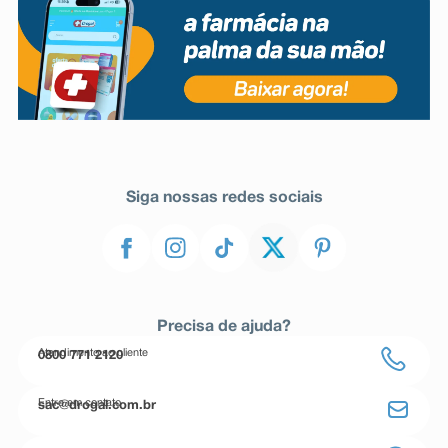
Siga nossas redes sociais
Precisa de ajuda?
Atendimento ao cliente
0800 771 2120
Entre em contato
sac@drogal.com.br