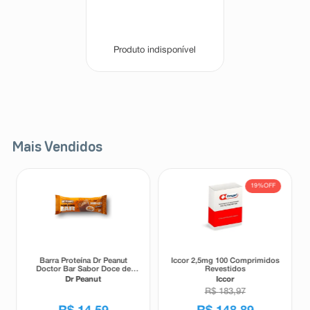
Produto indisponível
Mais Vendidos
19%
OFF
Barra Proteína Dr Peanut
Iccor 2,5mg 100 Comprimidos
Doctor Bar Sabor Doce de
Revestidos
Leite 62g
Dr Peanut
Iccor
R$
183
,
97