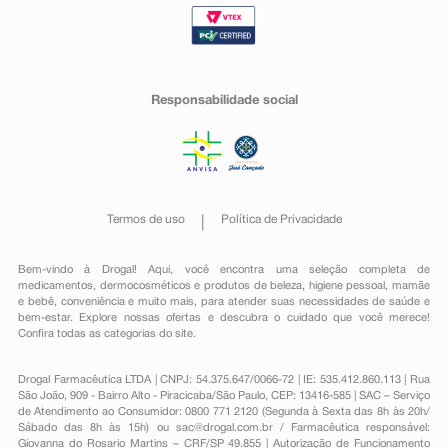
Responsabilidade social
Termos de uso
Política de Privacidade
Bem-vindo à Drogal! Aqui, você encontra uma seleção completa de
medicamentos
,
dermocosméticos e produtos de beleza
,
higiene pessoal
,
mamãe
e bebê
,
conveniência
e muito mais, para atender suas necessidades de saúde e
bem-estar. Explore nossas ofertas e descubra o cuidado que você merece!
Confira todas as categorias do site.
Drogal Farmacêutica LTDA | CNPJ: 54.375.647/0066-72 | IE: 535.412.860.113 | Rua
São João, 909 - Bairro Alto - Piracicaba/São Paulo, CEP: 13416-585 | SAC – Serviço
de Atendimento ao Consumidor: 0800 771 2120 (Segunda à Sexta das 8h às 20h/
Sábado das 8h às 15h) ou
sac@drogal.com.br
/ Farmacêutica responsável:
Giovanna do Rosario Martins – CRF/SP 49.855 | Autorização de Funcionamento