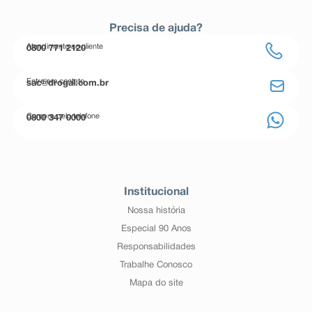
Precisa de ajuda?
Atendimento ao cliente
0800 771 2120
Entre em contato
sac@drogal.com.br
Compre pelo telefone
0800 347 0000
Institucional
Nossa história
Especial 90 Anos
Responsabilidades
Trabalhe Conosco
Mapa do site