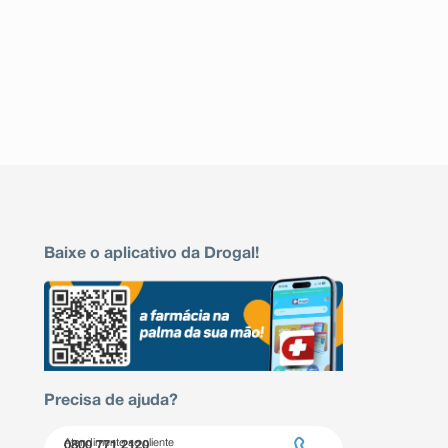
Baixe o aplicativo da Drogal!
Precisa de ajuda?
Atendimento ao cliente
0800 771 2120