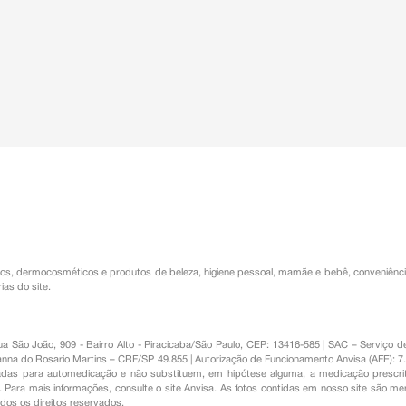
os
,
dermocosméticos e produtos de beleza
,
higiene pessoal
,
mamãe e bebê
,
conveniênc
ias do site.
Rua São João, 909 - Bairro Alto - Piracicaba/São Paulo, CEP: 13416-585 | SAC – Serviç
nna do Rosario Martins – CRF/SP 49.855 | Autorização de Funcionamento Anvisa (AFE): 7
s para automedicação e não substituem, em hipótese alguma, a medicação prescrit
Para mais informações, consulte o site Anvisa. As fotos contidas em nosso site são m
Todos os direitos reservados.