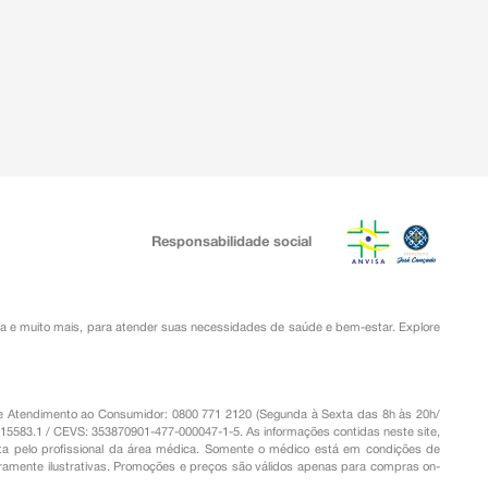
Responsabilidade social
ia
e muito mais, para atender suas necessidades de saúde e bem-estar. Explore
o de Atendimento ao Consumidor: 0800 771 2120 (Segunda à Sexta das 8h às 20h/
.15583.1 / CEVS: 353870901-477-000047-1-5. As informações contidas neste site,
a pelo profissional da área médica. Somente o médico está em condições de
eramente ilustrativas. Promoções e preços são válidos apenas para compras on-