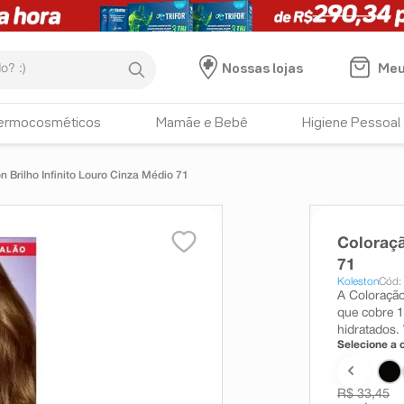
:)
Meu
Nossas lojas
ermocosméticos
Mamãe e Bebê
Higiene Pessoal
 Brilho Infinito Louro Cinza Médio 71
Coloraçã
71
Koleston
Cód:
A Coloração
que cobre 
hidratados.
Selecione a c
R$ 33,45