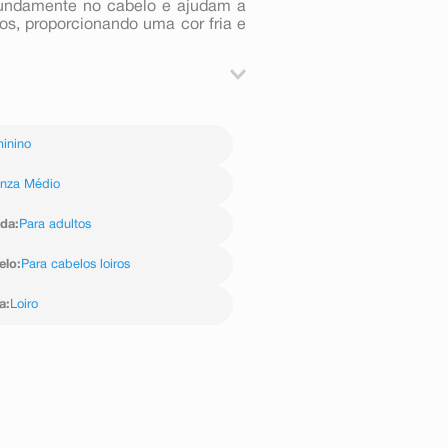
fundamente no cabelo e ajudam a
os, proporcionando uma cor fria e
ICATIVO E SIGA AS INSTRUÇÕES
E DÉRMICA 48 HORAS ANTES DE
inino
inza Médio
ida
:
Para adultos
elo
:
Para cabelos loiros
a
:
Loiro