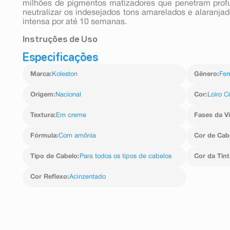
milhões de pigmentos matizadores que penetram pro
neutralizar os indesejados tons amarelados e alaranjad
intensa por até 10 semanas.
Instruções de Uso
Especificações
MODO DE USO: LEIA ATENTAMENTE O FOLHETO EXPL
DE USO. FAÇA A PROVA DE TOQUE/SENSIBILIDAD
Marca
:
Koleston
Gênero
:
Fem
UTILIZAR A COLORAÇÃO
Origem
:
Nacional
Cor
:
Loiro C
Textura
:
Em creme
Fases da V
Fórmula
:
Com amônia
Cor de Cab
Tipo de Cabelo
:
Para todos os tipos de cabelos
Cor da Tint
Cor Reflexo
:
Acinzentado