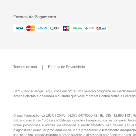
Formas de Pagamento
Termos de uso
Política de Privacidade
Bem-vindo à Drogal! Aqui, você encontra uma seleção completa de
medicament
nossas ofertas e descubra o cuidado que você merece!
Confira todas as categor
Drogal Farmacêutica LTDA | CNPJ: 54.375.647/0066-72 | IE: 535.412.860.113 | 
Sábado das 8h às 15h) ou
sac@drogal.com.br
/ Farmacêutica responsável: Giova
como promoções e ofertas de remédios e medicamentos, não devem ser usada
diagnosticar qualquer problema de saúde e prescrever o tratamento adequado. 
line, caso haja disponibilidade e estão sujeitos a alterações no decorrer do dia. 