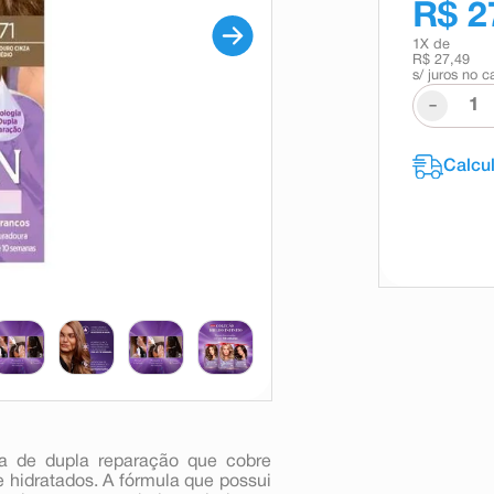
R$ 2
1
X de
R$ 27,49
s/ juros no c
-
gia de dupla reparação que cobre
hidratados. A fórmula que possui