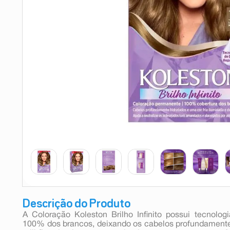
9
º
absorvente
10
º
shampoo
Descrição do Produto
A Coloração Koleston Brilho Infinito possui tecnolo
100% dos brancos, deixando os cabelos profundamente 