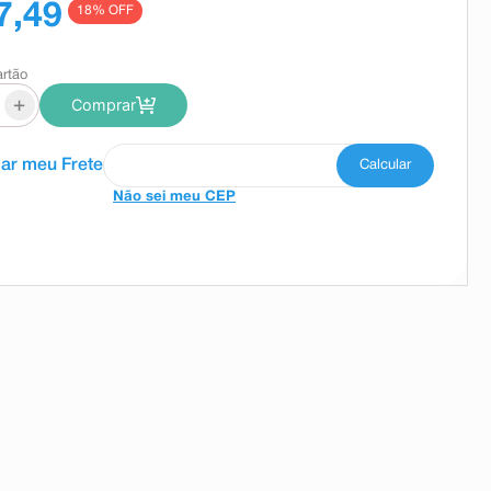
7,49
18
% OFF
artão
+
Comprar
Não sei meu CEP