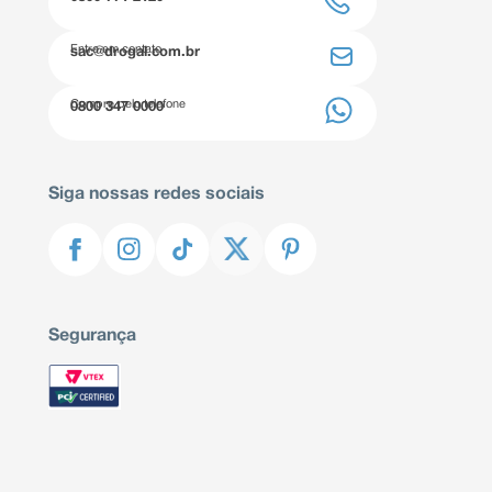
Entre em contato
sac@drogal.com.br
Compre pelo telefone
0800 347 0000
Siga nossas redes sociais
Segurança