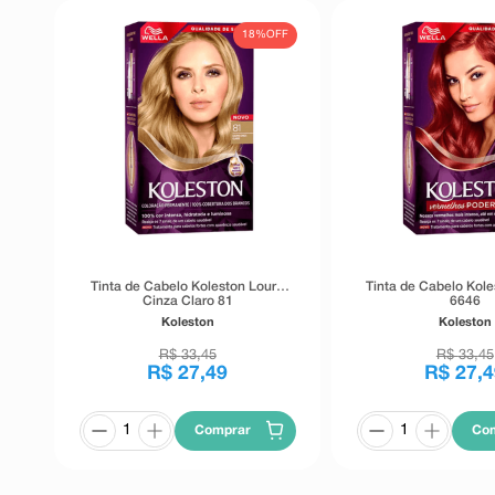
18%
OFF
Tinta de Cabelo Koleston Louro
Tinta de Cabelo Kole
Cinza Claro 81
6646
Koleston
Koleston
R$
33
,
45
R$
33
,
45
R$
27
,
49
R$
27
,
4
Comprar
Co