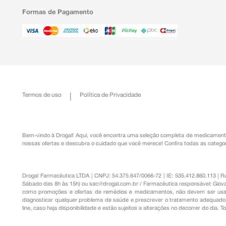
Formas de Pagamento
Termos de uso
Política de Privacidade
Bem-vindo à Drogal! Aqui, você encontra uma seleção completa de
medicament
nossas ofertas e descubra o cuidado que você merece!
Confira todas as categor
Drogal Farmacêutica LTDA | CNPJ: 54.375.647/0066-72 | IE: 535.412.860.113 | 
Sábado das 8h às 15h) ou
sac@drogal.com.br
/ Farmacêutica responsável: Giova
como promoções e ofertas de remédios e medicamentos, não devem ser usada
diagnosticar qualquer problema de saúde e prescrever o tratamento adequado. 
line, caso haja disponibilidade e estão sujeitos a alterações no decorrer do dia. 