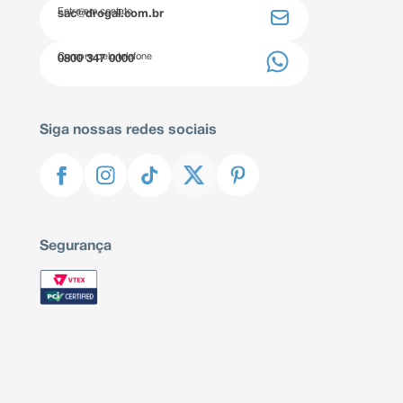
Entre em contato
sac@drogal.com.br
Compre pelo telefone
0800 347 0000
Siga nossas redes sociais
Segurança