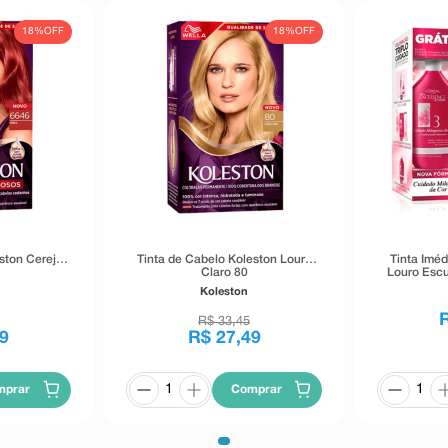
18%
OFF
18%
OFF
ston Cereja
Tinta de Cabelo Koleston Louro
Tinta Iméd
Claro 80
Louro Escu
Creme
Koleston
R$
33
,
45
9
R$
27
,
49
mprar
Comprar