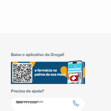
Baixe o aplicativo da Drogal!
Precisa de ajuda?
Atendimento ao cliente
0800 771 2120