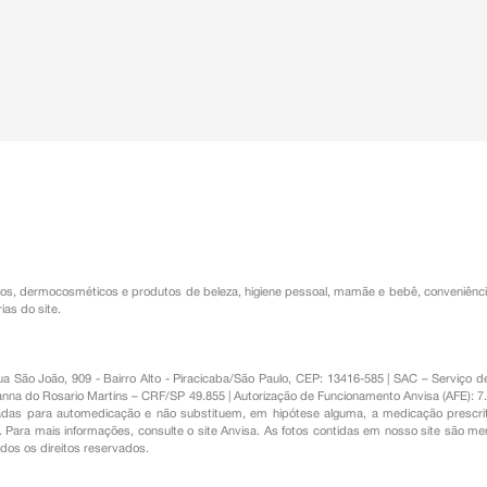
os
,
dermocosméticos e produtos de beleza
,
higiene pessoal
,
mamãe e bebê
,
conveniênc
ias do site.
Rua São João, 909 - Bairro Alto - Piracicaba/São Paulo, CEP: 13416-585 | SAC – Serviç
nna do Rosario Martins – CRF/SP 49.855 | Autorização de Funcionamento Anvisa (AFE): 7
s para automedicação e não substituem, em hipótese alguma, a medicação prescrit
Para mais informações, consulte o site Anvisa. As fotos contidas em nosso site são m
Todos os direitos reservados.