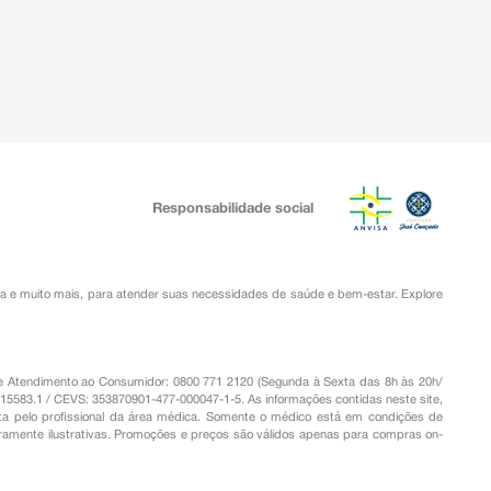
Responsabilidade social
ia
e muito mais, para atender suas necessidades de saúde e bem-estar. Explore
o de Atendimento ao Consumidor: 0800 771 2120 (Segunda à Sexta das 8h às 20h/
.15583.1 / CEVS: 353870901-477-000047-1-5. As informações contidas neste site,
a pelo profissional da área médica. Somente o médico está em condições de
eramente ilustrativas. Promoções e preços são válidos apenas para compras on-