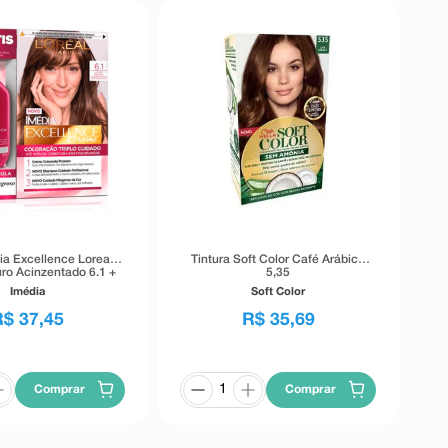
ia Excellence Loreal
Tintura Soft Color Café Arábica
ro Acinzentado 6.1 +
5,35
 Milagroso 50ml
Imédia
Soft Color
R$
37
,
45
R$
35
,
69
Comprar
Comprar