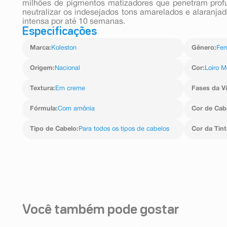
milhões de pigmentos matizadores que penetram pro
neutralizar os indesejados tons amarelados e alaranjad
intensa por até 10 semanas.
Especificações
Marca
:
Koleston
Gênero
:
Fem
Origem
:
Nacional
Cor
:
Loiro M
Textura
:
Em creme
Fases da V
Fórmula
:
Com amônia
Cor de Cab
Tipo de Cabelo
:
Para todos os tipos de cabelos
Cor da Tint
Você também pode gostar