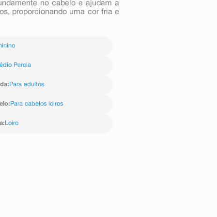
fundamente no cabelo e ajudam a
os, proporcionando uma cor fria e
inino
édio Perola
ida
:
Para adultos
elo
:
Para cabelos loiros
a
:
Loiro