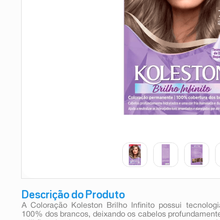
9
º
esmalte
10
º
absorvente
Descrição do Produto
A Coloração Koleston Brilho Infinito possui tecnolo
100% dos brancos, deixando os cabelos profundamente 