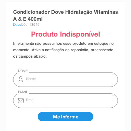
8
º
absorvente
Condicionador Dove Hidratação Vitaminas
9
º
teste gravidez
A & E 400ml
Dove
Cód: 13945
10
º
esmalte