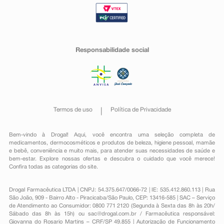
Responsabilidade social
Termos de uso
Política de Privacidade
Bem-vindo à Drogal! Aqui, você encontra uma seleção completa de
medicamentos
,
dermocosméticos e produtos de beleza
,
higiene pessoal
,
mamãe
e bebê
,
conveniência
e muito mais, para atender suas necessidades de saúde e
bem-estar. Explore nossas ofertas e descubra o cuidado que você merece!
Confira todas as categorias do site.
Drogal Farmacêutica LTDA | CNPJ: 54.375.647/0066-72 | IE: 535.412.860.113 | Rua
São João, 909 - Bairro Alto - Piracicaba/São Paulo, CEP: 13416-585 | SAC – Serviço
de Atendimento ao Consumidor: 0800 771 2120 (Segunda à Sexta das 8h às 20h/
Sábado das 8h às 15h) ou
sac@drogal.com.br
/ Farmacêutica responsável:
Giovanna do Rosario Martins – CRF/SP 49.855 | Autorização de Funcionamento