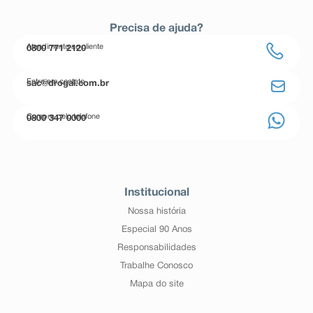
Precisa de ajuda?
Atendimento ao cliente
0800 771 2120
Entre em contato
sac@drogal.com.br
Compre pelo telefone
0800 347 0000
Institucional
Nossa história
Especial 90 Anos
Responsabilidades
Trabalhe Conosco
Mapa do site