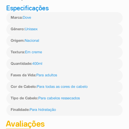
Especificações
Massageie sobre os cabelos molhados e enxágue.
Aplicar novamente se necessário. Use toda a linha
Marca
:
Dove
Dove Hidratação Intensa com Infusão de Oxigênio para
potencializar os resultados.
Gênero
:
Unissex
Origem
:
Nacional
Textura
:
Em creme
Quantidade
:
400ml
Fases da Vida
:
Para adultos
Cor de Cabelo
:
Para todas as cores de cabelo
Tipo de Cabelo
:
Para cabelos ressecados
Finalidade
:
Para hidratação
Avaliações