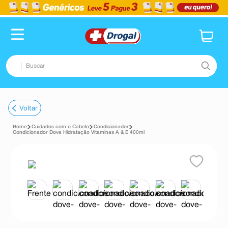
Buscar
TERMOS MAIS BUSCADOS
Voltar
1
º
fralda
Cuidados com o Cabelo
Condicionador
2
º
pampers confort sec max
Condicionador Dove Hidratação Vitaminas A & E 400ml
3
º
dipirona
4
º
lenço umedecido
5
º
tadalafila
6
º
minoxidil
7
º
desodorante